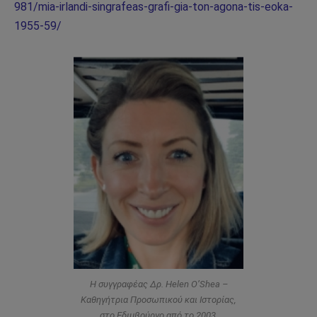
981/mia-irlandi-singrafeas-grafi-gia-ton-agona-tis-eoka-
1955-59/
Η συγγραφέας Δρ. Helen O’Shea –
Καθηγήτρια Προσωπικού και Ιστορίας,
στο Εδιμβούργο από το 2003.