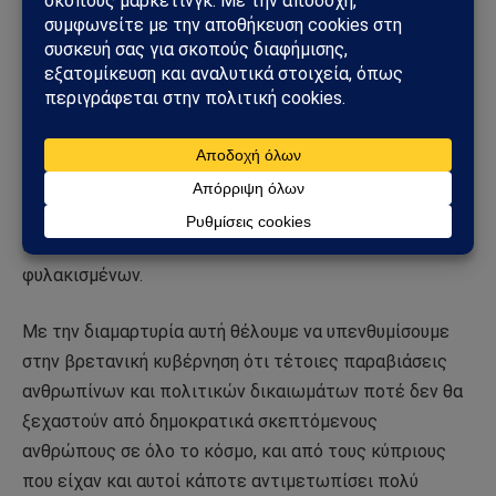
που συνεχίζουν την απεργία για περισσότερες από 50
μέρες.»
Στο συνοδευτικό της σημείωμα η Επιτροπή με
υπογραφή του Γραμματέα της, τόνιζε ότι οι
υπογράφοντες διαμαρτύρονταν για την «εγκληματική
συμπεριφορά της βρετανικής κυβέρνησης που οδήγησε
στο θάνατο τον πολιτικό φυλακισμένο Μπόμπυ Σάντς
και τους θανάτους περισσοτέρων ιρλανδών
φυλακισμένων.
Με την διαμαρτυρία αυτή θέλουμε να υπενθυμίσουμε
στην βρετανική κυβέρνηση ότι τέτοιες παραβιάσεις
ανθρωπίνων και πολιτικών δικαιωμάτων ποτέ δεν θα
ξεχαστούν από δημοκρατικά σκεπτόμενους
ανθρώπους σε όλο το κόσμο, και από τους κύπριους
που είχαν και αυτοί κάποτε αντιμετωπίσει πολύ