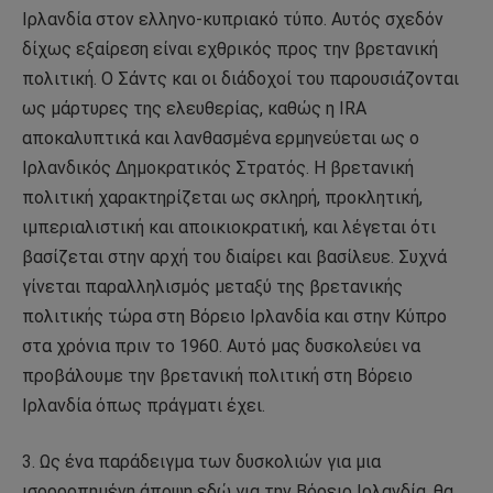
Ιρλανδία στον ελληνο-κυπριακό τύπο. Αυτός σχεδόν
δίχως εξαίρεση είναι εχθρικός προς την βρετανική
πολιτική. Ο Σάντς και οι διάδοχοί του παρουσιάζονται
ως μάρτυρες της ελευθερίας, καθώς η IRA
αποκαλυπτικά και λανθασμένα ερμηνεύεται ως ο
Ιρλανδικός Δημοκρατικός Στρατός. Η βρετανική
πολιτική χαρακτηρίζεται ως σκληρή, προκλητική,
ιμπεριαλιστική και αποικιοκρατική, και λέγεται ότι
βασίζεται στην αρχή του διαίρει και βασίλευε. Συχνά
γίνεται παραλληλισμός μεταξύ της βρετανικής
πολιτικής τώρα στη Βόρειο Ιρλανδία και στην Κύπρο
στα χρόνια πριν το 1960. Αυτό μας δυσκολεύει να
προβάλουμε την βρετανική πολιτική στη Βόρειο
Ιρλανδία όπως πράγματι έχει.
3. Ως ένα παράδειγμα των δυσκολιών για μια
ισορροπημένη άποψη εδώ για την Βόρειο Ιρλανδία, θα