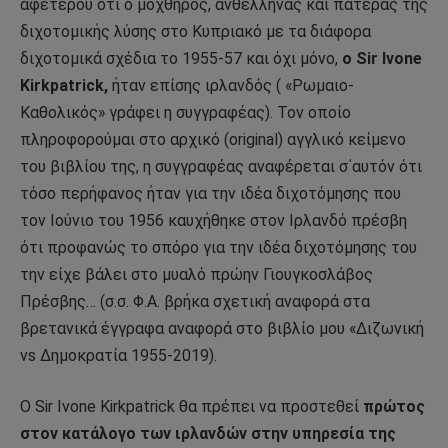
αφετέρου ότι ο μοχθηρός, ανθέλληνας και πατέρας της
διχοτομικής λύσης στο Κυπριακό με τα διάφορα
διχοτομικά σχέδια το 1955-57 και όχι μόνο,
o Sir Ivone
Kirkpatrick,
ήταν επίσης ιρλανδός ( «Ρωμαιο-
Καθολικός» γράφει η συγγραφέας). Τον οποίο
πληροφορούμαι στο αρχικό (original) αγγλικό κείμενο
του βιβλίου της, η συγγραφέας αναφέρεται σ΄αυτόν ότι
τόσο περήφανος ήταν για την ιδέα διχοτόμησης που
τον Ιούνιο του 1956 καυχήθηκε στον Ιρλανδό πρέσβη
ότι προφανώς το σπόρο για την ιδέα διχοτόμησης του
την είχε βάλει στο μυαλό πρώην Γιουγκοσλάβος
Πρέσβης… (σ.σ. Φ.Α. βρήκα σχετική αναφορά στα
βρετανικά έγγραφα αναφορά στο βιβλίο μου «Διζωνική
vs Δημοκρατία 1955-2019).
Ο Sir Ivone Kirkpatrick θα πρέπει να προστεθεί
πρώτος
στον κατάλογο των ιρλανδών στην υπηρεσία της