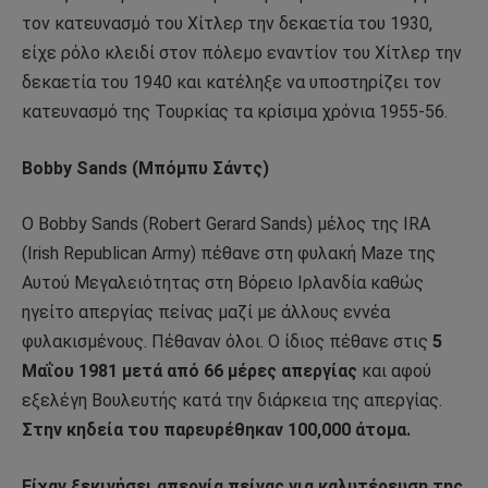
τον κατευνασμό του Χίτλερ την δεκαετία του 1930,
είχε ρόλο κλειδί στον πόλεμο εναντίον του Χίτλερ την
δεκαετία του 1940 και κατέληξε να υποστηρίζει τον
κατευνασμό της Τουρκίας τα κρίσιμα χρόνια 1955-56.
Bobby Sands (Μπόμπυ Σάντς)
O Bobby Sands (Robert Gerard Sands) μέλος της IRA
(Irish Republican Army) πέθανε στη φυλακή Maze της
Αυτού Μεγαλειότητας στη Βόρειο Ιρλανδία καθώς
ηγείτο απεργίας πείνας μαζί με άλλους εννέα
φυλακισμένους. Πέθαναν όλοι. Ο ίδιος πέθανε στις
5
Μαΐου 1981 μετά από 66 μέρες απεργίας
και αφού
εξελέγη Βουλευτής κατά την διάρκεια της απεργίας.
Στην κηδεία του παρευρέθηκαν 100,000 άτομα.
Είχαν ξεκινήσει απεργία πείνας για καλυτέρευση της