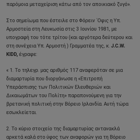
παρόμοια μεταχείριση κάτω από τον αποικιακό ζυγό».
Στο σημείωμα που έστειλε στο Φόρειν ΄Οφις η Υπ.
Αρμοστεία στη Λευκωσία στις 3 Ιουνίου 1981, με
υπογραφή του τότε τρίτου (και αργότερα δεύτερου και
στη συνέχεια Υπ. Αρμοστή ) Γραμματέα της, κ.
J.C.W.
KIDD,
έγραφε:
« 1. Το τηλεγρ. μας αριθμός 117 αναφερόταν σε μια
διαμαρτυρία που διοργάνωσε η «Επιτροπή
Υπεράσπισης των Πολιτικών Ελευθεριών και
Δικαιωμάτων του Πολίτη» παραπονούμενη για την
βρετανική πολιτική στην Βόρειο Ιρλανδία. Αυτή τώρα
εσωκλείεται.
2. Το κύριο στοιχείο της διαμαρτυρίας αντανακλά
αρκετά καλά στο ύφος των αναφορών για τη Βόρειο