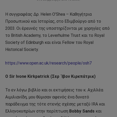
Η συγγραφέας Δρ. Helen O’Shea – Καθηγήτρια
Προσωπικού και Ιστορίας, στο Εδιμβούργο από το
2003. Οι έρευνές της υποστηρίζονται με χορηγίες από
το British Academy, το Leverhulme Trust και το Royal
Society of Edinburgh και είναι Fellow του Royal
Historical Society.
https://www.open.ac.uk/research/people/osh7
Ο Sir Ivone Kirkpatrick (Σερ ΄Ιβον Κιρκπάτρικ)
Το εν λόγω βιβλίο και οι εκτιμήσεις του κ. Αχιλλέα
Αιμιλιανίδη, μου θύμισαν αφενός ένα δυνατό
παράδειγμα της τότε στενής σχέσης μεταξύ IRA και
Ελληνοκυπρίων στην περίπτωση
Bobby Sands
και