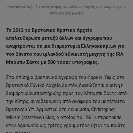
Η αναμνηστική πλάκα εις μνήμη των δέκα απεργών, στο νεκροταφείο
Milltown στο Belfast
Το 2012 το Βρετανικό Κρατικό Αρχείο
απελευθέρωσε μεταξύ άλλων και έγγραφα που
αναφέρονται σε μια διαμαρτυρία Ελληνοκυπρίων για
τον θάνατο του ιρλανδού εθνικιστή μαχητή της IRA
Μπόμπυ Σάντς με 500 τόσες υπογραφές.
Στα επίσημα βρετανικά έγγραφα του Φόρειν ΄Οφις στο
Βρετανικό Εθνικό Αρχείο λοιπόν, διασώζεται εκείνη η
διαμαρτυρία υποστήριξης προς τον Μπόμπυ Σαντς από
την Κύπρο, συνοδευόμενη από αναφορά του μετέπειτα
Βρετανού Υπ. Αρμοστού στη Λευκωσία, Christopher
William (Matthew) Kidd, ο οποίος το 1981 υπηρετούσε
στην Λευκωσία ως τρίτος γραμματέας (ήταν το πρώτο