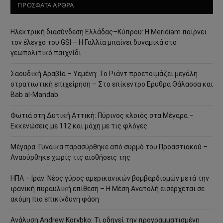
ΠΡΟΣΦΑΤΑ ΑΡΘΡΑ
Ηλεκτρική διασύνδεση Ελλάδας–Κύπρου: Η Meridiam παίρνει
τον έλεγχο του GSI – Η Γαλλία μπαίνει δυναμικά στο
γεωπολιτικό παιχνίδι
Σαουδική Αραβία – Υεμένη: Το Ριάντ προετοιμάζει μεγάλη
στρατιωτική επιχείρηση – Στο επίκεντρο Ερυθρά Θάλασσα και
Bab al-Mandab
Φωτιά στη Δυτική Αττική: Πύρινος κλοιός στα Μέγαρα –
Εκκενώσεις με 112 και μάχη με τις φλόγες
Μέγαρα: Γυναίκα παρασύρθηκε από συρμό του Προαστιακού –
Ανασύρθηκε χωρίς τις αισθήσεις της
ΗΠΑ – Ιράν: Νέος γύρος αμερικανικών βομβαρδισμών μετά την
ιρανική πυραυλική επίθεση – Η Μέση Ανατολή εισέρχεται σε
ακόμη πιο επικίνδυνη φάση
Ανάλυση Andrew Korybko: Τι οδηγεί την προγραμματισμένη