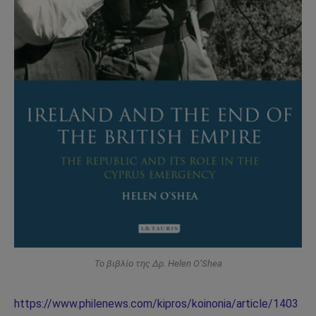
To βιβλίο της Δρ. Helen O’Shea
https://www.philenews.com/kipros/koinonia/article/1403