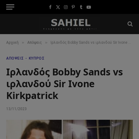
Facebook
X
Instagram
Pinterest
Tumblr
YouTube
(Twitter)
»
»
Αρχική
Απόψεις
Ιρλανδός Bobby Sands vs ιρλανδού Sir Ivone Kirkpatrick
ΑΠΌΨΕΙΣ
ΚΎΠΡΟΣ
Ιρλανδός Bobby Sands vs
ιρλανδού Sir Ivone
Kirkpatrick
13/11/2023