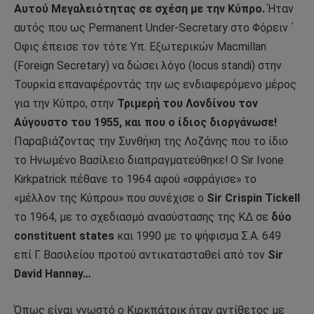
Αυτού Μεγαλειότητας σε σχέση με την Κύπρο.
Ήταν
αυτός που ως Permanent Under-Secretary στο Φόρειν ΄
Οφις έπεισε τον τότε Υπ. Εξωτερικών Macmillan
(Foreign Secretary) να δώσει λόγο (locus standi) στην
Τουρκία επαναφέροντάς την ως ενδιαφερόμενο μέρος
για την Κύπρο, στην
Τριμερή του Λονδίνου τον
Αύγουστο του 1955,
και που ο ίδιος διοργάνωσε!
Παραβιάζοντας την Συνθήκη της Λοζάνης που το ίδιο
το Ηνωμένο Βασίλειο διαπραγματεύθηκε! Ο Sir Ivone
Kirkpatrick πέθανε το 1964 αφού «σφράγισε» το
«μέλλον της Κύπρου» που συνέχισε ο
Sir Crispin Tickell
το 1964, με το σχεδιασμό ανασύστασης της ΚΔ σε
δύο
constituent states
και 1990 με το ψήφισμα Σ.Α. 649
επί Γ. Βασιλείου προτού αντικατασταθεί από τον
Sir
David Hannay…
Όπως είναι γνωστό ο Κιρκπάτρικ ήταν αντίθετος με