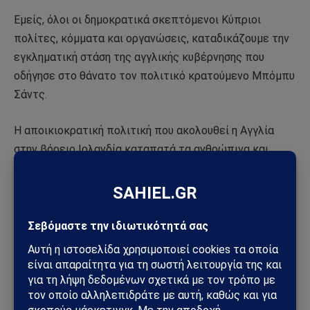
Εμείς, όλοι οι δημοκρατικά σκεπτόμενοι Κύπριοι
πολίτες, κόμματα και οργανώσεις, καταδικάζουμε την
εγκληματική στάση της αγγλικής κυβέρνησης που
οδήγησε στο θάνατο τον πολιτικό κρατούμενο Μπόμπυ
Σάντς.
Η αποικιοκρατική πολιτική που ακολουθεί η Αγγλία
στην βόρειο Ιρλανδία καταπατά τα ανθρώπινα και
πολιτικά δικαιώματα.
Πιστεύουμε ότι, ανεξάρτητα της γνώμης του καθενός
μας για τον αγώνα και τις μεθόδους του ΙRΑ, τα μέλη
του τελευταίου πρέπει να αναγνωριστούν σαν
πολιτικοί κρατούμενοι μια και τα κίνητρα τους είναι
καθαρά πολιτικά. Μια τέτοια αναγνώριση θα έσωζε και
τη ζωή των τεσσάρων συν – κρατουμένων του Σάντς