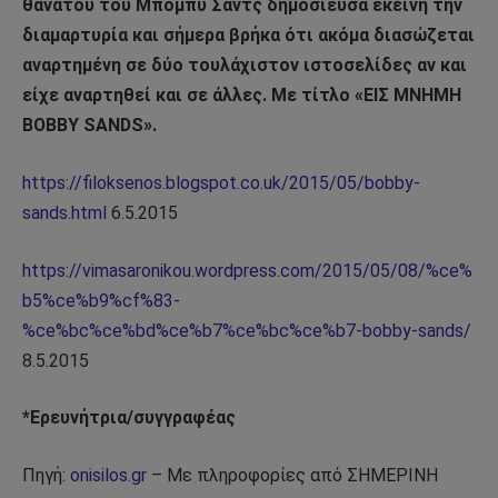
θανάτου του Μπόμπυ Σάντς δημοσίευσα εκείνη την
διαμαρτυρία και σήμερα βρήκα ότι ακόμα διασώζεται
αναρτημένη σε δύο τουλάχιστον ιστοσελίδες αν και
είχε αναρτηθεί και σε άλλες. Με τίτλο «ΕΙΣ ΜΝΗΜΗ
BOBBY SANDS».
https://filoksenos.blogspot.co.uk/2015/05/bobby-
sands.html
6.5.2015
https://vimasaronikou.wordpress.com/2015/05/08/%ce%
b5%ce%b9%cf%83-
%ce%bc%ce%bd%ce%b7%ce%bc%ce%b7-bobby-sands/
8.5.2015
*Ερευνήτρια/συγγραφέας
Πηγή:
onisilos.gr
– Με πληροφορίες από ΣΗΜΕΡΙΝΗ