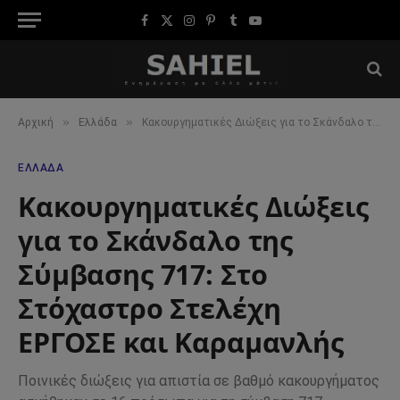
Facebook
X
Instagram
Pinterest
Tumblr
YouTube
(Twitter)
»
»
Αρχική
Ελλάδα
Κακουργηματικές Διώξεις για το Σκάνδαλο της Σύμβασης 717: Στο Στόχαστρο Στελέχη ΕΡΓΟΣΕ και Καραμανλής
ΕΛΛΆΔΑ
Κακουργηματικές Διώξεις
για το Σκάνδαλο της
Σύμβασης 717: Στο
Στόχαστρο Στελέχη
ΕΡΓΟΣΕ και Καραμανλής
Ποινικές διώξεις για απιστία σε βαθμό κακουργήματος