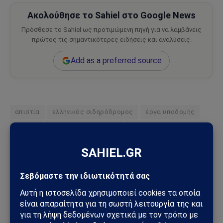
Ακολούθησε το Sahiel στο Google News
Πρόσθεσε το Sahiel ως προτιμώμενη πηγή για να λαμβάνεις
πρώτος τις σημαντικότερες ειδήσεις και αναλύσεις.
Add as a preferred source
απιστία
ελληνικός σιδηρόδρομος
έργα υποδομής
ΕΡΓΟΣΕ
ευρωπαϊκά κονδύλια
Ευρωπαΐκή Εισαγγελία
Καραμανλής Κώστας
ποινικές διώξεις
σιδηρόδρομος
σκάνδαλο τηλεδιοίκησης
σύμβαση 717
Τέμπη
ΤΟΜΗ-ALSTOM
Ακολουθήστε στο Instagram