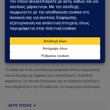
Ακολουθήστε στο YouTube
Facebook
Twitter
Pinterest
Tumblr
Sahiel Newsroom
Facebook
X
Pinterest
Instagram
Tumblr
(Twitter)
Το Sahiel.gr είναι ανεξάρτητη ψηφιακή πύλη ενημέρωσης
και ανάλυσης με έμφαση στη γεωπολιτική, τη διεθνή
ασφάλεια, τα εθνικά ζητήματα και τις διεθνείς εξελίξεις
που επηρεάζουν την Ελλάδα και τον ευρύτερο ελληνισμό.
ΔΕΙΤΕ ΕΠΙΣΗΣ →