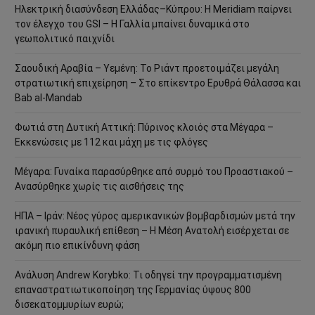
Ηλεκτρική διασύνδεση Ελλάδας–Κύπρου: Η Meridiam παίρνει
τον έλεγχο του GSI – Η Γαλλία μπαίνει δυναμικά στο
γεωπολιτικό παιχνίδι
Σαουδική Αραβία – Υεμένη: Το Ριάντ προετοιμάζει μεγάλη
στρατιωτική επιχείρηση – Στο επίκεντρο Ερυθρά Θάλασσα και
Bab al-Mandab
Φωτιά στη Δυτική Αττική: Πύρινος κλοιός στα Μέγαρα –
Εκκενώσεις με 112 και μάχη με τις φλόγες
Μέγαρα: Γυναίκα παρασύρθηκε από συρμό του Προαστιακού –
Ανασύρθηκε χωρίς τις αισθήσεις της
ΗΠΑ – Ιράν: Νέος γύρος αμερικανικών βομβαρδισμών μετά την
ιρανική πυραυλική επίθεση – Η Μέση Ανατολή εισέρχεται σε
ακόμη πιο επικίνδυνη φάση
Ανάλυση Andrew Korybko: Τι οδηγεί την προγραμματισμένη
επαναστρατιωτικοποίηση της Γερμανίας ύψους 800
δισεκατομμυρίων ευρώ;