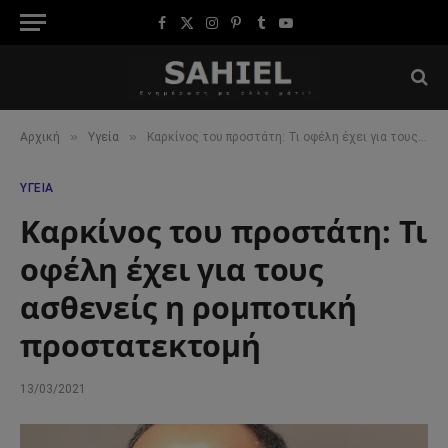
Facebook
X
Instagram
Pinterest
Tumblr
YouTube
(Twitter)
»
»
Αρχική
Υγεία
Καρκίνος του προστάτη: Τι οφέλη έχει για τους ασθενείς η ρομποτική προστατεκτομή
ΥΓΕΊΑ
Καρκίνος του προστάτη: Τι
οφέλη έχει για τους
ασθενείς η ρομποτική
προστατεκτομή
13/03/2021