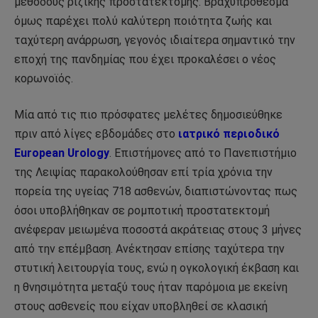
μεθόδους ριζικής προστατεκτομής. Βραχυπρόθεσμα
όμως παρέχει πολύ καλύτερη ποιότητα ζωής και
ταχύτερη ανάρρωση, γεγονός ιδιαίτερα σημαντικό την
εποχή της πανδημίας που έχει προκαλέσει ο νέος
κορωνοϊός.
Μία από τις πιο πρόσφατες μελέτες δημοσιεύθηκε
πριν από λίγες εβδομάδες στο
ιατρικό περιοδικό
European Urology
. Επιστήμονες από το Πανεπιστήμιο
της Λειψίας παρακολούθησαν επί τρία χρόνια την
πορεία της υγείας 718 ασθενών, διαπιστώνοντας πως
όσοι υποβλήθηκαν σε ρομποτική προστατεκτομή
ανέφεραν μειωμένα ποσοστά ακράτειας στους 3 μήνες
από την επέμβαση. Ανέκτησαν επίσης ταχύτερα την
στυτική λειτουργία τους, ενώ η ογκολογική έκβαση και
η θνησιμότητα μεταξύ τους ήταν παρόμοια με εκείνη
στους ασθενείς που είχαν υποβληθεί σε κλασική