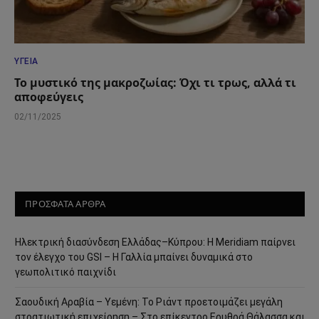
ΥΓΕΊΑ
Το μυστικό της μακροζωίας: Όχι τι τρως, αλλά τι
αποφεύγεις
02/11/2025
ΠΡΟΣΦΑΤΑ ΑΡΘΡΑ
Ηλεκτρική διασύνδεση Ελλάδας–Κύπρου: Η Meridiam παίρνει
τον έλεγχο του GSI – Η Γαλλία μπαίνει δυναμικά στο
γεωπολιτικό παιχνίδι
Σαουδική Αραβία – Υεμένη: Το Ριάντ προετοιμάζει μεγάλη
στρατιωτική επιχείρηση – Στο επίκεντρο Ερυθρά Θάλασσα και