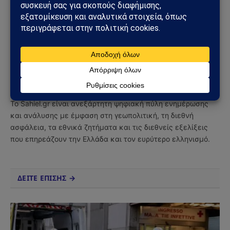
Facebook
Twitter
Pinterest
Tumblr
Sahiel Newsroom
Facebook
X
Pinterest
Instagram
Tumblr
(Twitter)
Το Sahiel.gr είναι ανεξάρτητη ψηφιακή πύλη ενημέρωσης
και ανάλυσης με έμφαση στη γεωπολιτική, τη διεθνή
ασφάλεια, τα εθνικά ζητήματα και τις διεθνείς εξελίξεις
που επηρεάζουν την Ελλάδα και τον ευρύτερο ελληνισμό.
ΔΕΙΤΕ ΕΠΙΣΗΣ →