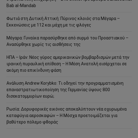
Bab al-Mandab
Φωτιά στη Δυτική Αττική: Πύρινος κλοιός στα Μέγαρα –
Εκκενώσεις με 112 και μάχη με τις φλόγες
Μέγαρα: Γυναίκα παρασύρθηκε από συρμό του Προαστιακού –
Ανασύρθηκε χωρίς τις αισθήσεις της
ΗΠΑ – Ιράν: Νέος γύρος αμερικανικών βομβαρδισμών μετά την
ιρανική πυραυλική επίθεση – Η Μέση Ανατολή εισέρχεται σε
ακόμη πιο επικίνδυνη φάση
Ανάλυση Andrew Korybko: Τι οδηγεί την προγραμματισμένη
επαναστρατιωτικοποίηση της Γερμανίας ύψους 800
δισεκατομμυρίων ευρώ;
Ρωσία: Δορυφορικές εικόνες αποκαλύπτουν νέα οχυρωμένα
καταφύγια αεροσκαφών – Η Μόσχα προετοιμάζεται για
βαθύτερο πόλεμο φθοράς