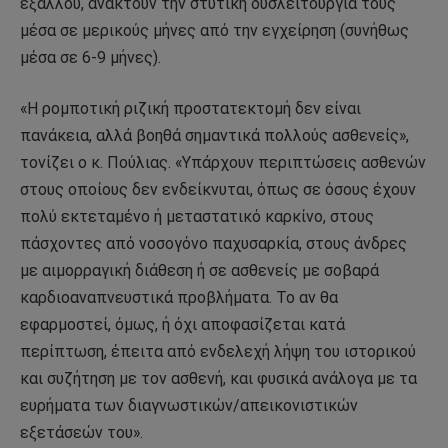
εξάλλου, ανακτούν την στυτική δυσλειτουργία τους
μέσα σε μερικούς μήνες από την εγχείρηση (συνήθως
μέσα σε 6-9 μήνες).
«Η ρομποτική ριζική προστατεκτομή δεν είναι
πανάκεια, αλλά βοηθά σημαντικά πολλούς ασθενείς»,
τονίζει ο κ. Πούλιας. «Υπάρχουν περιπτώσεις ασθενών
στους οποίους δεν ενδείκνυται, όπως σε όσους έχουν
πολύ εκτεταμένο ή μεταστατικό καρκίνο, στους
πάσχοντες από νοσογόνο παχυσαρκία, στους άνδρες
με αιμορραγική διάθεση ή σε ασθενείς με σοβαρά
καρδιοαναπνευστικά προβλήματα. Το αν θα
εφαρμοστεί, όμως, ή όχι αποφασίζεται κατά
περίπτωση, έπειτα από ενδελεχή λήψη του ιστορικού
και συζήτηση με τον ασθενή, και φυσικά ανάλογα με τα
ευρήματα των διαγνωστικών/απεικονιστικών
εξετάσεών του».