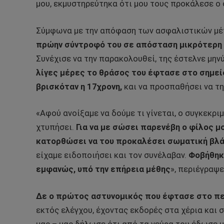
μου, εκμυστηρεύτηκα ότι μου τους προκάλεσε ο 
Σύμφωνα με την απόφαση των ασφαλιστικών μέ
πρώην σύντροφό του σε απόσταση μικρότερη 
Συνέχισε να την παρακολουθεί, της έστελνε μην
λίγες μέρες το θράσος του έφτασε στο σημείο
βρισκόταν η 17χρονη,
και να προσπαθήσει να τη
«Αφού ανοίξαμε να δούμε τι γίνεται, ο συγκεκρι
χτυπήσει.
Για να με σώσει παρενέβη ο φίλος μ
κατορθώσει να του προκαλέσει σωματική βλά
είχαμε ειδοποιήσει και τον συνέλαβαν.
Φοβήθηκα
εμφανώς, υπό την επήρεια μέθης
», περιέγραψε
Δε ο πρώτος αστυνομικός που έφτασε στο πε
εκτός ελέγχου, έχοντας εκδορές στα χέρια και