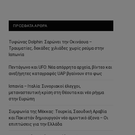
ΠΡΟΣΦΑΤΑ ΑΡΘΡΑ
Τυφώνας Dolphin: Σαρώνει την Οκινάουα –
Τραυματίες, δεκάδες χιλιάδες χωρίς ρεύμα στην
Ιαπωνία
Πεντάγωνο και UFO: Νέα απόρρητα αρχεία, βίντεο και
ανεξήγητες καταγραφές UAP βγαίνουν στο φως
Ισπανία – Ιταλία: Συνοριακοί έλεγχοι,
μεταναστευτική κρίση στη Θέουτα και νέο ρήγμα
στην Ευρώπη
Συμφωνία της Μέκκας: Τουρκία, Σαουδική Αραβία
και Πακιστάν δημιουργούν νέο αμυντικό άξονα – Οι
επιπτώσεις για την Ελλάδα