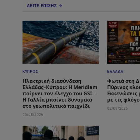
ΔΕΙΤΕ ΕΠΙΣΗΣ →
ΚΎΠΡΟΣ
ΕΛΛΆΔΑ
Ηλεκτρική διασύνδεση
Φωτιά στη Δ
Ελλάδας–Κύπρου: Η Meridiam
Πύρινος κλο
παίρνει τον έλεγχο του GSI –
Εκκενώσεις 
Η Γαλλία μπαίνει δυναμικά
με τις φλόγε
στο γεωπολιτικό παιχνίδι
02/08/2026
05/08/2026