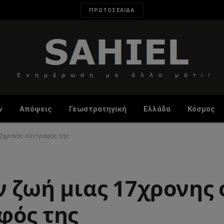
ΠΡΩΤΟΣΕΛΙΔΑ
ν
Απόψεις
Γεωστρατηγική
Ελλάδα
Κόσμος
22χρονος σύντροφός της
 ζωή μιας 17χρονης 
φός της