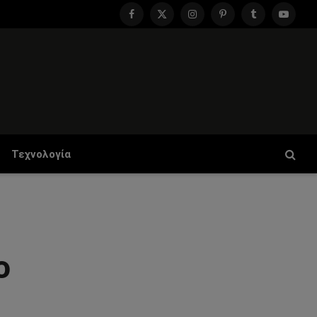
Facebook
X
Instagram
Pinterest
Tumblr
YouTu
(Twitter)
Τεχνολογία
ο