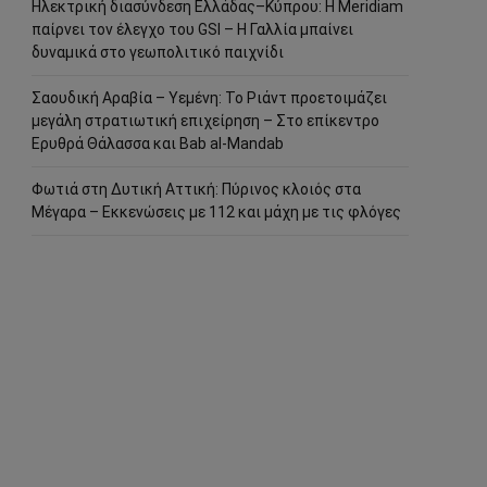
Ηλεκτρική διασύνδεση Ελλάδας–Κύπρου: Η Meridiam
παίρνει τον έλεγχο του GSI – Η Γαλλία μπαίνει
δυναμικά στο γεωπολιτικό παιχνίδι
Σαουδική Αραβία – Υεμένη: Το Ριάντ προετοιμάζει
μεγάλη στρατιωτική επιχείρηση – Στο επίκεντρο
Ερυθρά Θάλασσα και Bab al-Mandab
Φωτιά στη Δυτική Αττική: Πύρινος κλοιός στα
Μέγαρα – Εκκενώσεις με 112 και μάχη με τις φλόγες