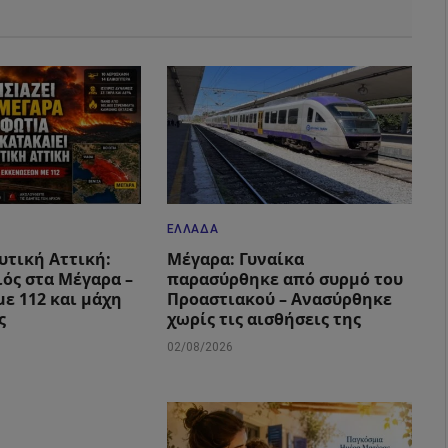
ΕΛΛΆΔΑ
υτική Αττική:
Μέγαρα: Γυναίκα
ιός στα Μέγαρα –
παρασύρθηκε από συρμό του
με 112 και μάχη
Προαστιακού – Ανασύρθηκε
ς
χωρίς τις αισθήσεις της
02/08/2026