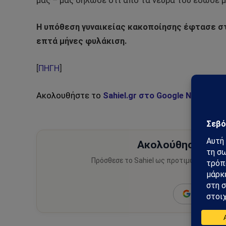
μας – μας δήλωσε ότι από τα νεύρα του έδωσε μ
Η υπόθεση γυναικείας κακοποίησης έφτασε στ
επτά μήνες φυλάκιση.
[
ΠΗΓΗ
]
Ακολουθήστε το
Sahiel.gr στο Google News
και 
Ακολούθησε το Sa
Πρόσθεσε το Sahiel ως προτιμώμενη πηγ
ειδήσεις
Add as a 