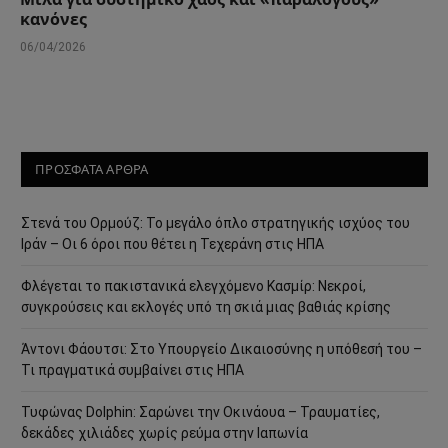
κανόνες
06/04/2026
ΠΡΟΣΦΑΤΑ ΑΡΘΡΑ
Στενά του Ορμούζ: Το μεγάλο όπλο στρατηγικής ισχύος του
Ιράν – Οι 6 όροι που θέτει η Τεχεράνη στις ΗΠΑ
Φλέγεται το πακιστανικά ελεγχόμενο Κασμίρ: Νεκροί,
συγκρούσεις και εκλογές υπό τη σκιά μιας βαθιάς κρίσης
Άντονι Φάουτσι: Στο Υπουργείο Δικαιοσύνης η υπόθεσή του –
Τι πραγματικά συμβαίνει στις ΗΠΑ
Τυφώνας Dolphin: Σαρώνει την Οκινάουα – Τραυματίες,
δεκάδες χιλιάδες χωρίς ρεύμα στην Ιαπωνία