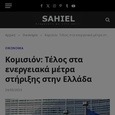
Facebook
X
Instagram
Pinterest
Tumblr
YouTube
(Twitter)
»
»
Αρχική
Οικονομία
Κομισιόν: Τέλος στα ενεργειακά μέτρα στήριξης στην Ελλάδα
ΟΙΚΟΝΟΜΊΑ
Κομισιόν: Τέλος στα
ενεργειακά μέτρα
στήριξης στην Ελλάδα
24/05/2023