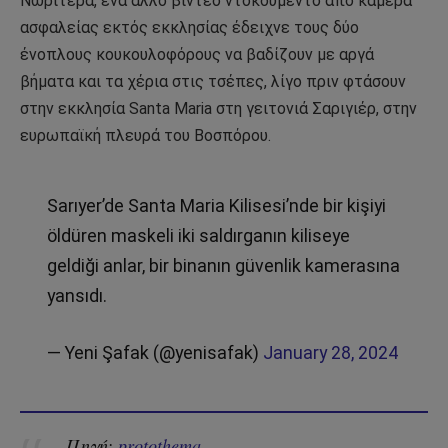
Νωρίτερα, ένα άλλο βίντεο ντοκουμέντο από κάμερα
ασφαλείας εκτός εκκλησίας έδειχνε τους δύο
ένοπλους κουκουλοφόρους να βαδίζουν με αργά
βήματα και τα χέρια στις τσέπες, λίγο πριν φτάσουν
στην εκκλησία Santa Maria στη γειτονιά Σαριγιέρ, στην
ευρωπαϊκή πλευρά του Βοσπόρου.
Sarıyer’de Santa Maria Kilisesi’nde bir kişiyi
öldüren maskeli iki saldırganın kiliseye
geldiği anlar, bir binanın güvenlik kamerasına
yansıdı.
— Yeni Şafak (@yenisafak)
January 28, 2024
Πηγή:
protothema