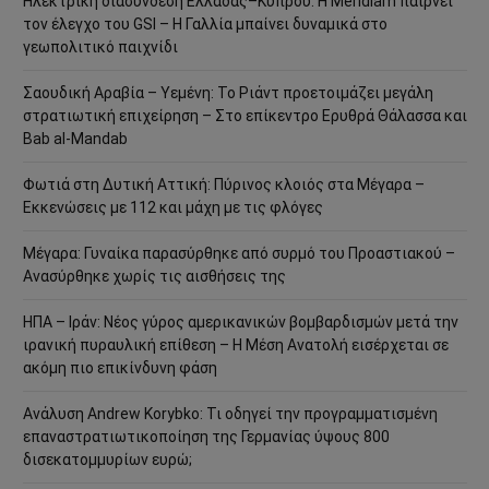
Ηλεκτρική διασύνδεση Ελλάδας–Κύπρου: Η Meridiam παίρνει
τον έλεγχο του GSI – Η Γαλλία μπαίνει δυναμικά στο
γεωπολιτικό παιχνίδι
Σαουδική Αραβία – Υεμένη: Το Ριάντ προετοιμάζει μεγάλη
στρατιωτική επιχείρηση – Στο επίκεντρο Ερυθρά Θάλασσα και
Bab al-Mandab
Φωτιά στη Δυτική Αττική: Πύρινος κλοιός στα Μέγαρα –
Εκκενώσεις με 112 και μάχη με τις φλόγες
Μέγαρα: Γυναίκα παρασύρθηκε από συρμό του Προαστιακού –
Ανασύρθηκε χωρίς τις αισθήσεις της
ΗΠΑ – Ιράν: Νέος γύρος αμερικανικών βομβαρδισμών μετά την
ιρανική πυραυλική επίθεση – Η Μέση Ανατολή εισέρχεται σε
ακόμη πιο επικίνδυνη φάση
Ανάλυση Andrew Korybko: Τι οδηγεί την προγραμματισμένη
επαναστρατιωτικοποίηση της Γερμανίας ύψους 800
δισεκατομμυρίων ευρώ;