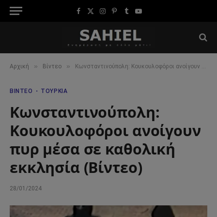
Facebook
X
Instagram
Pinterest
Tumblr
YouTube
(Twitter)
»
»
Αρχική
Βίντεο
Κωνσταντινούπολη: Κουκουλοφόροι ανοίγουν πυρ μέσα σε καθολική εκκλησία (Βίντεο)
ΒΊΝΤΕΟ
ΤΟΥΡΚΊΑ
Κωνσταντινούπολη:
Κουκουλοφόροι ανοίγουν
πυρ μέσα σε καθολική
εκκλησία (Βίντεο)
28/01/2024