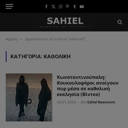
Facebook
X
Instagram
Pinterest
Tumblr
YouTube
(Twitter)
»
Αρχική
Δημοσιεύσεις με ετικέτα "καθολική"
ΚΑΤΗΓΟΡΊΑ:
ΚΑΘΟΛΙΚΉ
Κωνσταντινούπολη:
Κουκουλοφόροι ανοίγουν
πυρ μέσα σε καθολική
εκκλησία (Βίντεο)
28/01/2024
από
Sahiel Newsroom