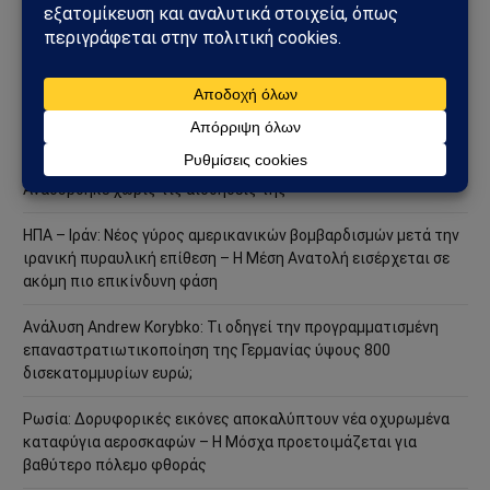
Σαουδική Αραβία – Υεμένη: Το Ριάντ προετοιμάζει μεγάλη
στρατιωτική επιχείρηση – Στο επίκεντρο Ερυθρά Θάλασσα και
Bab al-Mandab
Φωτιά στη Δυτική Αττική: Πύρινος κλοιός στα Μέγαρα –
Εκκενώσεις με 112 και μάχη με τις φλόγες
Μέγαρα: Γυναίκα παρασύρθηκε από συρμό του Προαστιακού –
Ανασύρθηκε χωρίς τις αισθήσεις της
ΗΠΑ – Ιράν: Νέος γύρος αμερικανικών βομβαρδισμών μετά την
ιρανική πυραυλική επίθεση – Η Μέση Ανατολή εισέρχεται σε
ακόμη πιο επικίνδυνη φάση
Ανάλυση Andrew Korybko: Τι οδηγεί την προγραμματισμένη
επαναστρατιωτικοποίηση της Γερμανίας ύψους 800
δισεκατομμυρίων ευρώ;
Ρωσία: Δορυφορικές εικόνες αποκαλύπτουν νέα οχυρωμένα
καταφύγια αεροσκαφών – Η Μόσχα προετοιμάζεται για
βαθύτερο πόλεμο φθοράς