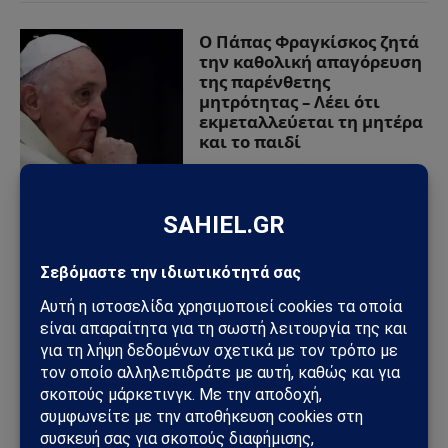
Ο Πάπας Φραγκίσκος ζητά
την καθολική απαγόρευση
της παρένθετης
μητρότητας – Λέει ότι
εκμεταλλεύεται τη μητέρα
και το παιδί
09/01/2024
από
Sahiel Newsroom
ΠΡΟΣΦΑΤΑ ΑΡΘΡΑ
Ηλεκτρική διασύνδεση Ελλάδας–Κύπρου: Η Meridiam παίρνει
τον έλεγχο του GSI – Η Γαλλία μπαίνει δυναμικά στο
γεωπολιτικό παιχνίδι