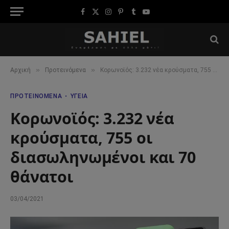
Facebook
X
Instagram
Pinterest
Tumblr
YouTube
(Twitter)
»
»
Αρχική
Προτεινόμενα
Κορωνοϊός: 3.232 νέα κρούσματα, 755 οι διασωληνωμένοι και 70 θάνατοι
ΠΡΟΤΕΙΝΌΜΕΝΑ
ΥΓΕΊΑ
Κορωνοϊός: 3.232 νέα
κρούσματα, 755 οι
διασωληνωμένοι και 70
θάνατοι
03/04/2021