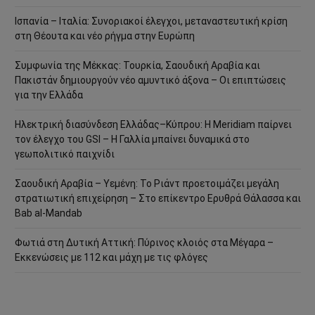
Ισπανία – Ιταλία: Συνοριακοί έλεγχοι, μεταναστευτική κρίση
στη Θέουτα και νέο ρήγμα στην Ευρώπη
Συμφωνία της Μέκκας: Τουρκία, Σαουδική Αραβία και
Πακιστάν δημιουργούν νέο αμυντικό άξονα – Οι επιπτώσεις
για την Ελλάδα
Ηλεκτρική διασύνδεση Ελλάδας–Κύπρου: Η Meridiam παίρνει
τον έλεγχο του GSI – Η Γαλλία μπαίνει δυναμικά στο
γεωπολιτικό παιχνίδι
Σαουδική Αραβία – Υεμένη: Το Ριάντ προετοιμάζει μεγάλη
στρατιωτική επιχείρηση – Στο επίκεντρο Ερυθρά Θάλασσα και
Bab al-Mandab
Φωτιά στη Δυτική Αττική: Πύρινος κλοιός στα Μέγαρα –
Εκκενώσεις με 112 και μάχη με τις φλόγες