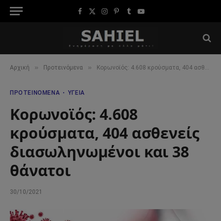
Facebook
X
Instagram
Pinterest
Tumblr
YouTube
(Twitter)
»
»
Αρχική
Προτεινόμενα
Κορωνοϊός: 4.608 κρούσματα, 404 ασθενείς διασωληνωμένοι και 38 θάνατοι
ΠΡΟΤΕΙΝΌΜΕΝΑ
ΥΓΕΊΑ
Κορωνοϊός: 4.608
κρούσματα, 404 ασθενείς
διασωληνωμένοι και 38
θάνατοι
30/10/2021