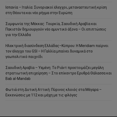
Ισπανία – Ιταλία: Συνοριακοί έλεγχοι, μεταναστευτική κρίση
στη Θέουτα και νέο ρήγμα στην Ευρώπη
Συμφωνία της Μέκκας: Τουρκία, Σαουδική Αραβία και
Πακιστάν δημιουργούν νέο αμυντικό άξονα – Οι επιπτώσεις
για την Ελλάδα
Ηλεκτρική διασύνδεση Ελλάδας–Κύπρου: Η Meridiam παίρνει
τον έλεγχο του GSI – Η Γαλλία μπαίνει δυναμικά στο
γεωπολιτικό παιχνίδι
Σαουδική Αραβία – Υεμένη: Το Ριάντ προετοιμάζει μεγάλη
στρατιωτική επιχείρηση – Στο επίκεντρο Ερυθρά Θάλασσα και
Bab al-Mandab
Φωτιά στη Δυτική Αττική: Πύρινος κλοιός στα Μέγαρα –
Εκκενώσεις με 112 και μάχη με τις φλόγες