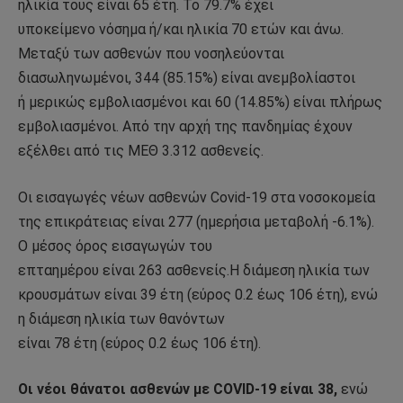
ηλικία τους είναι 65 έτη. To 79.7% έχει
υποκείμενο νόσημα ή/και ηλικία 70 ετών και άνω.
Μεταξύ των ασθενών που νοσηλεύονται
διασωληνωμένοι, 344 (85.15%) είναι ανεμβολίαστοι
ή μερικώς εμβολιασμένοι και 60 (14.85%) είναι πλήρως
εμβολιασμένοι. Από την αρχή της πανδημίας έχουν
εξέλθει από τις ΜΕΘ 3.312 ασθενείς.
Οι εισαγωγές νέων ασθενών Covid-19 στα νοσοκομεία
της επικράτειας είναι 277 (ημερήσια μεταβολή -6.1%).
Ο μέσος όρος εισαγωγών του
επταημέρου είναι 263 ασθενείς.Η διάμεση ηλικία των
κρουσμάτων είναι 39 έτη (εύρος 0.2 έως 106 έτη), ενώ
η διάμεση ηλικία των θανόντων
είναι 78 έτη (εύρος 0.2 έως 106 έτη).
Οι νέοι θάνατοι ασθενών με COVID-19 είναι 38,
ενώ