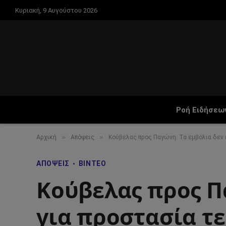
Κυριακή, 9 Αυγούστου 2026
Ροή Ειδήσεω
»
»
Αρχική
Απόψεις
Κούβελας προς Παγώνη: Τα εμβόλια δεν ε
ΑΠΌΨΕΙΣ
ΒΊΝΤΕΟ
Κούβελας προς Πα
για προστασία τε