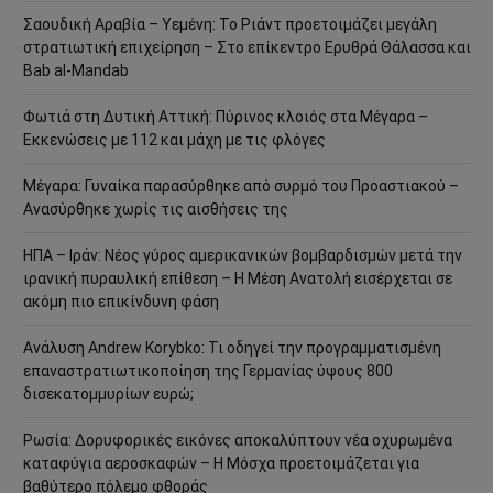
Σαουδική Αραβία – Υεμένη: Το Ριάντ προετοιμάζει μεγάλη
στρατιωτική επιχείρηση – Στο επίκεντρο Ερυθρά Θάλασσα και
Bab al-Mandab
Φωτιά στη Δυτική Αττική: Πύρινος κλοιός στα Μέγαρα –
Εκκενώσεις με 112 και μάχη με τις φλόγες
Μέγαρα: Γυναίκα παρασύρθηκε από συρμό του Προαστιακού –
Ανασύρθηκε χωρίς τις αισθήσεις της
ΗΠΑ – Ιράν: Νέος γύρος αμερικανικών βομβαρδισμών μετά την
ιρανική πυραυλική επίθεση – Η Μέση Ανατολή εισέρχεται σε
ακόμη πιο επικίνδυνη φάση
Ανάλυση Andrew Korybko: Τι οδηγεί την προγραμματισμένη
επαναστρατιωτικοποίηση της Γερμανίας ύψους 800
δισεκατομμυρίων ευρώ;
Ρωσία: Δορυφορικές εικόνες αποκαλύπτουν νέα οχυρωμένα
καταφύγια αεροσκαφών – Η Μόσχα προετοιμάζεται για
βαθύτερο πόλεμο φθοράς