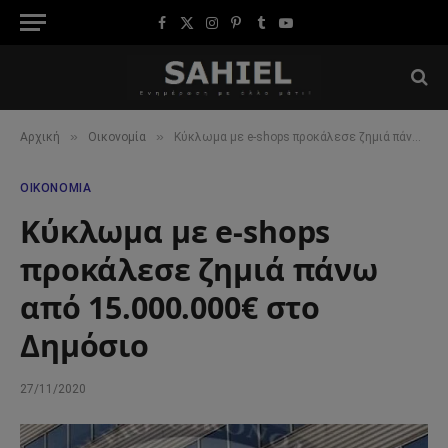
Facebook
X
Instagram
Pinterest
Tumblr
YouTube
(Twitter)
»
»
Αρχική
Οικονομία
Κύκλωμα με e-shops προκάλεσε ζημιά πάνω από 15.000.000€ στο Δημόσιο
ΟΙΚΟΝΟΜΊΑ
Κύκλωμα με e-shops
προκάλεσε ζημιά πάνω
από 15.000.000€ στο
Δημόσιο
27/11/2020