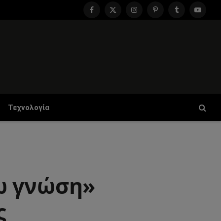
Facebook
X
Instagram
Pinterest
Tumblr
YouTu
(Twitter)
Τεχνολογία
ω γνώση»
ς