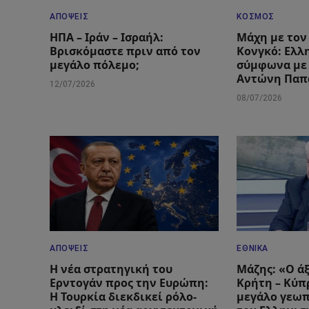
ΑΠΌΨΕΙΣ
ΚΌΣΜΟΣ
ΗΠΑ – Ιράν – Ισραήλ:
Μάχη με τον 
Βρισκόμαστε πριν από τον
Κονγκό: Ελλ
μεγάλο πόλεμο;
σύμφωνα με
Αντώνη Παπ
12/07/2026
08/07/2026
ΑΠΌΨΕΙΣ
ΕΘΝΙΚΆ
Η νέα στρατηγική του
Μάζης: «Ο ά
Ερντογάν προς την Ευρώπη:
Κρήτη – Κύπρ
Η Τουρκία διεκδικεί ρόλο-
μεγάλο γεωπ