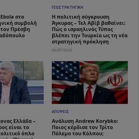
ΓΕΩΣΤΡΑΤΗΓΙΚΉ
Ebola στο
Η πολιτική σύγκρουση
ηνική συμβολή
Άγκυρας – Τελ Αβίβ βαθαίνει:
 τον Πρέσβη
Πώς ο ισραηλινός Τύπος
αδόπουλο
βλέπει την Τουρκία ως τη νέα
στρατηγική πρόκληση
06/07/2026
ΑΠΌΨΕΙΣ
ξονας Ελλάδα –
Ανάλυση Andrew Korybko:
ος είναι το
Ποιος κέρδισε τον Τρίτο
ολιτικό όπλο
Πόλεμο του Κόλπου;