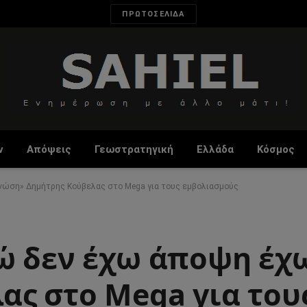
ΠΡΩΤΟΣΕΛΙΔΑ
ν
Απόψεις
Γεωστρατηγική
Ελλάδα
Κόσμος
νώση» Δημήτρης Κούβελας στο Mega για τους εμβολιασμούς
ώ δεν έχω άποψη έχ
ας στο Mega για του