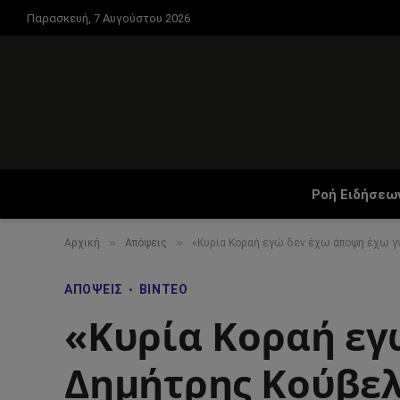
Παρασκευή, 7 Αυγούστου 2026
Ροή Ειδήσεω
»
»
Αρχική
Απόψεις
«Κυρία Κοραή εγώ δεν έχω άποψη έχω γ
ΑΠΌΨΕΙΣ
ΒΊΝΤΕΟ
«Κυρία Κοραή εγ
Δημήτρης Κούβελ