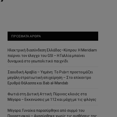
ΠΡΟΣΦΑΤΑ ΑΡΘΡΑ
Ηλεκτρική διασύνδεση Ελλάδας–Κύπρου: Η Meridiam
παίρνει τον έλεγχο του GSI – Η Γαλλία μπαίνει
δυναμικά στο γεωπολιτικό παιχνίδι
Σαουδική Αραβία – Υεμένη: Το Ριάντ προετοιμάζει
μεγάλη στρατιωτική επιχείρηση – Στο επίκεντρο
Ερυθρά Θάλασσα και Bab al-Mandab
Φωτιά στη Δυτική Αττική: Πύρινος κλοιός στα
Μέγαρα – Εκκενώσεις με 112 και μάχη με τις φλόγες
Μέγαρα: Γυναίκα παρασύρθηκε από συρμό του
Προαστιακού – Ανασύρθηκε χωρίς τις αισθήσεις της