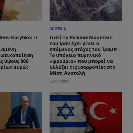
ΑΠΌΨΕΙΣ
rew Korybko: Τι
Γιατί το Pickaxe Mountain
του Ιράν έχει γίνει ο
ισμένη
επόμενος στόχος του Τραμπ –
ιωτικοποίηση
Το υπόγειο πυρηνικό
ας ύψους 800
«φρούριο» που μπορεί να
υρίων ευρώ;
αλλάξει τις ισορροπίες στη
Μέση Ανατολή
22/07/2026