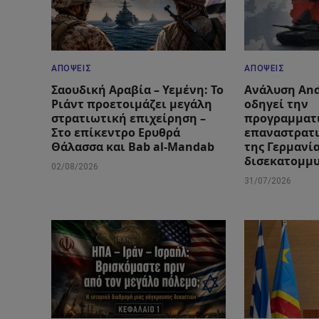
ΑΠΌΨΕΙΣ
ΑΠΌΨΕΙΣ
Σαουδική Αραβία – Υεμένη: Το
Ανάλυση And
Ριάντ προετοιμάζει μεγάλη
οδηγεί την
στρατιωτική επιχείρηση –
προγραμματ
Στο επίκεντρο Ερυθρά
επαναστρατ
Θάλασσα και Bab al-Mandab
της Γερμανί
δισεκατομμ
02/08/2026
31/07/2026