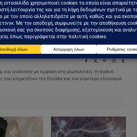
m
Ακολουθήστε στο YouTube
Facebook
Twitter
Pinterest
Tumblr
Facebook
X
Pinterest
Instagram
Tumbl
(Twitter)
ης και ανάλυσης με έμφαση στη γεωπολιτική, τη διεθνή
εις που επηρεάζουν την Ελλάδα και τον ευρύτερο ελληνισμό.