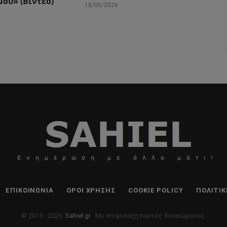
μού» (Βίντεο)
18/06/2026
ΕΠΙΚΟΙΝΩΝΊΑ
ΌΡΟΙ ΧΡΉΣΗΣ
COOKIE POLICY
ΠΟΛΙΤΙ
© 2013 - 2026:
Sahiel.gr
. Με επιφύλαξη παντός δικαιώματος.