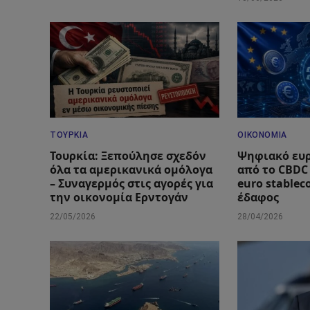
ΤΟΥΡΚΊΑ
ΟΙΚΟΝΟΜΊΑ
Τουρκία: Ξεπούλησε σχεδόν
Ψηφιακό ευρ
όλα τα αμερικανικά ομόλογα
από το CBDC
– Συναγερμός στις αγορές για
euro stablec
την οικονομία Ερντογάν
έδαφος
22/05/2026
28/04/2026