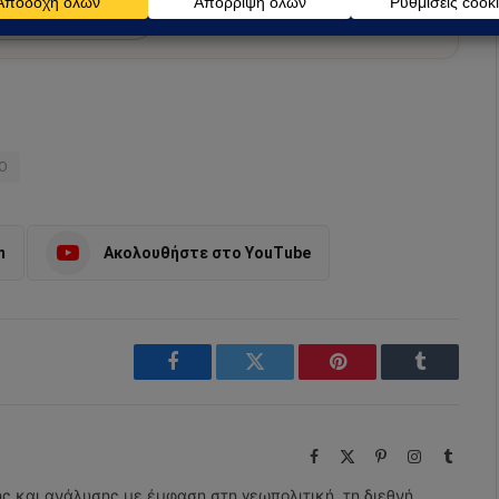
preferred source
Ο
m
Ακολουθήστε στο YouTube
Facebook
Twitter
Pinterest
Tumblr
Facebook
X
Pinterest
Instagram
Tumbl
(Twitter)
ης και ανάλυσης με έμφαση στη γεωπολιτική, τη διεθνή