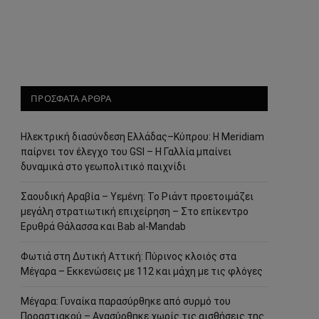
ΠΡΟΣΦΑΤΑ ΑΡΘΡΑ
Ηλεκτρική διασύνδεση Ελλάδας–Κύπρου: Η Meridiam
παίρνει τον έλεγχο του GSI – Η Γαλλία μπαίνει
δυναμικά στο γεωπολιτικό παιχνίδι
Σαουδική Αραβία – Υεμένη: Το Ριάντ προετοιμάζει
μεγάλη στρατιωτική επιχείρηση – Στο επίκεντρο
Ερυθρά Θάλασσα και Bab al-Mandab
Φωτιά στη Δυτική Αττική: Πύρινος κλοιός στα
Μέγαρα – Εκκενώσεις με 112 και μάχη με τις φλόγες
Μέγαρα: Γυναίκα παρασύρθηκε από συρμό του
Προαστιακού – Ανασύρθηκε χωρίς τις αισθήσεις της