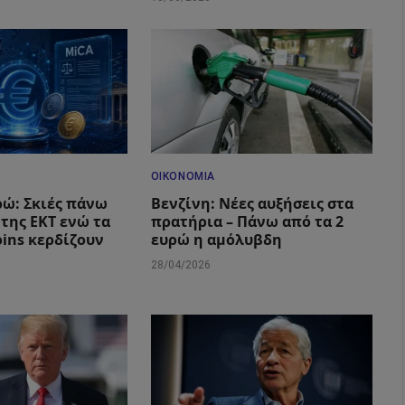
ΟΙΚΟΝΟΜΊΑ
ώ: Σκιές πάνω
Βενζίνη: Νέες αυξήσεις στα
 της ΕΚΤ ενώ τα
πρατήρια – Πάνω από τα 2
oins κερδίζουν
ευρώ η αμόλυβδη
28/04/2026