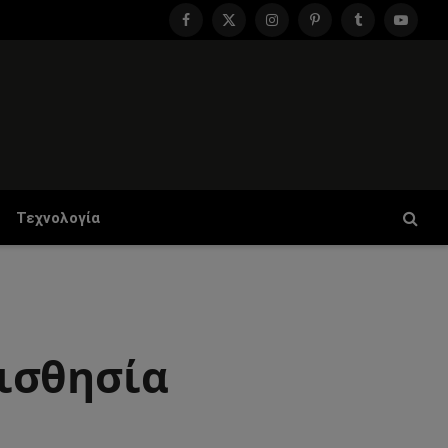
Facebook
X
Instagram
Pinterest
Tumblr
YouTu
(Twitter)
Τεχνολογία
ισθησία