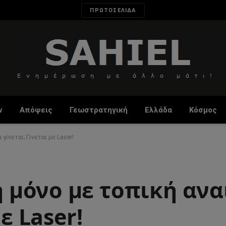
ΠΡΩΤΟΣΕΛΙΔΑ
ν
Απόψεις
Γεωστρατηγική
Ελλάδα
Κόσμος
ίνεται; Γίνεται με Laser!
μόνο με τοπική ανα
ε Laser!