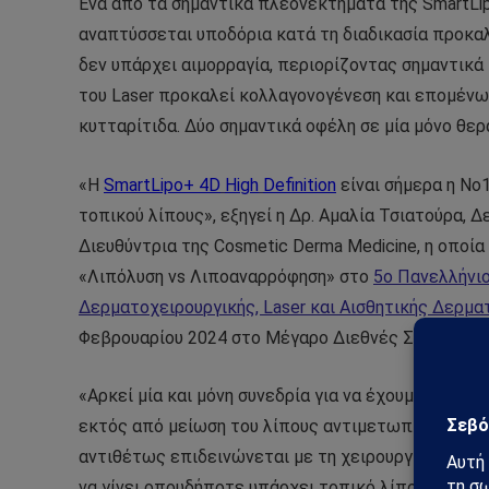
Ένα από τα σημαντικά πλεονεκτήματα της
SmartLi
αναπτύσσεται υποδόρια κατά τη διαδικασία προκαλ
δεν υπάρχει αιμορραγία, περιορίζοντας σημαντικά
του
Laser
προκαλεί κολλαγονογένεση και επομένως 
κυτταρίτιδα. Δύο σημαντικά οφέλη σε μία μόνο θερ
«Η
SmartLipo
+ 4
D
High
Definition
είναι σήμερα η Νο
τοπικού λίπους», εξηγεί η Δρ. Αμαλία Τσιατούρα, 
Διευθύντρια της
Cosmetic
Derma
Medicine
, η οποί
«Λιπόλυση
vs
Λιποαναρρόφηση» στο
5ο Πανελλήνιο
Δερματοχειρουργικής, Laser και Αισθητικής Δερμα
Φεβρουαρίου 2024 στο Μέγαρο Διεθνές Συνεδριακ
«Αρκεί μία και μόνη συνεδρία για να έχουμε μόνιμ
εκτός από μείωση του λίπους αντιμετωπίζεται πα
αντιθέτως επιδεινώνεται με τη χειρουργική κλασ
να γίνει οπουδήποτε υπάρχει τοπικό λίπος: από το