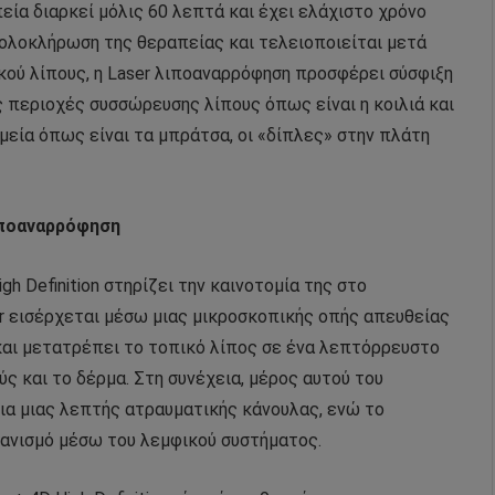
πεία διαρκεί μόλις 60 λεπτά και έχει ελάχιστο χρόνο
 ολοκλήρωση της θεραπείας και τελειοποιείται μετά
κού λίπους, η
Laser
λιποαναρρόφηση προσφέρει σύσφιξη
ες περιοχές συσσώρευσης λίπους όπως είναι η κοιλιά και
μεία όπως είναι τα μπράτσα, οι «δίπλες» στην πλάτη
ποαναρρόφηση
h Definition στηρίζει την καινοτομία της στο
r
εισέρχεται μέσω μιας μικροσκοπικής οπής απευθείας
και μετατρέπει το τοπικό λίπος σε ένα λεπτόρρευστο
ύς και το δέρμα. Στη συνέχεια, μέρος αυτού του
ια μιας λεπτής ατραυματικής κάνουλας, ενώ το
ανισμό μέσω του λεμφικού συστήματος.