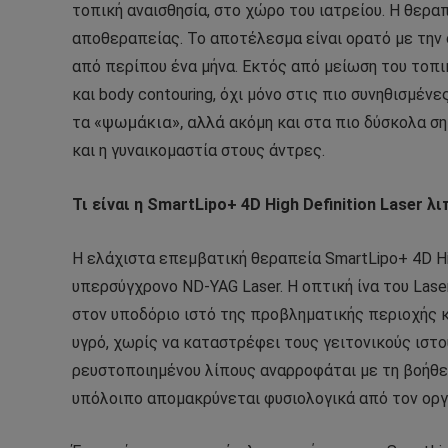
τοπική αναισθησία, στο χώρο του ιατρείου. Η θερα
αποθεραπείας. Το αποτέλεσμα είναι ορατό με την
από περίπου ένα μήνα. Εκτός από μείωση του τοπι
και
body
contouring
, όχι μόνο στις πιο συνηθισμέν
τα
«ψωμάκια», αλλά
ακόμη και στα πιο δύσκολα ση
και η γυναικομαστία στους άντρες.
Τι
είναι
η
SmartLipo+ 4D High Definition
Laser
λι
Η ελάχιστα επεμβατική θεραπεία SmartLipo+ 4D Hig
υπερσύγχρονο ND-YAG
L
aser. Η οπτική ίνα του
Lase
στον υποδόριο ιστό της προβληματικής περιοχής 
υγρό, χωρίς να καταστρέφει τους γειτονικούς ιστο
ρευστοποιημένου λίπους αναρροφάται με τη βοήθε
υπόλοιπο απομακρύνεται φυσιολογικά από τον οργ