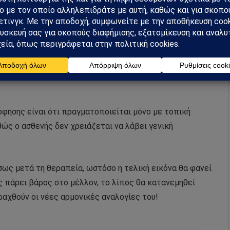
ξίζει να αναφέρουμε ότι μία εξαιρετική εφαρμογή της
τους άντρες, όπου εξαλείφει το πρόβλημα και
ωσιακά την εμφάνιση του ανδρικού στέρνου και
πληρώνει η γιατρός.
φησης είναι ότι πραγματοποιείται μόνο με τοπική
θώς ο ασθενής δεν χρειάζεται να λάβει γενική
σως μετά τη θεραπεία, ωστόσο η τελική εικόνα θα φανεί
ς πάρει βάρος στο μέλλον, το λίπος θα κατανεμηθεί
αχθούν οι νέες αρμονικές αναλογίες του!