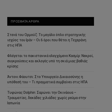
ΠΡΟΣΦΑΤΑ ΑΡΘΡΑ
Στενά του Ορμούζ: Το μεγάλο όπλο στρατηγικής
ισχύος του Ιράν – Οι 6 όροι που θέτει η Τεχεράνη
στις ΗΠΑ
Φλέγεται το πακιστανικά ελεγχόμενο Κασμίρ: Νεκροί,
συγκρούσεις και εκλογές υπό τη σκιά μιας βαθιάς
κρίσης
Άντονι Φάουτσι: Στο Υπουργείο Δικαιοσύνης η
υπόθεσή του – Τι πραγματικά συμβαίνει στις ΗΠΑ
Τυφώνας Dolphin: Σαρώνει την Οκινάουα –
Τραυματίες, δεκάδες χιλιάδες χωρίς ρεύμα στην
Ιαπωνία