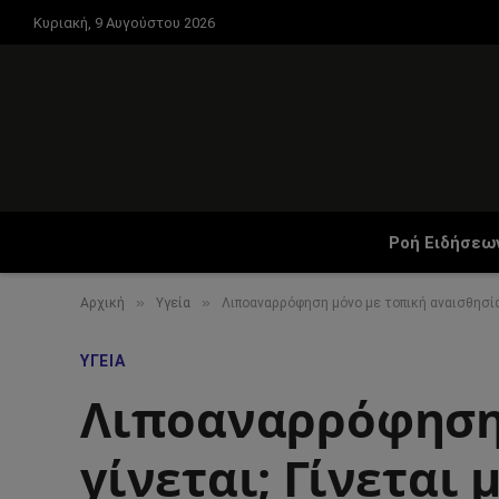
Κυριακή, 9 Αυγούστου 2026
Ροή Ειδήσεω
»
»
Αρχική
Υγεία
Λιποαναρρόφηση μόνο με τοπική αναισθησία γ
ΥΓΕΊΑ
Λιποαναρρόφηση 
γίνεται; Γίνεται μ