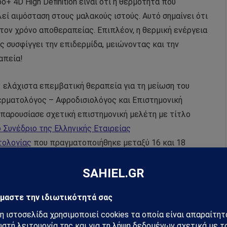
po
+ 4
D
High
Definition
είναι ότι η θερμότητα που
εί αιμόσταση στους μαλακούς ιστούς. Αυτό σημαίνει ότι
 τον χρόνο αποθεραπείας. Επιπλέον, η θερμική ενέργεια
συσφίγγει την επιδερμίδα, μειώνοντας και την
απεία!
1 ελάχιστα επεμβατική θεραπεία για τη μείωση του
Δερματολόγος – Αφροδισιολόγος και Επιστημονική
α παρουσίασε σχετική επιστημονική μελέτη με τίτλο
 Συνέδριο της Ελληνικής Εταιρείας
τολογίας
που πραγματοποιήθηκε μεταξύ 16 και 18
ό Κέντρο Αθηνών.
ο αποτέλεσμα στην περιοχή που έχουμε δουλέψει, ενώ
ράλληλα και η χαλάρωση στην περιοχή, κάτι που
ική λιποαναρρόφηση. Η εφαρμογή της θεραπείας μπορεί
 διπλοσάγονο μέχρι την κοιλιά και από τα γόνατα και