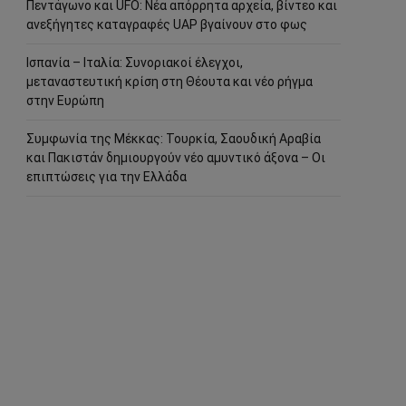
Πεντάγωνο και UFO: Νέα απόρρητα αρχεία, βίντεο και
ανεξήγητες καταγραφές UAP βγαίνουν στο φως
Ισπανία – Ιταλία: Συνοριακοί έλεγχοι,
μεταναστευτική κρίση στη Θέουτα και νέο ρήγμα
στην Ευρώπη
Συμφωνία της Μέκκας: Τουρκία, Σαουδική Αραβία
και Πακιστάν δημιουργούν νέο αμυντικό άξονα – Οι
επιπτώσεις για την Ελλάδα