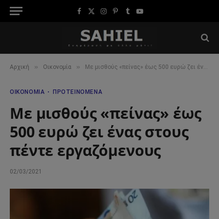
Facebook
X
Instagram
Pinterest
Tumblr
YouTube
(Twitter)
»
»
Αρχική
Οικονομία
Με μισθούς «πείνας» έως 500 ευρώ ζει ένας στους πέντε εργαζόμενους
ΟΙΚΟΝΟΜΊΑ
ΠΡΟΤΕΙΝΌΜΕΝΑ
Με μισθούς «πείνας» έως
500 ευρώ ζει ένας στους
πέντε εργαζόμενους
02/03/2021