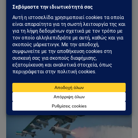
ΠΑΡΆΞΕΝΑ
Πεντάγωνο και UFO: Νέα απόρρητα αρχεία,
βίντεο και ανεξήγητες καταγραφές UAP βγαίνουν
στο φως
08/08/2026