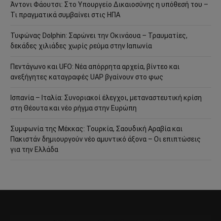
Άντονι Φάουτσι: Στο Υπουργείο Δικαιοσύνης η υπόθεσή του –
Τι πραγματικά συμβαίνει στις ΗΠΑ
Τυφώνας Dolphin: Σαρώνει την Οκινάουα – Τραυματίες,
δεκάδες χιλιάδες χωρίς ρεύμα στην Ιαπωνία
Πεντάγωνο και UFO: Νέα απόρρητα αρχεία, βίντεο και
ανεξήγητες καταγραφές UAP βγαίνουν στο φως
Ισπανία – Ιταλία: Συνοριακοί έλεγχοι, μεταναστευτική κρίση
στη Θέουτα και νέο ρήγμα στην Ευρώπη
Συμφωνία της Μέκκας: Τουρκία, Σαουδική Αραβία και
Πακιστάν δημιουργούν νέο αμυντικό άξονα – Οι επιπτώσεις
για την Ελλάδα