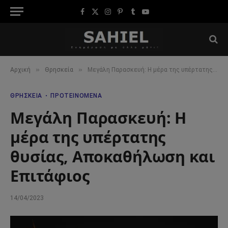
Facebook
X
Instagram
Pinterest
Tumblr
YouTube
(Twitter)
»
»
Αρχική
Θρησκεία
Μεγάλη Παρασκευή: Η μέρα της υπέρτατης θυσίας, Αποκαθήλωση και Επιτάφιος
ΘΡΗΣΚΕΊΑ
ΠΡΟΤΕΙΝΌΜΕΝΑ
Μεγάλη Παρασκευή: Η
μέρα της υπέρτατης
θυσίας, Αποκαθήλωση και
Επιτάφιος
14/04/2023