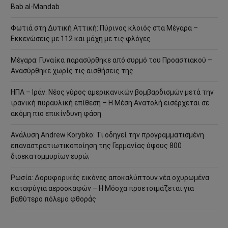
Bab al-Mandab
Φωτιά στη Δυτική Αττική: Πύρινος κλοιός στα Μέγαρα –
Εκκενώσεις με 112 και μάχη με τις φλόγες
Μέγαρα: Γυναίκα παρασύρθηκε από συρμό του Προαστιακού –
Ανασύρθηκε χωρίς τις αισθήσεις της
ΗΠΑ – Ιράν: Νέος γύρος αμερικανικών βομβαρδισμών μετά την
ιρανική πυραυλική επίθεση – Η Μέση Ανατολή εισέρχεται σε
ακόμη πιο επικίνδυνη φάση
Ανάλυση Andrew Korybko: Τι οδηγεί την προγραμματισμένη
επαναστρατιωτικοποίηση της Γερμανίας ύψους 800
δισεκατομμυρίων ευρώ;
Ρωσία: Δορυφορικές εικόνες αποκαλύπτουν νέα οχυρωμένα
καταφύγια αεροσκαφών – Η Μόσχα προετοιμάζεται για
βαθύτερο πόλεμο φθοράς