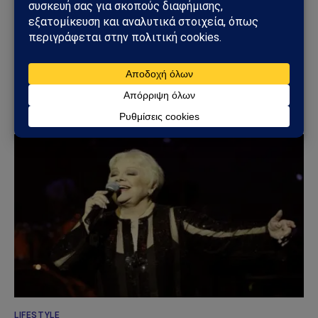
ΓΕΩΣΤΡΑΤΗΓΙΚΉ
ΗΠΑ: «Όχι» στην επιστροφή της Τουρκίας στα F-
35 – Η επιστολή προς το Κογκρέσο που διατηρεί
το αδιέξοδο με τους S-400
25/07/2026
LIFESTYLE