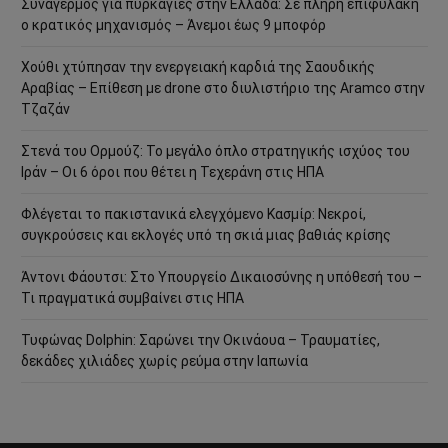
Συναγερμός για πυρκαγιές στην Ελλάδα: Σε πλήρη επιφυλακή
ο κρατικός μηχανισμός – Άνεμοι έως 9 μποφόρ
Χούθι χτύπησαν την ενεργειακή καρδιά της Σαουδικής
Αραβίας – Επίθεση με drone στο διυλιστήριο της Aramco στην
Τζαζάν
Στενά του Ορμούζ: Το μεγάλο όπλο στρατηγικής ισχύος του
Ιράν – Οι 6 όροι που θέτει η Τεχεράνη στις ΗΠΑ
Φλέγεται το πακιστανικά ελεγχόμενο Κασμίρ: Νεκροί,
συγκρούσεις και εκλογές υπό τη σκιά μιας βαθιάς κρίσης
Άντονι Φάουτσι: Στο Υπουργείο Δικαιοσύνης η υπόθεσή του –
Τι πραγματικά συμβαίνει στις ΗΠΑ
Τυφώνας Dolphin: Σαρώνει την Οκινάουα – Τραυματίες,
δεκάδες χιλιάδες χωρίς ρεύμα στην Ιαπωνία