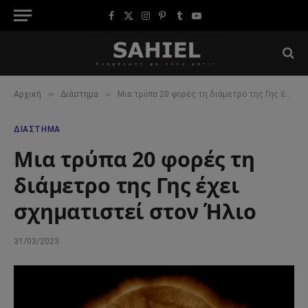
Facebook
X
Instagram
Pinterest
Tumblr
YouTube
(Twitter)
»
»
Αρχική
Διάστημα
Μια τρύπα 20 φορές τη διάμετρο της Γης έχει σχηματιστεί στον Ήλιο
ΔΙΆΣΤΗΜΑ
Μια τρύπα 20 φορές τη
διάμετρο της Γης έχει
σχηματιστεί στον Ήλιο
31/03/2023