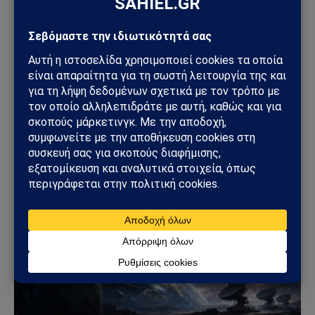
ΔΙΆΣΤΗΜΑ
TRAPPIST-1: Οι πρώτοι κλιματικοί χάρτες κόσμων
σαν τη Γη δείχνουν πλανήτες χωρίς ατμόσφαιρα
25/04/2026