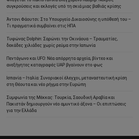
συγκρούσεις και εκλογές υπό τη σκιά μιας βαθιάς κρίσης
Άντονι Φάουτσι: Στο Υπουργείο Δικαιοσύνης η υπόθεσή του –
Τι πραγματικά συμβαίνει στις ΗΠΑ
Τυφώνας Dolphin: Σαρώνει την Οκινάουα – Τραυματίες,
δεκάδες χιλιάδες χωρίς ρεύμα στην Ιαπωνία
Πεντάγωνο και UFO: Νέα απόρρητα αρχεία, βίντεο και
ανεξήγητες καταγραφές UAP βγαίνουν στο φως
Ισπανία – Ιταλία: Συνοριακοί έλεγχοι, μεταναστευτική κρίση
στη Θέουτα και νέο ρήγμα στην Ευρώπη
Συμφωνία της Μέκκας: Τουρκία, Σαουδική Αραβία και
Πακιστάν δημιουργούν νέο αμυντικό άξονα – Οι επιπτώσεις
για την Ελλάδα