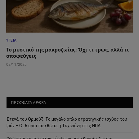
ΥΓΕΊΑ
Το μυστικό της μακροζωίας: Όχι τι τρως, αλλά τι
αποφεύγεις
02/11/2025
ΠΡΟΣΦΑΤΑ ΑΡΘΡΑ
Στενά του Ορμούζ: Το μεγάλο όπλο στρατηγικής ισχύος του
Ιράν – Οι 6 όροι που θέτει η Τεχεράνη στις ΗΠΑ
Φλέγεται το πακιστανικά ελεγχόμενο Κασμίρ: Νεκροί,