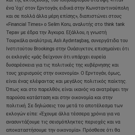
ένα ‘όχι’ στον Ερντογάν, ειδικά στην Κωνσταντινούπολη
και σε πολλά άλλα μέρη επίσης», διαπιστώνει στους
«Financial Times» ο Selim Koru, αναλυτής στο think tank
Tepav με έδρα την Άγκυρα. Εξάλλου, η γνωστή
Τουρκάλα αναλύτρια, Aslı Aydıntaşbaş, συνεργάτιδα του
Ινστιτούτου Brookings στην Ουάσιγκτον, επισημαίνει ότι
οι εκλογές «μάς δείχνουν ότι υπάρχει ευρεία
δυσαρέσκεια για τις πολιτικές της κυβέρνησης και
τους χειρισμούς στην οικονομία». Ο Ερντογάν, όμως,
είναι ένας ελέφαντας και μεγάλος πολιτικός παίκτης.
Όπως και στο παρελθόν, είναι ικανός να ανατρέψει την
παρούσα κατάσταση και στην οικονομία και στην
πολιτική. Σε δηλώσεις του μετά το αποτέλεσμα των
εκλογών είπε: «Έχουμε άλλα τέσσερα χρόνια για να
ανασυντάξουμε τις σεισμόπληκτες περιοχές και να
αποκαταστήσουμε την οικονομία». Πρόσθεσε ότι θα