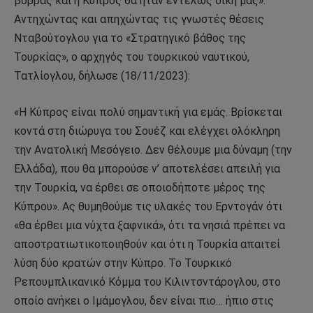
βορράς και η Κύπρος θα ήταν εντελώς δική μας».
Αντηχώντας και απηχώντας τις γνωστές θέσεις
Νταβούτογλου για το «Στρατηγικό βάθος της
Τουρκίας», ο αρχηγός του τουρκικού ναυτικού,
Τατλίογλου, δήλωσε (18/11/2023):
«Η Κύπρος είναι πολύ σημαντική για εμάς. Βρίσκεται
κοντά στη διώρυγα του Σουέζ και ελέγχει ολόκληρη
την Ανατολική Μεσόγειο. Δεν θέλουμε μια δύναμη (την
Ελλάδα), που θα μπορούσε ν’ αποτελέσει απειλή για
την Τουρκία, να έρθει σε οποιοδήποτε μέρος της
Κύπρου». Ας θυμηθούμε τις υλακές του Ερντογάν ότι
«θα έρθει μια νύχτα ξαφνικά», ότι τα νησιά πρέπει να
αποστρατιωτικοποιηθούν και ότι η Τουρκία απαιτεί
λύση δύο κρατών στην Κύπρο. Το Τουρκικό
Ρεπουμπλικανικό Κόμμα του Κιλιντσντάρογλου, στο
οποίο ανήκει ο Ιμάμογλου, δεν είναι πιο… ήπιο στις