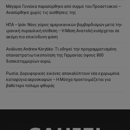
Μέγαρα: Γυναίκα παρασύρθηκε από συρμό του Προαστιακού –
Ανασύρθηκε χωρίς τις αισθήσεις της
ΗΠΑ – Ιράν: Νέος γύρος αμερικανικών βομβαρδισμών μετά την
ιρανική πυραυλική επίθεση – Η Μέση Ανατολή εισέρχεται σε
ακόμη πιο επικίνδυνη φάση
Ανάλυση Andrew Korybko: Τι οδηγεί την προγραμματισμένη
επαναστρατιωτικοποίηση της Γερμανίας ύψους 800
δισεκατομμυρίων ευρώ;
Ρωσία: Δορυφορικές εικόνες αποκαλύπτουν νέα οχυρωμένα
καταφύγια αεροσκαφών – Η Μόσχα προετοιμάζεται για
βαθύτερο πόλεμο φθοράς