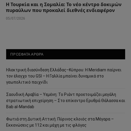
Η Τουρκία και η Σομαλία: Το νέο κέντρο δοκιμών
πυραύλων που προκαλεί διεθνές ενδιαφέρον
05/07/2026
ΠΡΟΣΦΑΤΑ ΑΡΘΡΑ
Ηλεκτρική διασύνδεση Ελλάδας–Κύπρου: Η Meridiam παίρνει
τον έλεγχο του GSI – Η Γαλλία μπαίνει δυναμικά στο
γεωπολιτικό παιχνίδι
Σαουδική Αραβία – Υεμένη: Το Ριάντ προετοιμάζει μεγάλη
στρατιωτική επιχείρηση – Στο επίκεντρο Ερυθρά Θάλασσα και
Bab al-Mandab
Φωτιά στη Δυτική Αττική: Πύρινος κλοιός στα Μέγαρα –
Εκκενώσεις με 112 και μάχη με τις φλόγες