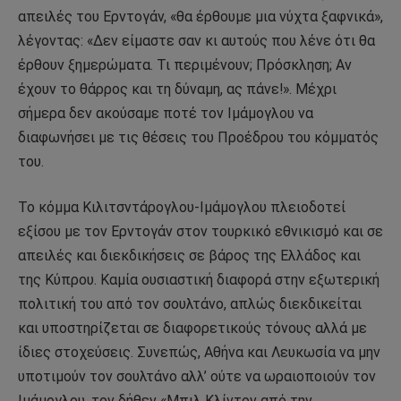
απειλές του Ερντογάν, «θα έρθουμε μια νύχτα ξαφνικά»,
λέγοντας: «Δεν είμαστε σαν κι αυτούς που λένε ότι θα
έρθουν ξημερώματα. Τι περιμένουν; Πρόσκληση; Αν
έχουν το θάρρος και τη δύναμη, ας πάνε!». Μέχρι
σήμερα δεν ακούσαμε ποτέ τον Ιμάμογλου να
διαφωνήσει με τις θέσεις του Προέδρου του κόμματός
του.
Το κόμμα Κιλιτσντάρογλου-Ιμάμογλου πλειοδοτεί
εξίσου με τον Ερντογάν στον τουρκικό εθνικισμό και σε
απειλές και διεκδικήσεις σε βάρος της Ελλάδος και
της Κύπρου. Καμία ουσιαστική διαφορά στην εξωτερική
πολιτική του από τον σουλτάνο, απλώς διεκδικείται
και υποστηρίζεται σε διαφορετικούς τόνους αλλά με
ίδιες στοχεύσεις. Συνεπώς, Αθήνα και Λευκωσία να μην
υποτιμούν τον σουλτάνο αλλ’ ούτε να ωραιοποιούν τον
Ιμάμογλου, τον δήθεν «Μπιλ Κλίντον από την