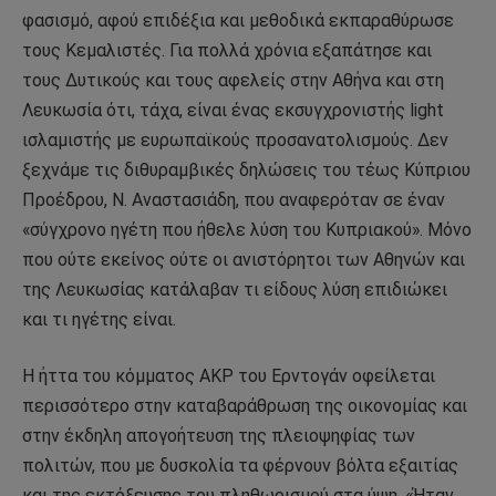
φασισμό, αφού επιδέξια και μεθοδικά εκπαραθύρωσε
τους Κεμαλιστές. Για πολλά χρόνια εξαπάτησε και
τους Δυτικούς και τους αφελείς στην Αθήνα και στη
Λευκωσία ότι, τάχα, είναι ένας εκσυγχρονιστής light
ισλαμιστής με ευρωπαϊκούς προσανατολισμούς. Δεν
ξεχνάμε τις διθυραμβικές δηλώσεις του τέως Κύπριου
Προέδρου, Ν. Αναστασιάδη, που αναφερόταν σε έναν
«σύγχρονο ηγέτη που ήθελε λύση του Κυπριακού». Μόνο
που ούτε εκείνος ούτε οι ανιστόρητοι των Αθηνών και
της Λευκωσίας κατάλαβαν τι είδους λύση επιδιώκει
και τι ηγέτης είναι.
Η ήττα του κόμματος ΑΚΡ του Ερντογάν οφείλεται
περισσότερο στην καταβαράθρωση της οικονομίας και
στην έκδηλη απογοήτευση της πλειοψηφίας των
πολιτών, που με δυσκολία τα φέρνουν βόλτα εξαιτίας
και της εκτόξευσης του πληθωρισμού στα ύψη. «Ήταν