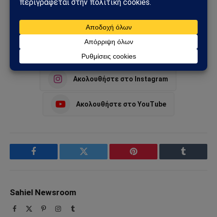
Ερντογάν
Ιμάμογλου
Κλίντον
Σάββας Ιακωβίδης
Τουρκίας
Ακολουθήστε στο Instagram
Ακολουθήστε στο YouTube
Facebook
Twitter
Pinterest
Tumblr
Sahiel Newsroom
Facebook
X
Pinterest
Instagram
Tumblr