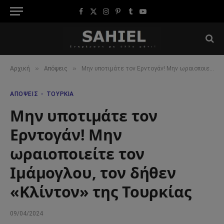
Facebook
X
Instagram
Pinterest
Tumblr
YouTube
(Twitter)
»
»
Αρχική
Απόψεις
Μην υποτιμάτε τον Ερντογάν! Μην ωραιοποιείτε τον Ιμάμογλου, τον δήθεν «Κλίντον» της Τουρκίας
ΑΠΌΨΕΙΣ
ΤΟΥΡΚΊΑ
Μην υποτιμάτε τον
Ερντογάν! Μην
ωραιοποιείτε τον
Ιμάμογλου, τον δήθεν
«Κλίντον» της Τουρκίας
09/04/2024