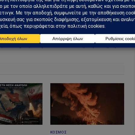
Facebook
Twitter
Pinterest
Tumblr
Facebook
X
Pinterest
Instagram
Tumbl
(Twitter)
ης και ανάλυσης με έμφαση στη γεωπολιτική, τη διεθνή
εις που επηρεάζουν την Ελλάδα και τον ευρύτερο ελληνισμό.
ΚΌΣΜΟΣ