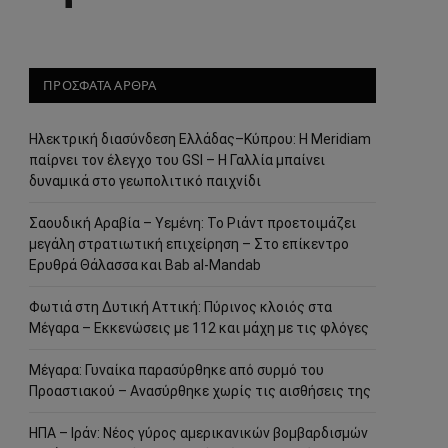
ΠΡΟΣΦΑΤΑ ΑΡΘΡΑ
Ηλεκτρική διασύνδεση Ελλάδας–Κύπρου: Η Meridiam
παίρνει τον έλεγχο του GSI – Η Γαλλία μπαίνει
δυναμικά στο γεωπολιτικό παιχνίδι
Σαουδική Αραβία – Υεμένη: Το Ριάντ προετοιμάζει
μεγάλη στρατιωτική επιχείρηση – Στο επίκεντρο
Ερυθρά Θάλασσα και Bab al-Mandab
Φωτιά στη Δυτική Αττική: Πύρινος κλοιός στα
Μέγαρα – Εκκενώσεις με 112 και μάχη με τις φλόγες
Μέγαρα: Γυναίκα παρασύρθηκε από συρμό του
Προαστιακού – Ανασύρθηκε χωρίς τις αισθήσεις της
ΗΠΑ – Ιράν: Νέος γύρος αμερικανικών βομβαρδισμών