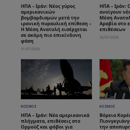
ΗΠΑ – Ιράν: Νέος γύρος
ΗΠΑ – Ιράν: 
αμερικανικών
ανοίγουν νέ
βομβαρδισμών μετά την
Μέση Ανατολ
ιρανική πυραυλική επίθεση –
Αραβία στο 
Η Μέση Ανατολή εισέρχεται
επιθέσεων
σε ακόμη πιο επικίνδυνη
25/07/2026
φάση
31/07/2026
ΚΌΣΜΟΣ
ΚΌΣΜΟΣ
ΗΠΑ – Ιράν: Νέα αμερικανικά
Βόρεια Κορέ
πλήγματα, επιθέσεις στο
Πιονγκγιάνγ
Ορμούζ και φόβοι για
την αποπυρ