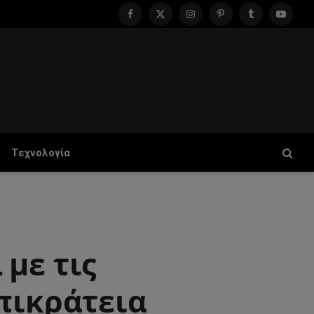
Facebook
X
Instagram
Pinterest
Tumblr
YouTu
(Twitter)
Τεχνολογία
με τις
πικράτεια