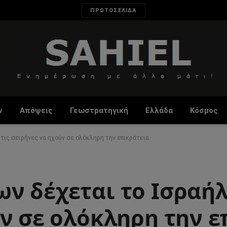
ΠΡΩΤΟΣΕΛΙΔΑ
ν
Απόψεις
Γεωστρατηγική
Ελλάδα
Κόσμος
τις σειρήνες να ηχούν σε ολόκληρη την επικράτεια
 δέχεται το Ισραήλ 
ν σε ολόκληρη την ε