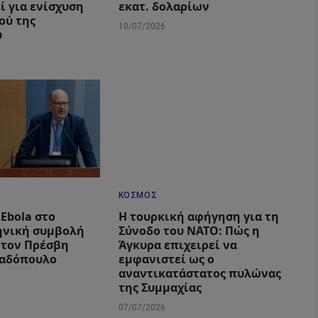
ί για ενίσχυση
εκατ. δολαρίων
ού της
10/07/2026
υ
ΚΌΣΜΟΣ
Ebola στο
Η τουρκική αφήγηση για τη
ηνική συμβολή
Σύνοδο του ΝΑΤΟ: Πώς η
 τον Πρέσβη
Άγκυρα επιχειρεί να
αδόπουλο
εμφανιστεί ως ο
αναντικατάστατος πυλώνας
της Συμμαχίας
07/07/2026