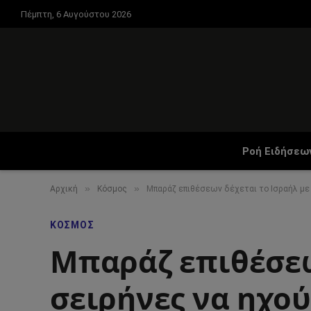
Πέμπτη, 6 Αυγούστου 2026
Ροή Ειδήσεω
»
»
Αρχική
Κόσμος
Μπαράζ επιθέσεων δέχεται το Ισραήλ με 
ΚΌΣΜΟΣ
Μπαράζ επιθέσεων
σειρήνες να ηχού