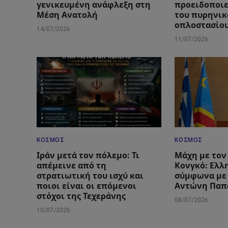
γενικευμένη ανάφλεξη στη
προειδοποιε
Μέση Ανατολή
του πυρηνικ
οπλοστασίο
14/07/2026
11/07/2026
ΚΌΣΜΟΣ
ΚΌΣΜΟΣ
Ιράν μετά τον πόλεμο: Τι
Μάχη με τον 
απέμεινε από τη
Κονγκό: Ελλ
στρατιωτική του ισχύ και
σύμφωνα με
ποιοι είναι οι επόμενοι
Αντώνη Παπ
στόχοι της Τεχεράνης
08/07/2026
10/07/2026