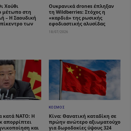
Οι Χούθι
Ουκρανικά drones έπληξαν
ο μέτωπο στη
τη Wildberries: Στόχος η
ή – Η Σαουδική
«καρδιά» της ρωσικής
επίκεντρο των
εφοδιαστικής αλυσίδας
18/07/2026
ΚΌΣΜΟΣ
α κατά ΝΑΤΟ: Η
Κίνα: Θανατική καταδίκη σε
κ απορρίπτει
πρώην ανώτερο αξιωματούχο
ηνικοποίηση και
για δωροδοκίες ύψους 324