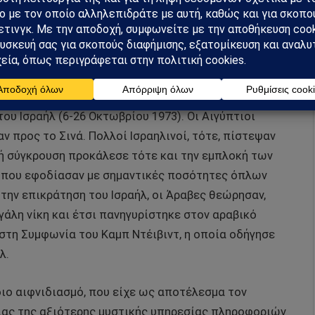
ντιπάλων του, οδήγησε σε υπεροψίαν και μέθην, στην
του ισραηλινού στρατού. Με αποτέλεσμα τον
ν θα αποτολμούσαν ξανά να επιτεθούν εναντίον του
ικότερη εβραϊκή γιορτή του εξιλασμού, η Αίγυπτος
του Ισραήλ (6-26 Οκτωβρίου 1973). Οι Αιγύπτιοι
 προς το Σινά. Πολλοί Ισραηλινοί, τότε, πίστεψαν
νή σύγκρουση προκάλεσε τότε και την εμπλοκή των
, που εφοδίασαν με σημαντικές ποσότητες όπλων
την επικράτηση του Ισραήλ, οι Άραβες θεώρησαν,
εγάλη νίκη και έτσι πανηγυρίστηκε στον αραβικό
στη Συμφωνία του Καμπ Ντέιβιντ, η οποία οδήγησε
λ.
διο αιφνιδιασμό, που είχε ως αποτέλεσμα τον
ίας της αξιότερης μυστικής υπηρεσίας πληροφοριών