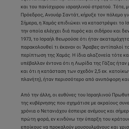
και του πανίσχυρου ισραηλινού στρατού. Τότε, μ
Πρόεδρος, Ανουάρ Σαντάτ, κήρυξε τον πόλεμο για
Σήμερα, η Χαμάς επιδιώκει να καταστρέψει το Ι
την οποία ελέγχει διά πυρός και σιδήρου και δεν
1973, το Ισραήλ θεωρούσε ότι ήταν ακαταμάχητο,
παρακολουθεί τι έκαναν οι ‘Άραβες αντίπαλοί το
περίπτωση της Χαμάς. Η ίδια αλαζονεία τότε και
υπέβαλλαν έντονα ότι η Λωρίδα της Γάζας ήταν
και ότι η κατάσταση των σχεδόν 2,5 εκ. κατοίκω
πλανήτη), ήταν περισσότερο από ανυπόφορη και
Από την άλλη, οι ευθύνες του Ισραηλινού Πρωθυ
της κυβέρνησης που σχημάτισε με ακραίους συνε
χρόνια ο Νετανιάχου έσπειρε ανέμους και σήμερ
πρώτη φορά, εν κινδύνω την ύπαρξη του κράτου
εποίκους να προκαλούν μουσουλμάνους και χρισ