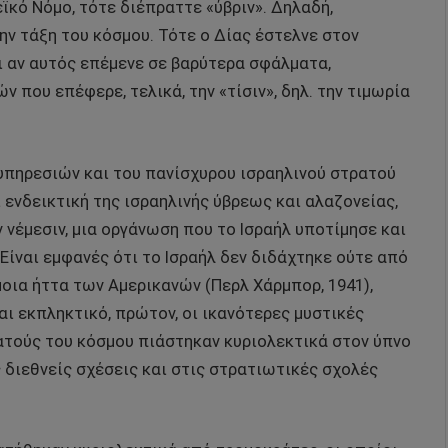
ϊκό Νόμο, τότε διέπραττε «ύβριν». Δηλαδή,
ην τάξη του κόσμου. Τότε ο Δίας έστελνε στον
Κι αν αυτός επέμενε σε βαρύτερα σφάλματα,
ν που επέφερε, τελικά, την «τίσιν», δηλ. την τιμωρία
πηρεσιών και του πανίσχυρου ισραηλινού στρατού
 ενδεικτική της ισραηλινής ύβρεως και αλαζονείας,
νέμεσιν, μια οργάνωση που το Ισραήλ υποτίμησε και
ίναι εμφανές ότι το Ισραήλ δεν διδάχτηκε ούτε από
μοια ήττα των Αμερικανών (Περλ Χάρμπορ, 1941),
ναι εκπληκτικό, πρώτον, οι ικανότερες μυστικές
ατούς του κόσμου πιάστηκαν κυριολεκτικά στον ύπνο
 διεθνείς σχέσεις και στις στρατιωτικές σχολές