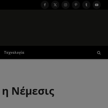
Facebook
X
Instagram
Pinterest
Tumblr
YouTu
(Twitter)
Τεχνολογία
 η Νέμεσις