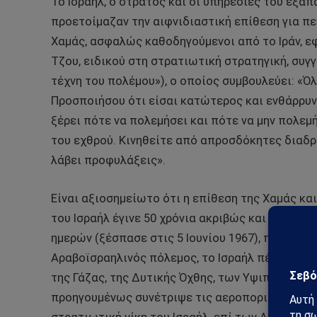
Το Ισραήλ, ο στρατός και οι υπηρεσίες του εξα
προετοίμαζαν την αιφνιδιαστική επίθεση για πε
Χαμάς, ασφαλώς καθοδηγούμενοι από το Ιράν, ε
Τζου, ειδικού στη στρατιωτική στρατηγική, συγ
τέχνη του πολέμου»), ο οποίος συμβουλεύει: «Ό
Προσποιήσου ότι είσαι κατώτερος και ενθάρρυν
ξέρει πότε να πολεμήσει και πότε να μην πολε
του εχθρού. Κινηθείτε από απροσδόκητες διαδρο
λάβει προφυλάξεις».
Είναι αξιοσημείωτο ότι η επίθεση της Χαμάς κ
του Ισραήλ έγινε 50 χρόνια ακριβώς και μία ημέρ
ημερών (ξέσπασε στις 5 Ιουνίου 1967), που είν
Αραβοϊσραηλινός πόλεμος, το Ισραήλ πέτυχε τον
της Γάζας, της Δυτικής Όχθης, των Υψιπέδων το
προηγουμένως συνέτριψε τις αεροπορικές δυνάμε