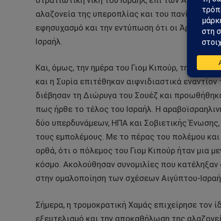
στρατιωτική νίκη του Ισραήλ, επί των Αράβων α
αλαζονεία της υπεροπλίας και του πανίσχυρου 
εφησυχασμό και την εντύπωση ότι οι Άραβες δε
Ισραήλ.
Και, όμως, την ημέρα του Γιομ Κιπούρ, τη σημαντ
και η Συρία επιτέθηκαν αιφνιδιαστικά εναντίον 
διέβησαν τη Διώρυγα του Σουέζ και προωθήθηκαν
πως ήρθε το τέλος του Ισραήλ. Η αραβοϊσραηλι
δύο υπερδυνάμεων, ΗΠΑ και Σοβιετικής Ένωσης
τους εμπολέμους. Με το πέρας του πολέμου και 
ορθά, ότι ο πόλεμος του Γιομ Κιπούρ ήταν μια μ
κόσμο. Ακολούθησαν συνομιλίες που κατέληξαν 
στην ομαλοποίηση των σχέσεων Αιγύπτου-Ισραή
Σήμερα, η τρομοκρατική Χαμάς επιχείρησε τον ί
εξευτελισμό και την αποκαθήλωση της αλαζονε