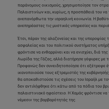
παράνομους οικισμούς, χρησιμοποίησε τον στρα
Παλαιστινίων και, κυρίως, η προσπάθειά του να
ανεπανόρθωτα την ισραηλινή κοινωνία. Η βαθύτα
ανεπηρέαστες τις μυστικές υπηρεσίες και περι
Έτσι, πέραν της αλαζονείας και της υπεροψίας 
ασφαλείας και του πολιτικού συστήματος υπήρξ
φρόντισε να ενθαρρύνει και να ενισχύει, διά τη
Λωρίδα της Γάζας, αλλά διατήρησε γέφυρες με τ
Προφανώς δεν συνειδητοποίησε ότι εξέτρεφε έ
ικανοποιούσε τους εξτρεμιστές της κυβέρνησής 
θα αποκαθιστούσε τις σχέσεις του Ισραήλ με το
δεν αντιλήφθηκε ότι κάτω από τα πόδια του βρι
παλαιστινιακό ηφαίστειο. Η Χαμάς φρόντισε να 
νέμεσιν της βαρβαρότητάς της.