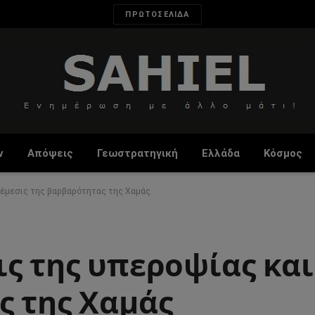
ΠΡΩΤΟΣΕΛΙΔΑ
ν
Απόψεις
Γεωστρατηγική
Ελλάδα
Κόσμος
 Νέμεσις της βαρβαρότητας της Χαμάς
ς της υπεροψίας και
ς της Χαμάς