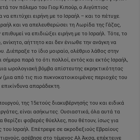
ετά τον πόλεμο του Γιομ Κιπούρ, ο Αιγύπτιος
 να επιτύχει ειρήνη με το Ισραήλ – και το πέτυχε.
σραήλ και να απελευθερώσει τη Λωρίδα της Γάζας,
 επιθυμεί να επιδιώξει ειρήνη με το Ισραήλ. Τότε, το
 ανίκητο, αήττητο και δεν ένιωθε την ανάγκη να
υ. Διέπραξε το ίδιο μοιραίο, ολέθριο λάθος στην
 σήμερα παρά το ότι πολλοί, εντός και εκτός Ισραήλ,
 μια ωρολογιακή βόμβα απίστευτης εκρηκτικότητας
ν (μια από τις πιο πυκνοκατοικοιμένες περιοχές του
 επικίνδυνα απαράδεκτη.
πουργού, της 15ετούς διακυβέρνησής του και ειδικά
ργάτες, είναι ασήκωτες. Ουσιαστικά, όλα αυτά τα
α θερίζει φοβερές θύελλες, που θέτουν, ίσως για
ς του Ισραήλ. Επέτρεψε σε ακροδεξιούς Εβραίους
τιανούς, ασέβησε στο τέμενος Αλ Άκσα, επέκτεινε