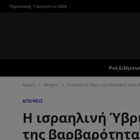
Παρασκευή, 7 Αυγούστου 2026
Ροή Ειδήσεω
»
»
Αρχική
Απόψεις
Η ισραηλινή Ύβρις της υπεροψίας και η
ΑΠΌΨΕΙΣ
Η ισραηλινή Ύβρι
της βαρβαρότητα