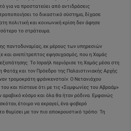
τό για να προστατεύει από αντιδράσεις
 τροποποιήσει το δικαστικό σύστημα, δίχασε
τη πολιτική και κοινωνική κρίση δεν άφησε
σσότερο το στράτευμα.
της παντοδυναμίας, εκ μέρους των υπηρεσιών
ε και ανεπίτρεπτος εφησυχασμός, που η Χαμάς
ς εξαπάτησης. Το Ισραήλ περιόρισε τη Χαμάς μέσα στη
η Φατάχ και τον Πρόεδρο της Παλαιστινιακής Αρχής.
ναν τρομοκράτη φράνκενσταϊν. Ο Νετανιάχου
του και πίστευε ότι με τις «Συμφωνίες του Αβραάμ»
ν αραβικό κόσμο και όλα θα ήταν ρόδινα. Εμφανώς
σκόταν, έτοιμο να εκραγεί, ένα φοβερό
το θυμίσει με τον πιο αποκρουστικό τρόπο: Τη