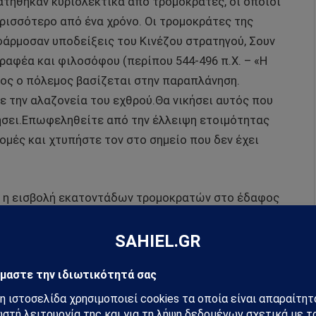
πατήθηκαν κυριολεκτικά από τρομοκράτες, οι οποίοι
ρισσότερο από ένα χρόνο. Οι τρομοκράτες της
φάρμοσαν υποδείξεις του Κινέζου στρατηγού, Σουν
γραφέα και φιλοσόφου (περίπου 544-496 π.Χ. – «Η
λος ο πόλεμος βασίζεται στην παραπλάνηση.
ε την αλαζονεία του εχθρού.Θα νικήσει αυτός που
μήσει.Επωφεληθείτε από την έλλειψη ετοιμότητας
μές και χτυπήστε τον στο σημείο που δεν έχει
αι η εισβολή εκατοντάδων τρομοκρατών στο έδαφος
α μετά την ήττα του, το 1973. Με τον πόλεμο των έξι
αι γνωστός και ως Αραβοϊσραηλινός πόλεμος ή Τρίτος
 έλεγχο: Της Ανατολικής Ιερουσαλήμ, της Λωρίδας
υ Γκολάν και της Χερσονήσου του Σινά, αφού
ις της Αιγύπτου, της Συρίας και της Ιορδανίας. Η