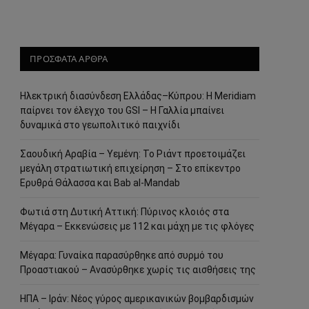
ΠΡΟΣΦΑΤΑ ΑΡΘΡΑ
Ηλεκτρική διασύνδεση Ελλάδας–Κύπρου: Η Meridiam
παίρνει τον έλεγχο του GSI – Η Γαλλία μπαίνει
δυναμικά στο γεωπολιτικό παιχνίδι
Σαουδική Αραβία – Υεμένη: Το Ριάντ προετοιμάζει
μεγάλη στρατιωτική επιχείρηση – Στο επίκεντρο
Ερυθρά Θάλασσα και Bab al-Mandab
Φωτιά στη Δυτική Αττική: Πύρινος κλοιός στα
Μέγαρα – Εκκενώσεις με 112 και μάχη με τις φλόγες
Μέγαρα: Γυναίκα παρασύρθηκε από συρμό του
Προαστιακού – Ανασύρθηκε χωρίς τις αισθήσεις της
ΗΠΑ – Ιράν: Νέος γύρος αμερικανικών βομβαρδισμών