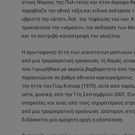
στους Νόμους της Πολιτείας και στον άγραφο θε
παραβίαζε την ηθική τάξη και ειδικά ανέτρεπε τ
υβριστή την «άτην», δηλ. την τύφλωση του νου. 
προκαλούσε την «νέμεσιν», την εκδίκηση των θεώ
και τη συντριβή-καταστροφή του αλαζόνα.
Η πρωτοφανής ήττα των ικανότατων μυστικών υ
από μια τρομοκρατική οργάνωση, τη Χαμάς, είναι
που τιμωρήθηκε με ακραία βαρβαρότητα από την 
παραγνώρισε σε βαθμό εθνικού κακουργήματος. Ε
την ήττα του Γιομ Κιπούρ (1973), ούτε από παρό
ούτε, φυσικά, από την 11η Σεπτεμβρίου 2001. Εί
υπηρεσίες και ένας από τους ισχυρότερους στρ
από μια τρομοκρατική οργάνωση. Δεύτερον, στις
διδάσκεται μία αμάχητη αρχή, η εξαπάτηση.