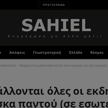
ΠΡΩΤΟΣΕΛΙΔΑ
ν
Απόψεις
Γεωστρατηγική
Ελλάδα
Κόσμος
 εκδηλώσεις – Υποχρεωτική μάσκα παντού (σε εσωτερικούς και εξωτερικούς
λλονται όλες οι εκδ
κα παντού (σε εσωτ