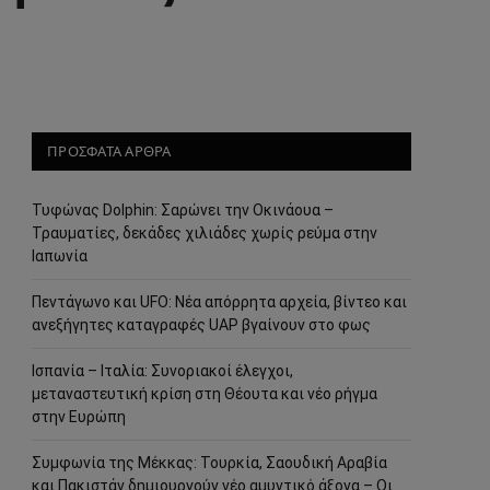
ΠΡΟΣΦΑΤΑ ΑΡΘΡΑ
Τυφώνας Dolphin: Σαρώνει την Οκινάουα –
Τραυματίες, δεκάδες χιλιάδες χωρίς ρεύμα στην
Ιαπωνία
Πεντάγωνο και UFO: Νέα απόρρητα αρχεία, βίντεο και
ανεξήγητες καταγραφές UAP βγαίνουν στο φως
Ισπανία – Ιταλία: Συνοριακοί έλεγχοι,
μεταναστευτική κρίση στη Θέουτα και νέο ρήγμα
στην Ευρώπη
Συμφωνία της Μέκκας: Τουρκία, Σαουδική Αραβία
και Πακιστάν δημιουργούν νέο αμυντικό άξονα – Οι