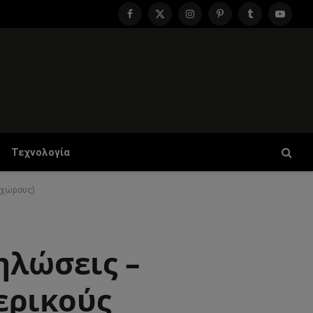
Facebook
X
Instagram
Pinterest
Tumblr
YouTu
(Twitter)
Τεχνολογία
 χώρους)
ηλώσεις –
ερικούς