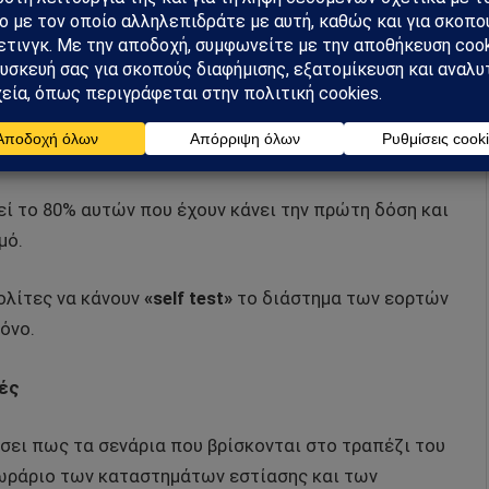
μενο δεκαήμερο θα γίνουν τόσοι έλεγχοι, όσοι
α πρέπει να διανοηθεί κανένας σε όποια χώρο και
ο άτομα εμβολιασμένα».
0% οι προγραμματισμένοι εμβολιασμοί και στο 66%
εί το 80% αυτών που έχουν κάνει την πρώτη δόση και
μό.
ολίτες να κάνουν
«self test»
το διάστημα των εορτών
όνο.
τές
σει πως τα σενάρια που βρίσκονται στο τραπέζι του
ωράριο των καταστημάτων εστίασης και των