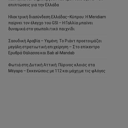
επιπτώσεις για την Ελλάδα
Ηλεκτρική διασύνδεση Ελλάδας–Κύπρου: Η Meridiam
παίρνει τον έλεγχο του GSI – Η Γαλλία μπαίνει
δυναμικά στο γεωπολιτικό παιχνίδι
Σαουδική Αραβία – Υεμένη: Το Ριάντ προετοιμάζει
μεγάλη στρατιωτική επιχείρηση – Στο επίκεντρο
Ερυθρά Θάλασσα και Bab al-Mandab
Φωτιά στη Δυτική Αττική: Πύρινος κλοιός στα
Μέγαρα – Εκκενώσεις με 112 και μάχη με τις φλόγες