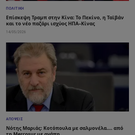
ΠΟΛΙΤΙΚΉ
Επίσκεψη Τραμπ στην Κίνα: Το Πεκίνο, η Ταϊβάν
και το νέο παζάρι ισχύος ΗΠΑ–Κίνας
14/05/2026
ΑΠΌΨΕΙΣ
Νότης Μαριάς: Κοτόπουλα με σαλμονέλα…. από
τη Mercosur με αγάπη