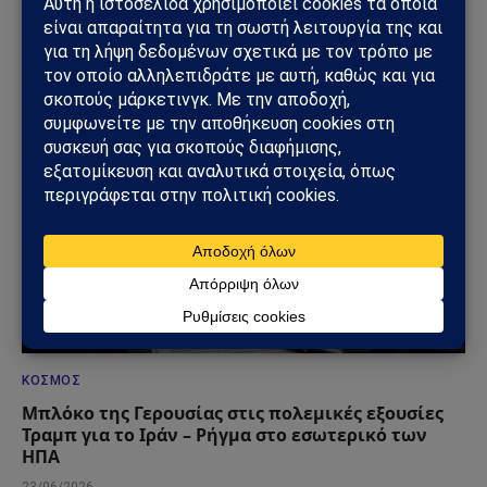
Συνάντηση Σαμαρά – Γκίλφοϊλ: Στο επίκεντρο οι
ελληνοαμερικανικές σχέσεις
29/06/2026
ΚΌΣΜΟΣ
Μπλόκο της Γερουσίας στις πολεμικές εξουσίες
Τραμπ για το Ιράν – Ρήγμα στο εσωτερικό των
ΗΠΑ