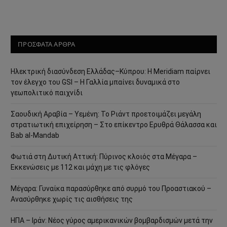
ΠΡΟΣΦΑΤΑ ΑΡΘΡΑ
Ηλεκτρική διασύνδεση Ελλάδας–Κύπρου: Η Meridiam παίρνει
τον έλεγχο του GSI – Η Γαλλία μπαίνει δυναμικά στο
γεωπολιτικό παιχνίδι
Σαουδική Αραβία – Υεμένη: Το Ριάντ προετοιμάζει μεγάλη
στρατιωτική επιχείρηση – Στο επίκεντρο Ερυθρά Θάλασσα και
Bab al-Mandab
Φωτιά στη Δυτική Αττική: Πύρινος κλοιός στα Μέγαρα –
Εκκενώσεις με 112 και μάχη με τις φλόγες
Μέγαρα: Γυναίκα παρασύρθηκε από συρμό του Προαστιακού –
Ανασύρθηκε χωρίς τις αισθήσεις της
ΗΠΑ – Ιράν: Νέος γύρος αμερικανικών βομβαρδισμών μετά την