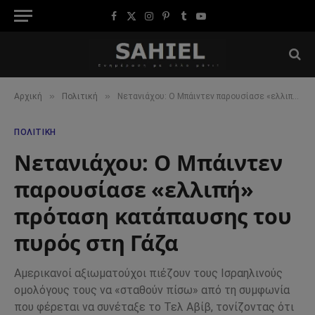
Facebook
X
Instagram
Pinterest
Tumblr
YouTube
(Twitter)
»
»
Αρχική
Πολιτική
Νετανιάχου: Ο Μπάιντεν παρουσίασε «ελλιπή» πρόταση κατάπαυσης του πυρός στη Γάζα
ΠΟΛΙΤΙΚΉ
Νετανιάχου: Ο Μπάιντεν
παρουσίασε «ελλιπή»
πρόταση κατάπαυσης του
πυρός στη Γάζα
Αμερικανοί αξιωματούχοι πιέζουν τους Ισραηλινούς
ομολόγους τους να «σταθούν πίσω» από τη συμφωνία
που φέρεται να συνέταξε το Τελ Αβίβ, τονίζοντας ότι