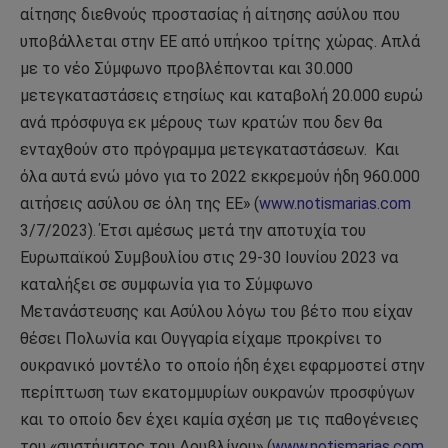
αίτησης διεθνούς προστασίας ή αίτησης ασύλου που
υποβάλλεται στην ΕΕ από υπήκοο τρίτης χώρας. Απλά
με το νέο Σύμφωνο προβλέπονται και 30.000
μετεγκαταστάσεις ετησίως και καταβολή 20.000 ευρώ
ανά πρόσφυγα εκ μέρους των κρατών που δεν θα
ενταχθούν στο πρόγραμμα μετεγκαταστάσεων. Και
όλα αυτά ενώ μόνο για το 2022 εκκρεμούν ήδη 960.000
αιτήσεις ασύλου σε όλη της ΕΕ» (
www.notismarias.com
3/7/2023). Έτσι αμέσως μετά την αποτυχία του
Ευρωπαϊκού Συμβουλίου στις 29-30 Ιουνίου 2023 να
καταλήξει σε συμφωνία για το Σύμφωνο
Μετανάστευσης και Ασύλου λόγω του βέτο που είχαν
θέσει Πολωνία και Ουγγαρία είχαμε προκρίνει το
ουκρανικό μοντέλο το οποίο ήδη έχει εφαρμοστεί στην
περίπτωση των εκατομμυρίων ουκρανών προσφύγων
και το οποίο δεν έχει καμία σχέση με τις παθογένειες
του «συστήματος του Δουβλίνου» (
www.notismarias.com