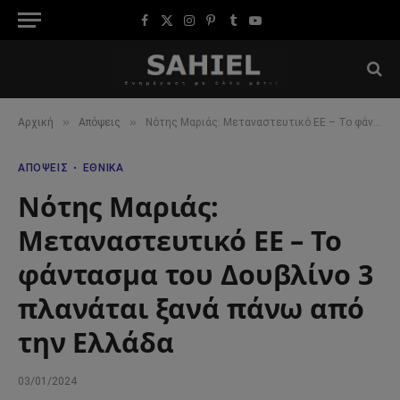
Facebook
X
Instagram
Pinterest
Tumblr
YouTube
(Twitter)
»
»
Αρχική
Απόψεις
Νότης Μαριάς: Μεταναστευτικό ΕΕ – Το φάντασμα του Δουβλίνο 3 πλανάται ξανά πάνω από την Ελλάδα
ΑΠΌΨΕΙΣ
ΕΘΝΙΚΆ
Νότης Μαριάς:
Μεταναστευτικό ΕΕ – Το
φάντασμα του Δουβλίνο 3
πλανάται ξανά πάνω από
την Ελλάδα
03/01/2024