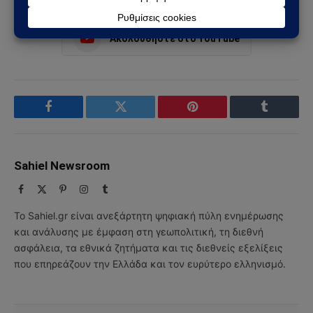
Ακολουθήστε στο Instagram
Ακολουθήστε στο YouTube
Facebook
Twitter
Pinterest
Tumblr
Sahiel Newsroom
Facebook
X
Pinterest
Instagram
Tumblr
(Twitter)
Το Sahiel.gr είναι ανεξάρτητη ψηφιακή πύλη ενημέρωσης
και ανάλυσης με έμφαση στη γεωπολιτική, τη διεθνή
ασφάλεια, τα εθνικά ζητήματα και τις διεθνείς εξελίξεις
που επηρεάζουν την Ελλάδα και τον ευρύτερο ελληνισμό.