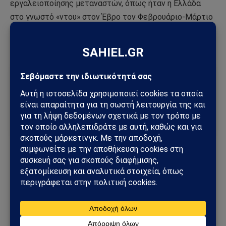
εργαλειοποίησης μεταναστών, όπως ήταν η Ελλάδα
στο γνωστό «ντου» στον Έβρο τον Φεβρουάριο-Μάρτιο
2020.
Ακολούθησε το Sahiel στο Google News
Πρόσθεσε το Sahiel ως προτιμώμενη πηγή για να λαμβάνεις
πρώτος τις σημαντικότερες ειδήσεις και αναλύσεις.
Add as a preferred source
Δουβλίνο 3
Ελλάδα
Μεταναστευτικό
Νότης Μαριάς