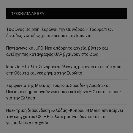
ΠΡΟΣΦΑΤΑ ΑΡΘΡΑ
Τυφώνας Dolphin: Σαρώνει την Οκινάουα – Τραυματίες,
δεκάδες χιλιάδες χωρίς ρεύμα στην Ιαπωνία
Πεντάγωνο και UFO: Νέα απόρρητα αρχεία, βίντεο και
ανεξήγητες καταγραφές UAP βγαίνουν στο φως
Ισπανία – Ιταλία: Συνοριακοί έλεγχοι, μεταναστευτική κρίση
στη Θέουτα και νέο ρήγμα στην Ευρώπη
Συμφωνία της Μέκκας: Τουρκία, Σαουδική Αραβία και
Πακιστάν δημιουργούν νέο αμυντικό άξονα – Οι επιπτώσεις
για την Ελλάδα
Ηλεκτρική διασύνδεση Ελλάδας–Κύπρου: Η Meridiam παίρνει
τον έλεγχο του GSI – Η Γαλλία μπαίνει δυναμικά στο
γεωπολιτικό παιχνίδι