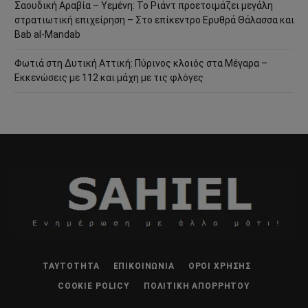
Σαουδική Αραβία – Υεμένη: Το Ριάντ προετοιμάζει μεγάλη
στρατιωτική επιχείρηση – Στο επίκεντρο Ερυθρά Θάλασσα και
Bab al-Mandab
Φωτιά στη Δυτική Αττική: Πύρινος κλοιός στα Μέγαρα –
Εκκενώσεις με 112 και μάχη με τις φλόγες
ΤΑΥΤΌΤΗΤΑ
ΕΠΙΚΟΙΝΩΝΊΑ
ΌΡΟΙ ΧΡΉΣΗΣ
COOKIE POLICY
ΠΟΛΙΤΙΚΉ ΑΠΟΡΡΉΤΟΥ