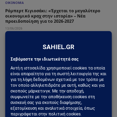
ΟΙΚΟΝΟΜΊΑ
Ρόμπερτ Κιγιοσάκι: «Έρχεται το μεγαλύτερο
οικονομικό κραχ στην ιστορία» – Νέα
προειδοποίηση για το 2026-2027
13/06/2026
ΚΌΣΜΟΣ
Ιράν: Μπλακ άουτ στις τραπεζικές κάρτες