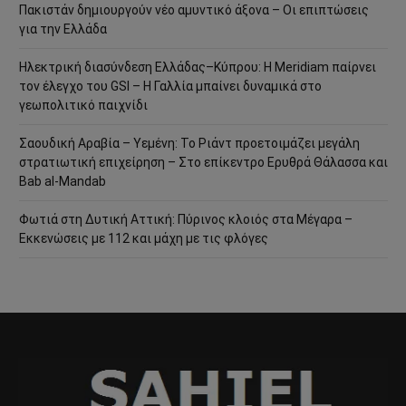
Πακιστάν δημιουργούν νέο αμυντικό άξονα – Οι επιπτώσεις
για την Ελλάδα
Ηλεκτρική διασύνδεση Ελλάδας–Κύπρου: Η Meridiam παίρνει
τον έλεγχο του GSI – Η Γαλλία μπαίνει δυναμικά στο
γεωπολιτικό παιχνίδι
Σαουδική Αραβία – Υεμένη: Το Ριάντ προετοιμάζει μεγάλη
στρατιωτική επιχείρηση – Στο επίκεντρο Ερυθρά Θάλασσα και
Bab al-Mandab
Φωτιά στη Δυτική Αττική: Πύρινος κλοιός στα Μέγαρα –
Εκκενώσεις με 112 και μάχη με τις φλόγες