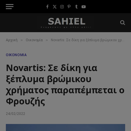
Facebook
X
Instagram
Pinterest
Tumblr
YouTube
(Twitter)
»
»
Αρχική
Οικονομία
Novartis: Σε δίκη για ξέπλυμα βρώμικου χρήματος παραπέμπεται ο Φρουζής
ΟΙΚΟΝΟΜΊΑ
Novartis: Σε δίκη για
ξέπλυμα βρώμικου
χρήματος παραπέμπεται ο
Φρουζής
24/02/2022