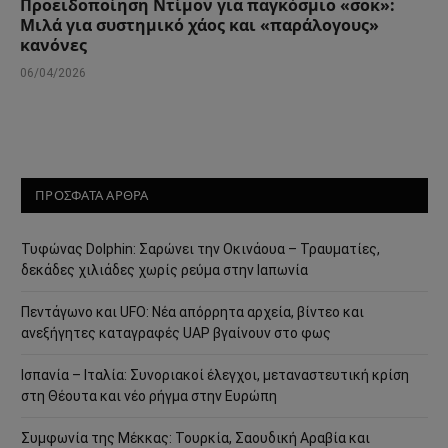
Προειδοποίηση Ντίμον για παγκόσμιο «σοκ»:
Μιλά για συστημικό χάος και «παράλογους»
κανόνες
06/04/2026
ΠΡΟΣΦΑΤΑ ΑΡΘΡΑ
Τυφώνας Dolphin: Σαρώνει την Οκινάουα – Τραυματίες,
δεκάδες χιλιάδες χωρίς ρεύμα στην Ιαπωνία
Πεντάγωνο και UFO: Νέα απόρρητα αρχεία, βίντεο και
ανεξήγητες καταγραφές UAP βγαίνουν στο φως
Ισπανία – Ιταλία: Συνοριακοί έλεγχοι, μεταναστευτική κρίση
στη Θέουτα και νέο ρήγμα στην Ευρώπη
Συμφωνία της Μέκκας: Τουρκία, Σαουδική Αραβία και