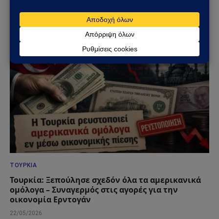
προκαλεί ανησυχία – Εκατομμύρια συναλλαγές
επηρεάστηκαν σε όλη τη χώρα
13/06/2026
ΤΟΥΡΚΊΑ
Τουρκία: Ξεπούλησε σχεδόν όλα τα αμερικανικά
ομόλογα – Συναγερμός στις αγορές για την
οικονομία Ερντογάν
22/05/2026