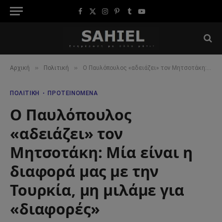
Facebook
X
Instagram
Pinterest
Tumblr
YouTube
(Twitter)
»
»
Αρχική
Πολιτική
O Παυλόπουλος «αδειάζει» τον Μητσοτάκη: Μία είναι η διαφορά μας με την Τουρκία, μη μιλάμε για «διαφορές»
ΠΟΛΙΤΙΚΉ
ΠΡΟΤΕΙΝΌΜΕΝΑ
O Παυλόπουλος
«αδειάζει» τον
Μητσοτάκη: Μία είναι η
διαφορά μας με την
Τουρκία, μη μιλάμε για
«διαφορές»