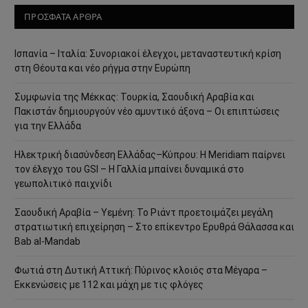
ΠΡΟΣΦΑΤΑ ΑΡΘΡΑ
Ισπανία – Ιταλία: Συνοριακοί έλεγχοι, μεταναστευτική κρίση
στη Θέουτα και νέο ρήγμα στην Ευρώπη
Συμφωνία της Μέκκας: Τουρκία, Σαουδική Αραβία και
Πακιστάν δημιουργούν νέο αμυντικό άξονα – Οι επιπτώσεις
για την Ελλάδα
Ηλεκτρική διασύνδεση Ελλάδας–Κύπρου: Η Meridiam παίρνει
τον έλεγχο του GSI – Η Γαλλία μπαίνει δυναμικά στο
γεωπολιτικό παιχνίδι
Σαουδική Αραβία – Υεμένη: Το Ριάντ προετοιμάζει μεγάλη
στρατιωτική επιχείρηση – Στο επίκεντρο Ερυθρά Θάλασσα και
Bab al-Mandab
Φωτιά στη Δυτική Αττική: Πύρινος κλοιός στα Μέγαρα –
Εκκενώσεις με 112 και μάχη με τις φλόγες