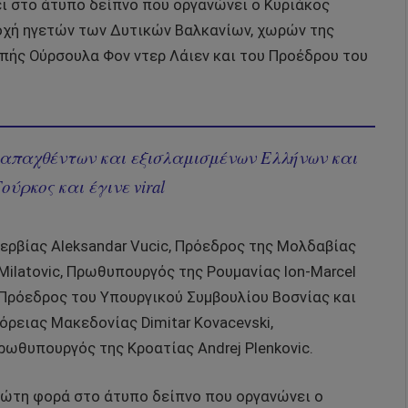
ει στο άτυπο δείπνο που οργανώνει ο Κυριάκος
χή ηγετών των Δυτικών Βαλκανίων, χωρών της
πής Ούρσουλα Φον ντερ Λάιεν και του Προέδρου του
 απαχθέντων και εξισλαμισμένων Ελλήνων και
ύρκος και έγινε viral
ερβίας Aleksandar Vucic, Πρόεδρος της Μολδαβίας
ilatovic, Πρωθυπουργός της Ρουμανίας Ion-Marcel
, Πρόεδρος του Υπουργικού Συμβουλίου Βοσνίας και
όρειας Μακεδονίας Dimitar Kovacevski,
ρωθυπουργός της Κροατίας Andrej Plenkovic.
ρώτη φορά στο άτυπο δείπνο που οργανώνει ο