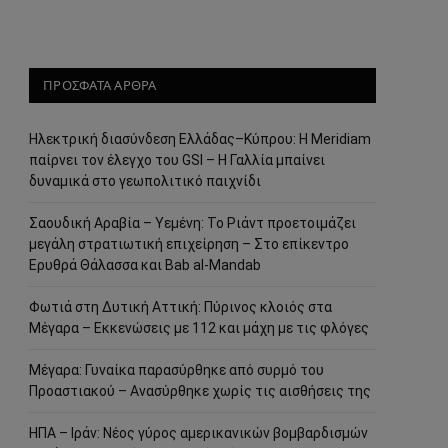
ΠΡΟΣΦΑΤΑ ΑΡΘΡΑ
Ηλεκτρική διασύνδεση Ελλάδας–Κύπρου: Η Meridiam
παίρνει τον έλεγχο του GSI – Η Γαλλία μπαίνει
δυναμικά στο γεωπολιτικό παιχνίδι
Σαουδική Αραβία – Υεμένη: Το Ριάντ προετοιμάζει
μεγάλη στρατιωτική επιχείρηση – Στο επίκεντρο
Ερυθρά Θάλασσα και Bab al-Mandab
Φωτιά στη Δυτική Αττική: Πύρινος κλοιός στα
Μέγαρα – Εκκενώσεις με 112 και μάχη με τις φλόγες
Μέγαρα: Γυναίκα παρασύρθηκε από συρμό του
Προαστιακού – Ανασύρθηκε χωρίς τις αισθήσεις της
ΗΠΑ – Ιράν: Νέος γύρος αμερικανικών βομβαρδισμών