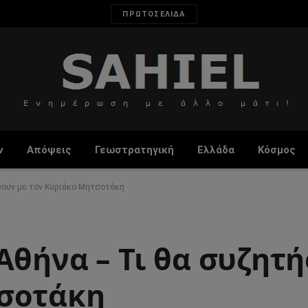
ΠΡΩΤΟΣΕΛΙΔΑ
ν
Απόψεις
Γεωστρατηγική
Ελλάδα
Κόσμος
σουν με τον Κυριάκο Μητσοτάκη
Αθήνα – Τι θα συζητ
τσοτάκη