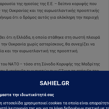
ρουσία της ηγεσίας της Ε.Ε. – δείπνο κορυφής που
 της Ουκρανίας και της ευρωατλαντικής προοπτικής
ήνυμα ότι ο δρόμος αυτός για ολόκληρη την περιοχή
ει ότι η Ελλάδα, η οποία στάθηκε στη σωστή πλευρά
 την Ουκρανία χωρίς αστερίσκους, θα συνεχίζει να
ία και την ευρωατλαντική της προοπτική.
 του ΝΑΤΟ – τόσο στη Σύνοδο Κορυφής της Μαδρίτης
ην Διακήρυξη των ηγετών των G7 για τη στήριξη της
ποφάσεις της Συμμαχίας και επαναβεβαιώνεται η
 και οικονομικά για την ανοικοδόμησή της – τόσο
κι στην Αθήνα που οργανώθηκε υπό συνθήκες