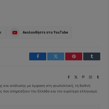
m
Ακολουθήστε στο YouTube
Facebook
Twitter
Pinterest
Tumblr
Facebook
X
Pinterest
Instagram
Tumbl
(Twitter)
ης και ανάλυσης με έμφαση στη γεωπολιτική, τη διεθνή
εις που επηρεάζουν την Ελλάδα και τον ευρύτερο ελληνισμό.