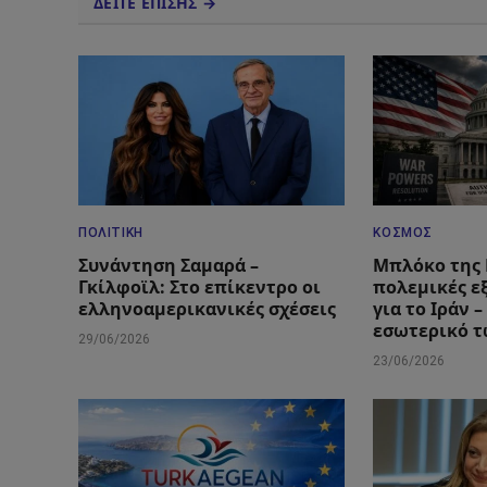
ΔΕΙΤΕ ΕΠΙΣΗΣ →
ΠΟΛΙΤΙΚΉ
ΚΌΣΜΟΣ
Συνάντηση Σαμαρά –
Μπλόκο της 
Γκίλφοϊλ: Στο επίκεντρο οι
πολεμικές ε
ελληνοαμερικανικές σχέσεις
για το Ιράν 
εσωτερικό 
29/06/2026
23/06/2026