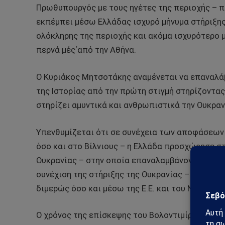
Πρωθυπουργός με τους ηγέτες της περιοχής – πα
εκπέμπει μέσω Ελλάδας ισχυρό μήνυμα στήριξης
ολόκληρης της περιοχής και ακόμα ισχυρότερο μ
περνά μές΄από την Αθήνα.
Ο Κυριάκος Μητσοτάκης αναμένεται να επαναλάβ
της Ιστορίας από την πρώτη στιγμή στηρίζοντας
στηρίζει αμυντικά και ανθρωπιστικά την Ουκραν
Υπενθυμίζεται ότι σε συνέχεια των αποφάσεων
όσο και στο Βίλνιους – η Ελλάδα προσχώρησε στ
Ουκρανίας – στην οποία επαναλαμβάνονται οι α
συνέχιση της στήριξης της Ουκρανίας – αμυντικά
διμερώς όσο και μέσω της Ε.Ε. και του ΝΑΤΟ.
Ο χρόνος της επίσκεψης του Βολοντιμίρ Ζελένσ