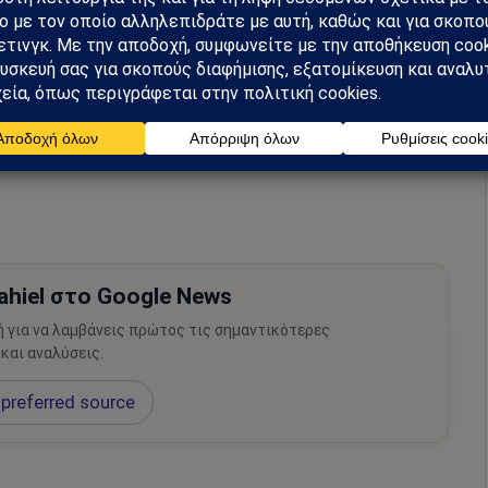
της έλευσης των ηγετών της περιοχής κατόπιν
ς και αναδεικνύει τον κομβικό ρόλο της Ελλάδας
ή τόσο των Βαλκανίων όσο και της Ανατολικής
ς Μολδαβίας), καθώς η Αθήνα γίνεται η γέφυρα
 της περιοχής από τα Βαλκάνια μέχρι την Ουκρανία.
hiel στο Google News
ή για να λαμβάνεις πρώτος τις σημαντικότερες
 και αναλύσεις.
preferred source