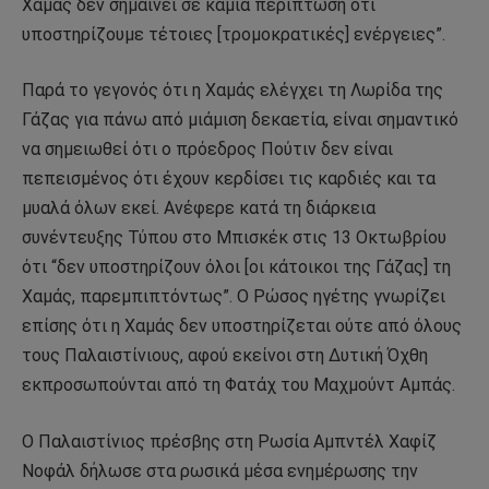
Χαμάς δεν σημαίνει σε καμία περίπτωση ότι
υποστηρίζουμε τέτοιες [τρομοκρατικές] ενέργειες”.
Παρά το γεγονός ότι η Χαμάς ελέγχει τη Λωρίδα της
Γάζας για πάνω από μιάμιση δεκαετία, είναι σημαντικό
να σημειωθεί ότι ο πρόεδρος Πούτιν δεν είναι
πεπεισμένος ότι έχουν κερδίσει τις καρδιές και τα
μυαλά όλων εκεί. Ανέφερε κατά τη διάρκεια
συνέντευξης Τύπου στο Μπισκέκ στις 13 Οκτωβρίου
ότι “δεν υποστηρίζουν όλοι [οι κάτοικοι της Γάζας] τη
Χαμάς, παρεμπιπτόντως”. Ο Ρώσος ηγέτης γνωρίζει
επίσης ότι η Χαμάς δεν υποστηρίζεται ούτε από όλους
τους Παλαιστίνιους, αφού εκείνοι στη Δυτική Όχθη
εκπροσωπούνται από τη Φατάχ του Μαχμούντ Αμπάς.
Ο Παλαιστίνιος πρέσβης στη Ρωσία Αμπντέλ Χαφίζ
Νοφάλ δήλωσε στα ρωσικά μέσα ενημέρωσης την