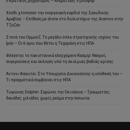
ο κρατικός μηχανισμός – Άνεμοι έως 9 μποφόρ
Χούθι χτύπησαν την ενεργειακή καρδιά της Σαουδικής
Αραβίας – Επίθεση με drone στο διυλιστήριο της Aramco στην
Τζαζάν
Στενά του Ορμούζ: Το μεγάλο όπλο στρατηγικής ισχύος του
Ιράν – Οι 6 όροι που θέτει η Τεχεράνη στις ΗΠΑ
Φλέγεται το πακιστανικά ελεγχόμενο Κασμίρ: Νεκροί,
συγκρούσεις και εκλογές υπό τη σκιά μιας βαθιάς κρίσης
Άντονι Φάουτσι: Στο Υπουργείο Δικαιοσύνης η υπόθεσή του –
Τι πραγματικά συμβαίνει στις ΗΠΑ
Τυφώνας Dolphin: Σαρώνει την Οκινάουα – Τραυματίες,
δεκάδες χιλιάδες χωρίς ρεύμα στην Ιαπωνία