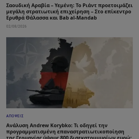
Σαουδική Αραβία – Υεμένη: Το Ριάντ προετοιμάζει
μεγάλη στρατιωτική επιχείρηση – Στο επίκεντρο
Ερυθρά Θάλασσα και Bab al-Mandab
02/08/2026
ΑΠΌΨΕΙΣ
Ανάλυση Andrew Korybko: Τι οδηγεί την
προγραμματισμένη επαναστρατιωτικοποίηση
της Γερμανίας ύψους 800 δισεκατομμυρίων ευρώ;