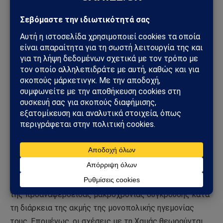
τρομοκρατικές πράξεις, μεταξύ άλλων εναντίον
περισσότερων από δώδεκα Ρώσων (διπλών) πολιτών.
Προτεραιότητα του Κρεμλίνου είναι να παρουσιαστεί
ως ένας πραγματικά ουδέτερος παράγοντας σε αυτόν
τον τελευταίο πόλεμο, προκειμένου να αναζωογονήσει
την αδιέξοδη ειρηνευτική διαδικασία με σκοπό την
ιδανική διαμεσολάβηση για την επίλυση της
μακροχρόνιας ισραηλινο-παλαιστινιακής σύγκρουσης.
Αυτός ο ευγενής στόχος προϋποθέτει τη διατήρηση
ρεαλιστικών δεσμών με όλα τα μέρη, διαφορετικά δεν
υπάρχει καμία πιθανότητα να σπάσει το μονοπώλιο
των ΗΠΑ στην ειρηνευτική διαδικασία, τις οποίες η
Μόσχα θεωρεί υπεύθυνες για την αποτυχία επίλυσης
της προαναφερθείσας μακροχρόνιας σύγκρουσης κατά
τη διάρκεια της ακμής της μονοπολικής ηγεμονίας
τους. Επομένως, οι σχέσεις με τη Χαμάς θεωρούνται