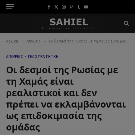
Facebook
X
Instagram
Pinterest
Tumblr
YouTube
(Twitter)
»
»
Αρχική
Απόψεις
Οι δεσμοί της Ρωσίας με τη Χαμάς είναι ρεαλιστικοί και δεν πρέπει να εκλαμβάνονται ως επιδοκιμασία της ομάδας
ΑΠΌΨΕΙΣ
ΓΕΩΣΤΡΑΤΗΓΙΚΉ
Οι δεσμοί της Ρωσίας με
τη Χαμάς είναι
ρεαλιστικοί και δεν
πρέπει να εκλαμβάνονται
ως επιδοκιμασία της
ομάδας