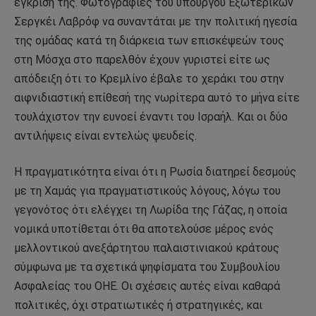
έγκρισή της. Φωτογραφίες του υπουργού Εξωτερικών
Σεργκέι Λαβρόφ να συναντάται με την πολιτική ηγεσία
της ομάδας κατά τη διάρκεια των επισκέψεών τους
στη Μόσχα στο παρελθόν έχουν γυριστεί είτε ως
απόδειξη ότι το Κρεμλίνο έβαλε το χεράκι του στην
αιφνιδιαστική επίθεσή της νωρίτερα αυτό το μήνα είτε
τουλάχιστον την ευνοεί έναντι του Ισραήλ. Και οι δύο
αντιλήψεις είναι εντελώς ψευδείς.
Η πραγματικότητα είναι ότι η Ρωσία διατηρεί δεσμούς
με τη Χαμάς για πραγματιστικούς λόγους, λόγω του
γεγονότος ότι ελέγχει τη Λωρίδα της Γάζας, η οποία
νομικά υποτίθεται ότι θα αποτελούσε μέρος ενός
μελλοντικού ανεξάρτητου παλαιστινιακού κράτους
σύμφωνα με τα σχετικά ψηφίσματα του Συμβουλίου
Ασφαλείας του ΟΗΕ. Οι σχέσεις αυτές είναι καθαρά
πολιτικές, όχι στρατιωτικές ή στρατηγικές, και