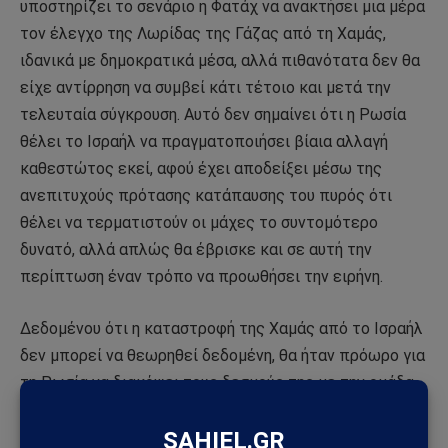
υποστηρίζει το σενάριο η Φατάχ να ανακτήσει μια μέρα
τον έλεγχο της Λωρίδας της Γάζας από τη Χαμάς,
ιδανικά με δημοκρατικά μέσα, αλλά πιθανότατα δεν θα
είχε αντίρρηση να συμβεί κάτι τέτοιο και μετά την
τελευταία σύγκρουση. Αυτό δεν σημαίνει ότι η Ρωσία
θέλει το Ισραήλ να πραγματοποιήσει βίαια αλλαγή
καθεστώτος εκεί, αφού έχει αποδείξει μέσω της
ανεπιτυχούς πρότασης κατάπαυσης του πυρός ότι
θέλει να τερματιστούν οι μάχες το συντομότερο
δυνατό, αλλά απλώς θα έβρισκε και σε αυτή την
περίπτωση έναν τρόπο να προωθήσει την ειρήνη.
Δεδομένου ότι η καταστροφή της Χαμάς από το Ισραήλ
δεν μπορεί να θεωρηθεί δεδομένη, θα ήταν πρόωρο για
τη Ρωσία να διακόψει τους δεσμούς της με την ομάδα
αυτή χαρακτηρίζοντάς την ως τρομοκρατική, παρά το
γεγονός ότι έχει προβεί σε αδιαμφισβήτητες