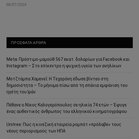
08/07/2026
ΠΡΟΣΦΑΤΑ ΑΡΘΡΑ
Meta: Πρόστιμο-μαμούθ 567 εκατ. δολαρίων για Facebook και
Instagram – Στο επίκεντρο η ψυχική υγεία των ανηλίκων
Μοτζτάμπα Χαμενεΐ: Η Τεχεράνη έδωσε βίντεο στη
δημοσιότητα – Το μήνυμα πίσω από τη σπάνια εμφάνιση του
ηγέτη του Ιράν
Πέθανε ο Νίκος Καλογερόπουλος σε ηλικία 74 ετών – Έφυγε
ένας αυθεντικός άνθρωπος του ελληνικού κινηματογράφου
Unitree: Πώς η κινεζική εταιρεία ρομπότ «πρόλαβε» τους
νέους περιορισμούς των ΗΠΑ