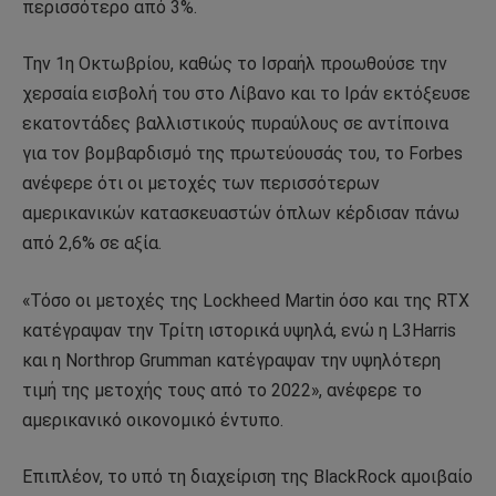
περισσότερο από 3%.
Την 1η Οκτωβρίου, καθώς το Ισραήλ προωθούσε την
χερσαία εισβολή του στο Λίβανο και το Ιράν εκτόξευσε
εκατοντάδες βαλλιστικούς πυραύλους σε αντίποινα
για τον βομβαρδισμό της πρωτεύουσάς του, το Forbes
ανέφερε ότι οι μετοχές των περισσότερων
αμερικανικών κατασκευαστών όπλων κέρδισαν πάνω
από 2,6% σε αξία.
«Τόσο οι μετοχές της Lockheed Martin όσο και της RTX
κατέγραψαν την Τρίτη ιστορικά υψηλά, ενώ η L3Harris
και η Northrop Grumman κατέγραψαν την υψηλότερη
τιμή της μετοχής τους από το 2022», ανέφερε το
αμερικανικό οικονομικό έντυπο.
Επιπλέον, το υπό τη διαχείριση της BlackRock αμοιβαίο