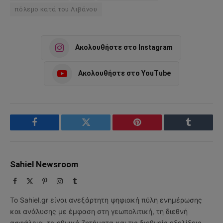
πόλεμο κατά του Λιβάνου
Ακολουθήστε στο Instagram
Ακολουθήστε στο YouTube
Facebook
Twitter
Pinterest
Tumblr
Sahiel Newsroom
Facebook
X
Pinterest
Instagram
Tumblr
(Twitter)
Το Sahiel.gr είναι ανεξάρτητη ψηφιακή πύλη ενημέρωσης
και ανάλυσης με έμφαση στη γεωπολιτική, τη διεθνή
ασφάλεια, τα εθνικά ζητήματα και τις διεθνείς εξελίξεις