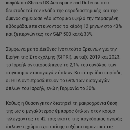
κεφάλαιο iShares US Aerospace and Defense που
δεικτοδοτεί τον κλάδο της αεροδιαστημικής και της
άμυνας σημείωσε νέο ιστορικό υψηλό την περασμένη
εβδομάδα, επεκτείνοντας τα κέρδη 12 μηνών στο 43%
και ξεπερνώντας τον S&P 500 κατά 33%.
Σύμφωνα με το Διεθνές Ινστιτούτο Ερευνών για την
Ειρήνη της Στοκχόλμης (SIPRI), μεταξύ 2019 και 2023,
το Ισραήλ αντιπροσώπευε το 2,1% του συνόλου των
παγκόσμιων εισαγωγών όπλων. Κατά την ίδια περίοδο,
οι ΗΠΑ αντιπροσώπευαν το 69% των εισαγωγών
όπλων του Ισραήλ, ενώ η Γερμανία το 30%.
Καθώς η Ουάσινγκτον διατηρεί τη μακροχρόνια θέση
της ως ο μεγαλύτερος έμπορος όπλων στον κόσμο
-ελέγχοντας το 42 τοις εκατό της παγκόσμιας αγοράς
όπλων- η χώρα έχει επίσης αυξήσει σημαντικά τις