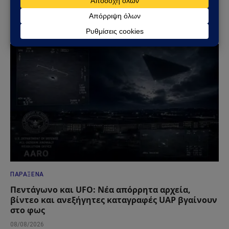
Σαουδικής Αραβίας – Επίθεση με drone στο
διυλιστήριο της Aramco στην Τζαζάν
09/08/2026
ΠΑΡΆΞΕΝΑ
Πεντάγωνο και UFO: Νέα απόρρητα αρχεία,
βίντεο και ανεξήγητες καταγραφές UAP βγαίνουν
στο φως
08/08/2026