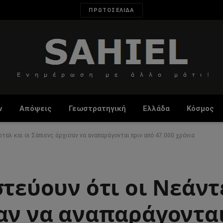
ΠΡΩΤΟΣΕΛΙΔΑ
ν
Απόψεις
Γεωστρατηγική
Ελλάδα
Κόσμος
ταλ και οι Σάπιενς άρχισαν να αναπαράγονται πριν από 47.000 χρόνια
στεύουν ότι οι Νεάντ
σαν να αναπαράγοντα