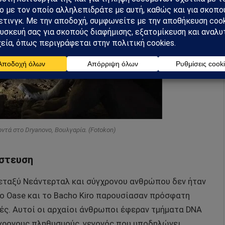
ντά στο Dryanovo, Βουλγαρία. (Fotokon)
άστευση
μεταξύ Νεάντερταλ και σύγχρονου ανθρώπου δεν ήταν
το Oase και το Bacho Kiro παρουσίασαν πρόσφατη
ές. Αυτοί οι αρχαίοι άνθρωποι έφεραν τμήματα DNA
χρονους πληθυσμούς, γεγονός που υποδηλώνει