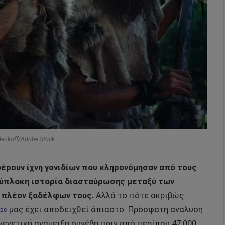
denkoff/Adobe Stock
έρουν ίχνη γονιδίων που κληρονόμησαν από τους
λύπλοκη ιστορία διασταύρωσης μεταξύ των
 πλέον ξαδέλφων τους.
Αλλά το πότε ακριβώς
α»
μας έχει αποδειχθεί άπιαστο. Πρόσφατη ανάλυση
ενετική ανάμειξη συνέβη πριν από περίπου 47.000