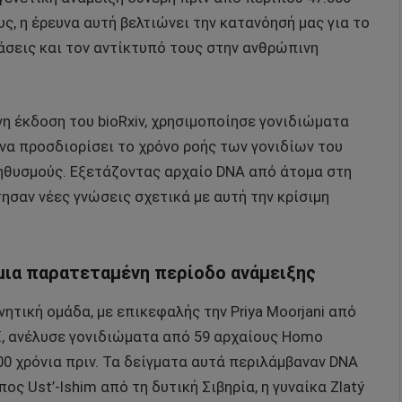
ς, η έρευνα αυτή βελτιώνει την κατανόησή μας για το
άσεις και τον αντίκτυπό τους στην ανθρώπινη
η έκδοση του bioRxiv, χρησιμοποίησε γονιδιώματα
να προσδιορίσει το χρόνο ροής των γονιδίων του
θυσμούς. Εξετάζοντας αρχαίο DNA από άτομα στη
ησαν νέες γνώσεις σχετικά με αυτή την κρίσιμη
μια παρατεταμένη περίοδο ανάμειξης
ητική ομάδα, με επικεφαλής την Priya Moorjani από
ϊ, ανέλυσε γονιδιώματα από 59 αρχαίους Homo
00 χρόνια πριν. Τα δείγματα αυτά περιλάμβαναν DNA
 Ust’-Ishim από τη δυτική Σιβηρία, η γυναίκα Zlatý