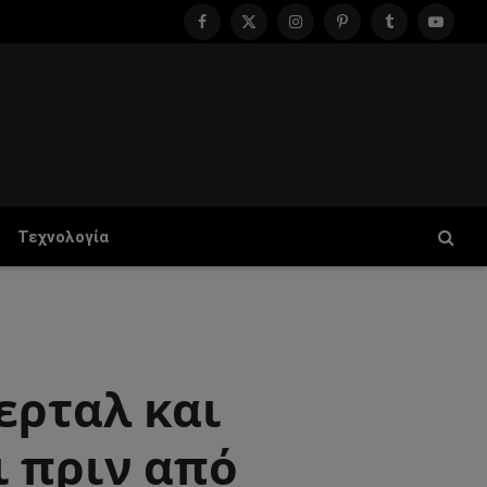
Facebook
X
Instagram
Pinterest
Tumblr
YouTu
(Twitter)
Τεχνολογία
ερταλ και
ι πριν από