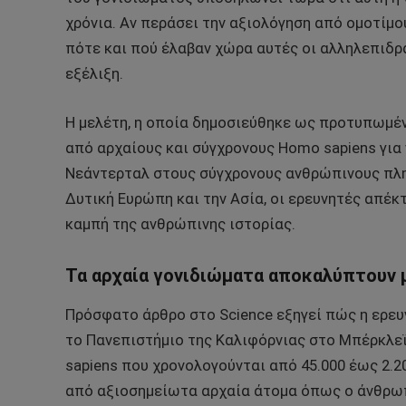
χρόνια. Αν περάσει την αξιολόγηση από ομοτίμου
πότε και πού έλαβαν χώρα αυτές οι αλληλεπιδρ
εξέλιξη.
Η μελέτη, η οποία δημοσιεύθηκε ως προτυπωμέν
από αρχαίους και σύγχρονους Homo sapiens για 
Νεάντερταλ στους σύγχρονους ανθρώπινους πλη
Δυτική Ευρώπη και την Ασία, οι ερευνητές απέκτ
καμπή της ανθρώπινης ιστορίας.
Τα αρχαία γονιδιώματα αποκαλύπτουν 
Πρόσφατο άρθρο στο Science εξηγεί πώς η ερευν
το Πανεπιστήμιο της Καλιφόρνιας στο Μπέρκλε
sapiens που χρονολογούνται από 45.000 έως 2.2
από αξιοσημείωτα αρχαία άτομα όπως ο άνθρωπος