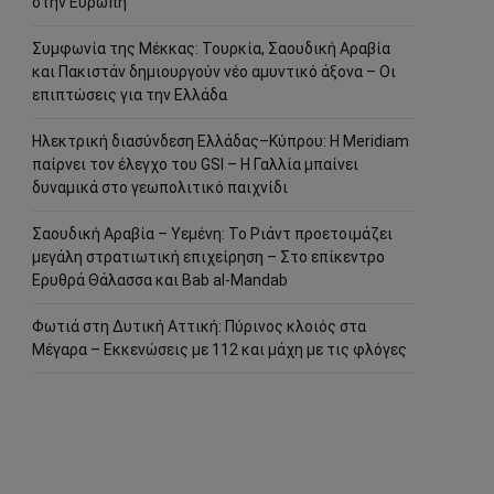
στην Ευρώπη
Συμφωνία της Μέκκας: Τουρκία, Σαουδική Αραβία
και Πακιστάν δημιουργούν νέο αμυντικό άξονα – Οι
επιπτώσεις για την Ελλάδα
Ηλεκτρική διασύνδεση Ελλάδας–Κύπρου: Η Meridiam
παίρνει τον έλεγχο του GSI – Η Γαλλία μπαίνει
δυναμικά στο γεωπολιτικό παιχνίδι
Σαουδική Αραβία – Υεμένη: Το Ριάντ προετοιμάζει
μεγάλη στρατιωτική επιχείρηση – Στο επίκεντρο
Ερυθρά Θάλασσα και Bab al-Mandab
Φωτιά στη Δυτική Αττική: Πύρινος κλοιός στα
Μέγαρα – Εκκενώσεις με 112 και μάχη με τις φλόγες