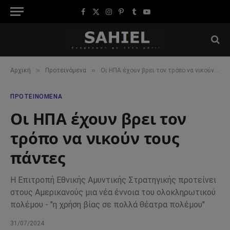
Facebook
X
Instagram
Pinterest
Tumblr
YouTube
(Twitter)
»
»
Αρχική
Προτεινόμενα
Οι ΗΠΑ έχουν βρει τον τρόπο να νικούν τους πάντες
ΠΡΟΤΕΙΝΌΜΕΝΑ
Οι ΗΠΑ έχουν βρει τον
τρόπο να νικούν τους
πάντες
Η Επιτροπή Εθνικής Αμυντικής Στρατηγικής προτείνει
στους Αμερικανούς μια νέα έννοια του ολοκληρωτικού
πολέμου - "η χρήση βίας σε πολλά θέατρα πολέμου"
31/07/2024