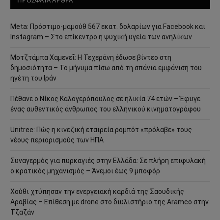
Meta: Πρόστιμο-μαμούθ 567 εκατ. δολαρίων για Facebook και
Instagram – Στο επίκεντρο η ψυχική υγεία των ανηλίκων
Μοτζτάμπα Χαμενεΐ: Η Τεχεράνη έδωσε βίντεο στη
δημοσιότητα – Το μήνυμα πίσω από τη σπάνια εμφάνιση του
ηγέτη του Ιράν
Πέθανε ο Νίκος Καλογερόπουλος σε ηλικία 74 ετών – Έφυγε
ένας αυθεντικός άνθρωπος του ελληνικού κινηματογράφου
Unitree: Πώς η κινεζική εταιρεία ρομπότ «πρόλαβε» τους
νέους περιορισμούς των ΗΠΑ
Συναγερμός για πυρκαγιές στην Ελλάδα: Σε πλήρη επιφυλακή
ο κρατικός μηχανισμός – Άνεμοι έως 9 μποφόρ
Χούθι χτύπησαν την ενεργειακή καρδιά της Σαουδικής
Αραβίας – Επίθεση με drone στο διυλιστήριο της Aramco στην
Τζαζάν