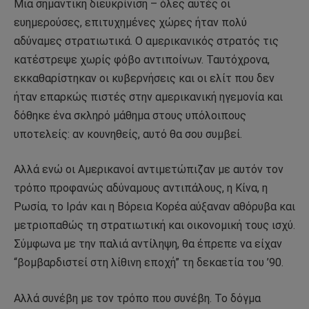
Μια σημαντική διευκρίνιση – όλες αυτές οι
ευημερούσες, επιτυχημένες χώρες ήταν πολύ
αδύναμες στρατιωτικά. Ο αμερικανικός στρατός τις
κατέστρεψε χωρίς φόβο αντιποίνων. Ταυτόχρονα,
εκκαθαρίστηκαν οι κυβερνήσεις και οι ελίτ που δεν
ήταν επαρκώς πιστές στην αμερικανική ηγεμονία και
δόθηκε ένα σκληρό μάθημα στους υπόλοιπους
υποτελείς: αν κουνηθείς, αυτό θα σου συμβεί.
Αλλά ενώ οι Αμερικανοί αντιμετώπιζαν με αυτόν τον
τρόπο προφανώς αδύναμους αντιπάλους, η Κίνα, η
Ρωσία, το Ιράν και η Βόρεια Κορέα αύξαναν αθόρυβα και
μετριοπαθώς τη στρατιωτική και οικονομική τους ισχύ.
Σύμφωνα με την παλιά αντίληψη, θα έπρεπε να είχαν
“βομβαρδιστεί στη λίθινη εποχή” τη δεκαετία του ’90.
Αλλά συνέβη με τον τρόπο που συνέβη. Το δόγμα