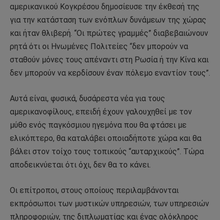
αμερικανικού Κογκρέσου δημοσίευσε την έκθεσή της
για την κατάσταση των ενόπλων δυνάμεων της χώρας
και ήταν θλιβερή. “Οι πρώτες γραμμές” διαβεβαιώνουν
ρητά ότι οι Ηνωμένες Πολιτείες “δεν μπορούν να
σταθούν μόνες τους απέναντι στη Ρωσία ή την Κίνα και
δεν μπορούν να κερδίσουν έναν πόλεμο εναντίον τους”.
Αυτά είναι, φυσικά, δυσάρεστα νέα για τους
αμερικανοφίλους, επειδή έχουν γαλουχηθεί με τον
μύθο ενός παγκόσμιου ηγεμόνα που θα φτάσει με
ελικόπτερο, θα καταλάβει οποιαδήποτε χώρα και θα
βάλει στον τοίχο τους τοπικούς “αυταρχικούς”. Τώρα
αποδεικνύεται ότι όχι, δεν θα το κάνει.
Οι επίτροποι, στους οποίους περιλαμβάνονται
εκπρόσωποι των μυστικών υπηρεσιών, των υπηρεσιών
πληροφοριών, της διπλωματίας και ένας ολόκληρος