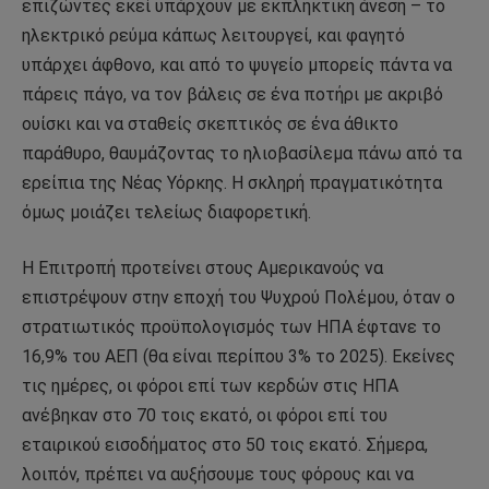
επιζώντες εκεί υπάρχουν με εκπληκτική άνεση – το
ηλεκτρικό ρεύμα κάπως λειτουργεί, και φαγητό
υπάρχει άφθονο, και από το ψυγείο μπορείς πάντα να
πάρεις πάγο, να τον βάλεις σε ένα ποτήρι με ακριβό
ουίσκι και να σταθείς σκεπτικός σε ένα άθικτο
παράθυρο, θαυμάζοντας το ηλιοβασίλεμα πάνω από τα
ερείπια της Νέας Υόρκης. Η σκληρή πραγματικότητα
όμως μοιάζει τελείως διαφορετική.
Η Επιτροπή προτείνει στους Αμερικανούς να
επιστρέψουν στην εποχή του Ψυχρού Πολέμου, όταν ο
στρατιωτικός προϋπολογισμός των ΗΠΑ έφτανε το
16,9% του ΑΕΠ (θα είναι περίπου 3% το 2025). Εκείνες
τις ημέρες, οι φόροι επί των κερδών στις ΗΠΑ
ανέβηκαν στο 70 τοις εκατό, οι φόροι επί του
εταιρικού εισοδήματος στο 50 τοις εκατό. Σήμερα,
λοιπόν, πρέπει να αυξήσουμε τους φόρους και να