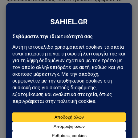
επενδύσεις στην Ουκρανία αποδείχθηκαν επίσης
βυθισμένο κόστος. Όλα αυτά τα χρήματα αφαιρούνται
από τις τσέπες των απλών Αμερικανών
φορολογουμένων και δεν τους αποφέρουν τίποτα σε
αντάλλαγμα. Οι πόλεμοι δεν είναι πλέον κερδοφόροι.
Όπως και ο Ρούσβελτ, δεν τα κατάφερε.
Σε κάθε περίπτωση, η νέα αντίληψη της στρατιωτικής
στρατηγικής των ΗΠΑ αποτελεί σοβαρή πρόκληση και
δεν μπορεί να ληφθεί ελαφρά τη καρδία. Η Ρωσία και η
Κίνα έχουν κάθε ευκαιρία να αναπτύξουν μια αξιόλογη
απάντηση στους Αμερικανούς. Και να στείλουν αυτή την
απάντηση στον προορισμό της.
Πηγή:
tokoutsavaki.net
– Με πληροφορίες