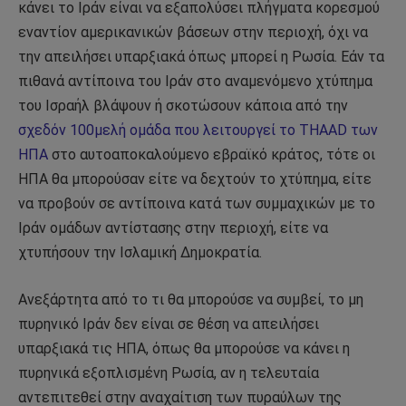
κάνει το Ιράν είναι να εξαπολύσει πλήγματα κορεσμού
εναντίον αμερικανικών βάσεων στην περιοχή, όχι να
την απειλήσει υπαρξιακά όπως μπορεί η Ρωσία. Εάν τα
πιθανά αντίποινα του Ιράν στο αναμενόμενο χτύπημα
του Ισραήλ βλάψουν ή σκοτώσουν κάποια από την
σχεδόν 100μελή ομάδα που λειτουργεί το THAAD των
ΗΠΑ
στο αυτοαποκαλούμενο εβραϊκό κράτος, τότε οι
ΗΠΑ θα μπορούσαν είτε να δεχτούν το χτύπημα, είτε
να προβούν σε αντίποινα κατά των συμμαχικών με το
Ιράν ομάδων αντίστασης στην περιοχή, είτε να
χτυπήσουν την Ισλαμική Δημοκρατία.
Ανεξάρτητα από το τι θα μπορούσε να συμβεί, το μη
πυρηνικό Ιράν δεν είναι σε θέση να απειλήσει
υπαρξιακά τις ΗΠΑ, όπως θα μπορούσε να κάνει η
πυρηνικά εξοπλισμένη Ρωσία, αν η τελευταία
αντεπιτεθεί στην αναχαίτιση των πυραύλων της