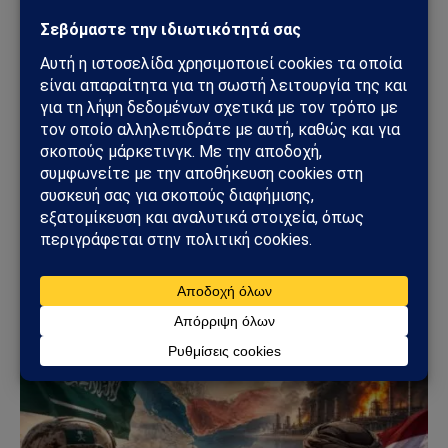
Facebook
Twitter
Pinterest
Tumblr
Sahiel Newsroom
Facebook
X
Pinterest
Instagram
Tumblr
(Twitter)
Το Sahiel.gr είναι ανεξάρτητη ψηφιακή πύλη ενημέρωσης
και ανάλυσης με έμφαση στη γεωπολιτική, τη διεθνή
ασφάλεια, τα εθνικά ζητήματα και τις διεθνείς εξελίξεις
που επηρεάζουν την Ελλάδα και τον ευρύτερο ελληνισμό.
ΔΕΙΤΕ ΕΠΙΣΗΣ →