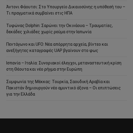
Άντονι Φάουτσι: Στο Υπουργείο Δικαιοσύνης η υπόθεσή του –
Τι πραγματικά συμβαίνει στις ΗΠΑ
Τυφώνας Dolphin: Σαρώνει την Οκινάουα – Τραυματίες,
δεκάδες χιλιάδες χωρίς ρεύμα στην Ιαπωνία
Πεντάγωνο και UFO: Νέα απόρρητα αρχεία, βίντεο και
ανεξήγητες καταγραφές UAP βγαίνουν στο φως
Ισπανία – Ιταλία: Συνοριακοί έλεγχοι, μεταναστευτική κρίση
στη Θέουτα και νέο ρήγμα στην Ευρώπη
Συμφωνία της Μέκκας: Τουρκία, Σαουδική Αραβία και
Πακιστάν δημιουργούν νέο αμυντικό άξονα – Οι επιπτώσεις
για την Ελλάδα