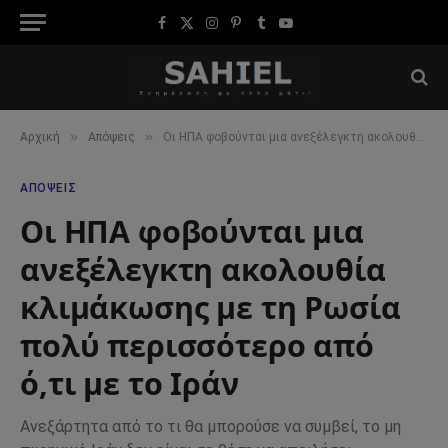
Facebook
X
Instagram
Pinterest
Tumblr
YouTube
(Twitter)
»
»
Αρχική
Απόψεις
Οι ΗΠΑ φοβούνται μια ανεξέλεγκτη ακολουθία κλιμάκωσης με τη Ρωσία πολύ περισσότερο από ό,τι με το Ιράν
ΑΠΌΨΕΙΣ
Οι ΗΠΑ φοβούνται μια
ανεξέλεγκτη ακολουθία
κλιμάκωσης με τη Ρωσία
πολύ περισσότερο από
ό,τι με το Ιράν
Ανεξάρτητα από το τι θα μπορούσε να συμβεί, το μη