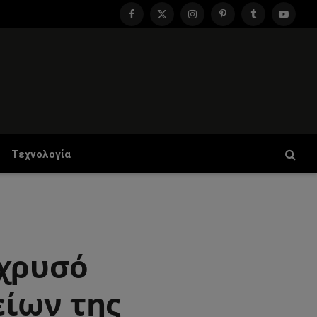
Facebook
X
Instagram
Pinterest
Tumblr
YouTu
(Twitter)
Τεχνολογία
 χρυσό
είων της