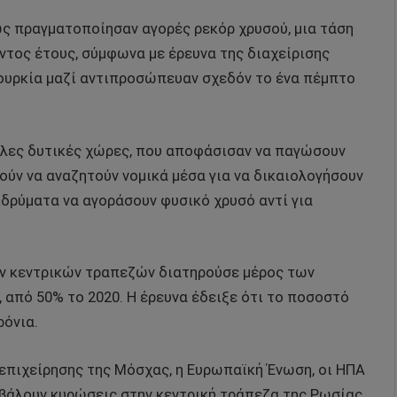
ως πραγματοποίησαν αγορές ρεκόρ χρυσού, μια τάση
τος έτους, σύμφωνα με έρευνα της διαχείρισης
Τουρκία μαζί αντιπροσώπευαν σχεδόν το ένα πέμπτο
λλες δυτικές χώρες, που αποφάσισαν να παγώσουν
ούν να αναζητούν νομικά μέσα για να δικαιολογήσουν
ιδρύματα να αγοράσουν φυσικό χρυσό αντί για
ων κεντρικών τραπεζών διατηρούσε μέρος των
 από 50% το 2020. Η έρευνα έδειξε ότι το ποσοστό
ρόνια.
 επιχείρησης της Μόσχας, η Ευρωπαϊκή Ένωση, οι ΗΠΑ
ιβάλουν κυρώσεις στην κεντρική τράπεζα της Ρωσίας