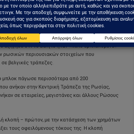
ώσει στην Ουκρανία για σκοπούς «ανοικοδόμησης».
ε ο Αλεξάντερ ντε Κρό στους δημοσιογράφους μετά
δο κορυφής του μπλοκ στις Βρυξέλλες.
oo εξήγησε ότι το Βέλγιο ήταν «πολύ εμπλεκόμενο»
ων ρωσικών περιουσιακών στοιχείων που
 σε βελγικές τράπεζες.
το μπλοκ πάγωσε περισσότερα από 200
που ανήκαν στην Κεντρική Τράπεζα της Ρωσίας,
νήκαν σε εταιρείες, μεγιστάνες και άλλους Ρώσους
λή κλοπή – πρώτον, με την κατάσχεση των χρημάτων
άξει τους οφειλόμενους τόκους της. Η κλοπή