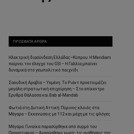
ΠΡΟΣΦΑΤΑ ΑΡΘΡΑ
Ηλεκτρική διασύνδεση Ελλάδας–Κύπρου: Η Meridiam
παίρνει τον έλεγχο του GSI – Η Γαλλία μπαίνει
δυναμικά στο γεωπολιτικό παιχνίδι
Σαουδική Αραβία – Υεμένη: Το Ριάντ προετοιμάζει
μεγάλη στρατιωτική επιχείρηση – Στο επίκεντρο
Ερυθρά Θάλασσα και Bab al-Mandab
Φωτιά στη Δυτική Αττική: Πύρινος κλοιός στα
Μέγαρα – Εκκενώσεις με 112 και μάχη με τις φλόγες
Μέγαρα: Γυναίκα παρασύρθηκε από συρμό του
Προαστιακού – Ανασύρθηκε χωρίς τις αισθήσεις της