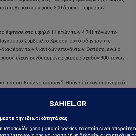
 σε αποθεματικά ύψους 300 δισεκατομμυρίων
υσό έφτασε στο υψηλό 11 ετών των 4.741 τόνων το
 Παγκόσμιο Συμβούλιο Χρυσού, αυτό οδήγησε τις
ενδιαφέρον των λιανικών επενδυτών. Ωστόσο, ενώ ο
 χρυσού είχαν συνδυασμένες εκροές σχεδόν 300 τόνων
 που προσπαθούν να αποσυνδεθούν από τον οικονομικό
εκατοντάδων δισεκατομμυρίων δολαρίων σε ρωσικά
 στο εξωτερικό το 2022, αφού η κρίση στην
ΝΑΤΟ και Ρωσίας.
κοίνωσε στις 30 Ιουνίου σχέδια για εισπράξεις 3
τα έσοδα από ρωσικά περιουσιακά στοιχεία που