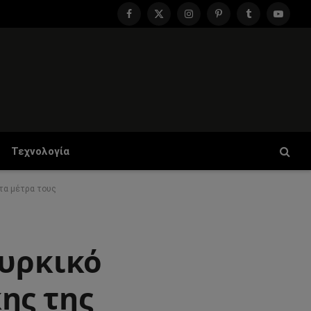
Facebook
X
Instagram
Pinterest
Tumblr
YouTu
(Twitter)
Τεχνολογία
τα μέτρα τους
ουρκικό
ης της