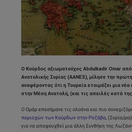
Ο Κούρδος αξιωματούχος Abdulkadir Omar από 
Ανατολικής Συρίας (AANES), μίλησε την πρώτ
αναφέροντας ότι η Τουρκία ετοιμάζει μια νέα
στην Μέση Ανατολή, (και τις απειλές κατά της
Ο Ομάρ επεσήμανε τις ολοένα και πιο συνεχιζόμ
περιοχών των Κούρδων στην Ροζάβα
, (Συρία,Ιρ
για να αποφευχθεί μια άλλη Συνθήκη της Λωζάν