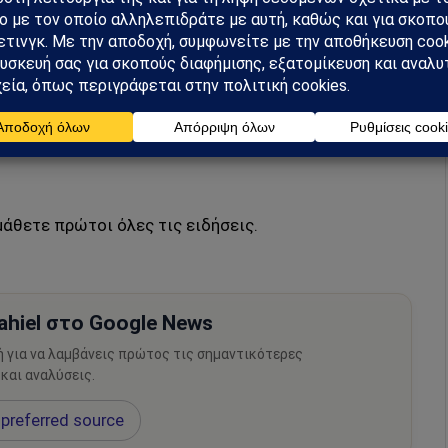
ν, αφού και οι διεθνείς ισορροπίες είναι πλέον
δικά τους επόμενους μήνες, ενώ τρέχουν συμβόλαια
Λίβανο, κά.
μάθετε πρώτοι όλες τις ειδήσεις.
hiel στο Google News
ή για να λαμβάνεις πρώτος τις σημαντικότερες
 και αναλύσεις.
preferred source