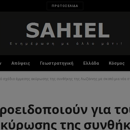
ΠΡΩΤΟΣΕΛΙΔΑ
ν
Απόψεις
Γεωστρατηγική
Ελλάδα
Κόσμος
ικό σχέδιο έμμεσης ακύρωσης της συνθήκης της Λωζάννης με σκοπό μια νέα σ
προειδοποιούν για τ
ακύρωσης της συνθήκ