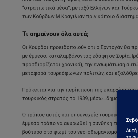
“στρατιωτικά μέσα”, μεταξύ Ελλήνων και Τούρκων
των Κούρδων Μ.Κραγιλιάν πριν κάποιο διάστημα
Τι σημαίνουν όλα αυτά;
Οι Κούρδοι προειδοποιούν ότι ο Ερντογάν θα π
με έμμεσο, καταλαμβάνοντας εδάφη σε Συρία, Ιρά
προσδιορίζεται χρονικά), την ενσωμάτωση αυτώ
μεταφορά τουρκόφωνων πολιτών, και εξολόθρευ
Πρόκειται για την περίπτωση της επαρχίας της
τουρκικός στρατός το 1939, μέσω…δημοψηφίσμ
Ο τρόπος αυτός και οι συνεχείς τουρκικές εισβο
έμμεσο τρόπο να ακυρωθεί η συνθήκη της Λωζάνν
βούτυρο στο ψωμί του νεο-οθωμανισμού., μόνο π