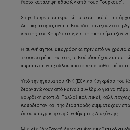
facto κατάληψη εδαφών από τους Τούρκους”.
Στην Τουρκία επικρατεί το σκεπτικό ότι υπάρχ
Αυτοκρατορία, ενώ οι Κούρδοι τονίζουν ότι η Ά
κράτος του Κουρδιστάν, για το οποίο ήλπιζαν ν
Η συνθήκη που υπογράφηκε πριν από 99 χρόνια 
τέσσερα μέρη. Έκτοτε, οι Κούρδοι έχουν υποστε
κυριαρχία ενός άλλου κράτους σε κάθε τμήμα το
Υπό την ηγεσία του KNK (Εθνικό Κογκρέσο του Κ
διοργανώνουν από κοινού συνέδριο για να πάρο
κουρδική σκοπιά. Πολλοί πολιτικοί, καλλιτέχνε
Κουρδιστάν και της διασποράς συμμετέχουν στο
όπου υπογράφηκε η Συνθήκη της Λωζάννης.
Μια νέα “Λωζάννη” όμως σε ένα υποθετικό σενάρ