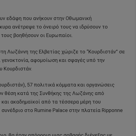
ουν εδάφη που ανήκουν στην Οθωμανική
γκυρα ανέτρεψε το όνειρό τους να ιδρύσουν το
α τους βοηθήσουν οι Ευρωπαίοι.
στη Λωζάννη της Ελβετίας χώριζε το “Κουρδιστάν” σε
ί γενοκτονία, αφομοίωση και σφαγές υπό την
υ Κουρδιστάν.
ουρδιστάν), 57 πολιτικά κόμματα και οργανώσεις
υν θέση κατά της Συνθήκης της Λωζάνης από
ς και ακαδημαϊκοί από τα τέσσερα μέρη του
 συνέδριο στο Rumine Palace στην πλατεία Ripponne
ιο, θα ήταν απόρροια μιας σοβαρής διένεξης με