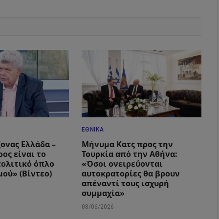
ΕΘΝΙΚΆ
ξονας Ελλάδα –
Μήνυμα Κατς προς την
ος είναι το
Τουρκία από την Αθήνα:
ολιτικό όπλο
«Όσοι ονειρεύονται
μού» (Βίντεο)
αυτοκρατορίες θα βρουν
απέναντί τους ισχυρή
συμμαχία»
08/06/2026