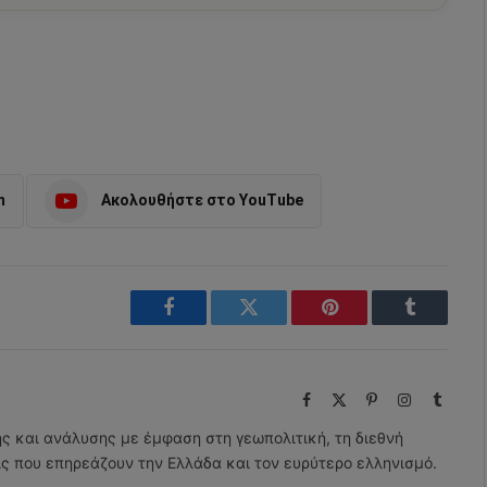
m
Ακολουθήστε στο YouTube
Facebook
Twitter
Pinterest
Tumblr
Facebook
X
Pinterest
Instagram
Tumbl
(Twitter)
ης και ανάλυσης με έμφαση στη γεωπολιτική, τη διεθνή
εις που επηρεάζουν την Ελλάδα και τον ευρύτερο ελληνισμό.