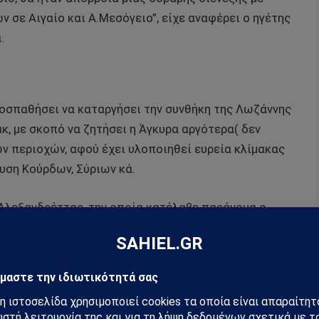
 σε Αιγαίο και Α.Μεσόγειο”, είχε αναφέρει ο ηγέτης
.
ροσπαθήσει να καταργήσει την συνθήκη της Λωζάννης
κ, με σκοπό να ζητήσει η Άγκυρα αργότερα( δεν
ν περιοχών, αφού έχει υλοποιηθεί ευρεία κλίμακας
ση Κούρδων, Σύριων κά.
 Αλεξανδρέττας, την οποία κατέλαβε παράνομα ο
ατος.
λές στην περιοχή, στο Αιγαίο ίσως, αποτελούν έναν
ης του 1923, με μια νέα, η οποία θα αποτελούσε
ου η Ελλάδα δεν θα κάνει την χάρη αυτή στην