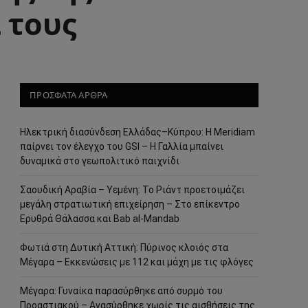
 τους
ΠΡΟΣΦΑΤΑ ΑΡΘΡΑ
Ηλεκτρική διασύνδεση Ελλάδας–Κύπρου: Η Meridiam
παίρνει τον έλεγχο του GSI – Η Γαλλία μπαίνει
δυναμικά στο γεωπολιτικό παιχνίδι
Σαουδική Αραβία – Υεμένη: Το Ριάντ προετοιμάζει
μεγάλη στρατιωτική επιχείρηση – Στο επίκεντρο
Ερυθρά Θάλασσα και Bab al-Mandab
Φωτιά στη Δυτική Αττική: Πύρινος κλοιός στα
Μέγαρα – Εκκενώσεις με 112 και μάχη με τις φλόγες
Μέγαρα: Γυναίκα παρασύρθηκε από συρμό του
Προαστιακού – Ανασύρθηκε χωρίς τις αισθήσεις της