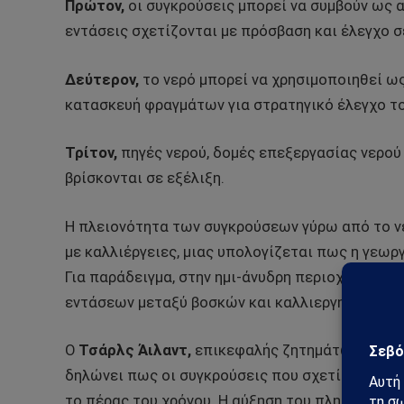
Πρώτον,
οι συγκρούσεις μπορεί να συμβούν ως α
εντάσεις σχετίζονται με πρόσβαση και έλεγχο 
Δεύτερον,
το νερό μπορεί να χρησιμοποιηθεί ω
κατασκευή φραγμάτων για στρατηγικό έλεγχο το
Τρίτον,
πηγές νερού, δομές επεξεργασίας νερού
βρίσκονται σε εξέλιξη.
Η πλειονότητα των συγκρούσεων γύρω από το νε
με καλλιέργειες, μιας υπολογίζεται πως η γεωρ
Για παράδειγμα, στην ημι-άνυδρη περιοχή Σαχέ
εντάσεων μεταξύ βοσκών και καλλιεργητών σχετ
Ο
Τσάρλς Άιλαντ,
επικεφαλής ζητημάτων υδάτι
δηλώνει πως οι συγκρούσεις που σχετίζονται με
το πέρας του χρόνου. Η αύξηση του πληθυσμού κ