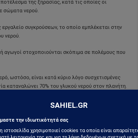
ποτέλεσμα της ξηρασίας, κατά τις οποίες οι
σε σώματα νερού.
ς εργαλείο συγκρούσεων, το οποίο εμπλέκεται στην
υ νερού.
 ή αγωγοί στοχοποιούνται σκόπιμα σε πολέμους που
ρό, ωστόσο, είναι κατά κύριο λόγο συσχετισμένες
γία καταναλώνει 70% του γλυκού νερού στον πλανήτη.
λ στην Αφρική σημειώνονται συχνές αναφορές
ικά με λιγοστούς υδάτινους πόρους.
νων πόρων στο Ινστιτούτο Παγκόσμιων Πόρων,
 το νερό και η βία που τις ακολουθεί αυξάνονται με
αι η οικονομική ανάπτυξη έχουν αυξήσει την ζήτηση