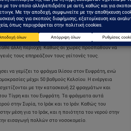
κλιματική αλλαγή έχει μειώσει σημαντικά τους
ς σπανιότερες σε πολλά σημεία.
λή επίδραση της αυξημένης ζήτησης για νερό και της
 Δορυφορικές εικόνες δείχνουν πως η περιοχή χάνει
κάθε άλλη περιοχή. Καθώς οι χώρες προσπαθούν να
γειές τους επηρεάζουν τους γείτονές τους.
σει να γεμίζει το φράγμα Ιλίσου στον Ευφράτη, ενώ
μοκρασίες μέχρι 50 βαθμούς Κελσίου. Η ενέργεια
σχετίζονται με την κατασκευή 22 φραγμάτων και
ου Τίγρη και του Ευφράτη. Τα φράγματα αυτά
ρού στην Συρία, το Ιράκ και το Ιράν. Καθώς του
στην μέση για το Ιράκ, και η ποιότητα του νερού στην
την εισαγωγή πολλών στο νοσοκομείο.