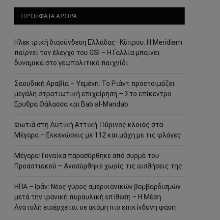
ΠΡΟΣΦΑΤΑ ΑΡΘΡΑ
Ηλεκτρική διασύνδεση Ελλάδας–Κύπρου: Η Meridiam
παίρνει τον έλεγχο του GSI – Η Γαλλία μπαίνει
δυναμικά στο γεωπολιτικό παιχνίδι
Σαουδική Αραβία – Υεμένη: Το Ριάντ προετοιμάζει
μεγάλη στρατιωτική επιχείρηση – Στο επίκεντρο
Ερυθρά Θάλασσα και Bab al-Mandab
Φωτιά στη Δυτική Αττική: Πύρινος κλοιός στα
Μέγαρα – Εκκενώσεις με 112 και μάχη με τις φλόγες
Μέγαρα: Γυναίκα παρασύρθηκε από συρμό του
Προαστιακού – Ανασύρθηκε χωρίς τις αισθήσεις της
ΗΠΑ – Ιράν: Νέος γύρος αμερικανικών βομβαρδισμών
μετά την ιρανική πυραυλική επίθεση – Η Μέση
Ανατολή εισέρχεται σε ακόμη πιο επικίνδυνη φάση