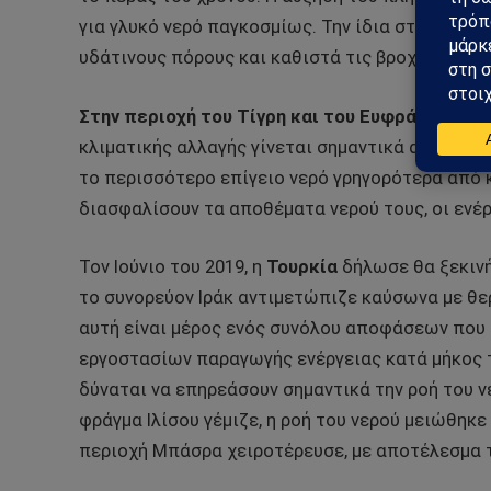
για γλυκό νερό παγκοσμίως. Την ίδια στιγμή, η 
υδάτινους πόρους και καθιστά τις βροχοπτώσει
Στην περιοχή του Τίγρη και του Ευφράτη,
η διπ
κλιματικής αλλαγής γίνεται σημαντικά αισθητή.
το περισσότερο επίγειο νερό γρηγορότερα από 
διασφαλίσουν τα αποθέματα νερού τους, οι ενέρ
Τον Ιούνιο του 2019, η
Τουρκία
δήλωσε θα ξεκινή
το συνορεύον Ιράκ αντιμετώπιζε καύσωνα με θερ
αυτή είναι μέρος ενός συνόλου αποφάσεων που 
εργοστασίων παραγωγής ενέργειας κατά μήκος τ
δύναται να επηρεάσουν σημαντικά την ροή του νε
φράγμα Ιλίσου γέμιζε, η ροή του νερού μειώθηκε 
περιοχή Μπάσρα χειροτέρευσε, με αποτέλεσμα 