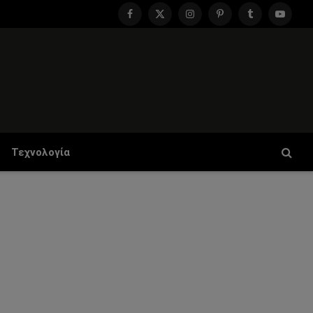
Facebook
X
Instagram
Pinterest
Tumblr
YouTu
(Twitter)
Τεχνολογία