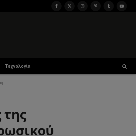
Facebook
X
Instagram
Pinterest
Tumblr
YouTu
(Twitter)
Τεχνολογία
πη
 της
 ρωσικού