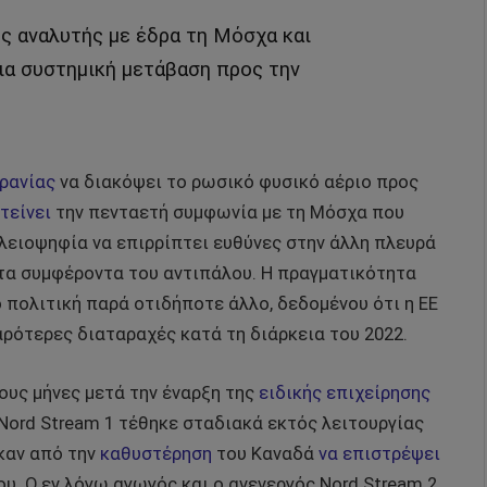
ός αναλυτής με έδρα τη Μόσχα και
ια συστημική μετάβαση προς την
ρανίας
να διακόψει το ρωσικό φυσικό αέριο προς
τείνει
την πενταετή συμφωνία με τη Μόσχα που
πλειοψηφία να επιρρίπτει ευθύνες στην άλλη πλευρά
α τα συμφέροντα του αντιπάλου. Η πραγματικότητα
ο πολιτική παρά οτιδήποτε άλλο, δεδομένου ότι η ΕΕ
ρότερες διαταραχές κατά τη διάρκεια του 2022.
ους μήνες μετά την έναρξη της
ειδικής
επιχείρησης
 Nord Stream 1 τέθηκε σταδιακά εκτός λειτουργίας
καν από την
καθυστέρηση
του Καναδά
να επιστρέψει
υ. Ο εν λόγω αγωγός και ο ανενεργός Nord Stream 2