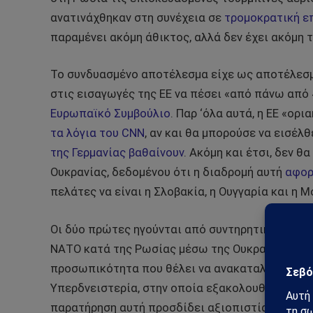
ανατινάχθηκαν στη συνέχεια σε
τρομοκρατική ε
παραμένει ακόμη άθικτος, αλλά δεν έχει ακόμη τ
Το συνδυασμένο αποτέλεσμα είχε ως αποτέλεσμ
στις εισαγωγές της ΕΕ να πέσει «από πάνω από
Ευρωπαϊκό Συμβούλιο
. Παρ ‘όλα αυτά, η ΕΕ «ορ
τα λόγια του CNN
, αν και θα μπορούσε να εισέλ
της Γερμανίας βαθαίνουν
. Ακόμη και έτσι, δεν 
Ουκρανίας, δεδομένου ότι η διαδρομή αυτή
αφορ
πελάτες να είναι η Σλοβακία, η Ουγγαρία και η Μ
Οι δύο πρώτες ηγούνται από συντηρητικούς-εθν
ΝΑΤΟ κατά της Ρωσίας μέσω της Ουκρανίας, ενώ
προσωπικότητα που θέλει να ανακαταλάβει την 
Υπερδνειστερία, στην οποία εξακολουθούν να ε
παρατήρηση αυτή προσδίδει αξιοπιστία στον πρ