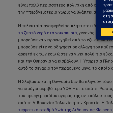
είναι πολύ περισσότερο πολιτική από οτιδήποτε
την Υπερδνειστερία χωρίς να βλάπτει άλλες χώ
Η τελευταία-αναφερθείσα πλήττεται ιδιαίτερα
το ζεστό νερό στα νοικοκυριά
, γεγονός που θα 
μπορούσε να χειραγωγηθεί από το εξωτερικό γι
μπορούσε είτε να οδηγήσει σε αλλαγή του καθε
αρκετά εκ των έσω ώστε να γίνει πολύ πιο εύκο
και την Ουκρανία να εισβάλουν. Η Υπηρεσία Πλ
αυτό το σενάριο τον περασμένο μήνα, το οποίο
Η Σλοβακία και η Ουγγαρία δεν θα πληγούν τόσο
να εισάγει ακριβότερο ΥΦΑ – είτε από τη Ρωσία
του πρώην μεριδίου αγοράς της αντιπάλου τους σ
από τη Λιθουανία/Πολωνία ή την Κροατία. Η Πο
τερματικό σταθμό ΥΦΑ της Λιθουανίας Klaipeda