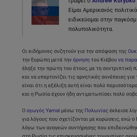
Γράφει ο
Andrew Korybko
Είμαι Αμερικανός πολιτικ
ειδικεύομαι στην παγκόσμ
πολυπολικότητα.
Οι ειδήμονες συζητούν για την απόφαση της
Ουκ
την Ευρώπη μετά την
άρνηση
του Κιέβου
να παρα
έληξε την πρώτη του έτους, με τη συντριπτική 
και να υπερτονίζει τις αρνητικές συνέπειες γι
είναι ότι η εξέλιξη αυτή είναι πολύ περισσότερ
και η Ρωσία έχουν ήδη αντιμετωπίσει πολύ σοβα
Ο
αγωγός Yamal
μέσω της
Πολωνίας
έκλεισε λίγ
για λόγους που σχετίζονται με κυρώσεις, ενώ ο
λόγω των αναγκών συντήρησης που επιδεινώθη
στη Ρωσία τις επισκευασμένες τουρμπίνες αερίο