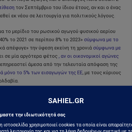
πίθεση
τον Σεπτέμβριο του ίδιου έτους, αν και ο ένας
εθεί εκ νέου σε λειτουργία για πολιτικούς λόγους.
α το μερίδιο του ρωσικού αγωγού φυσικού αερίου
 40% το 2021 σε περίπου 8% το 2023»
σύμφωνα με το
ιακά απέφυγε» την ύφεση εκείνη τη χρονιά
σύμφωνα με
θει σε μία αργότερα φέτος
, αν οι οικονομικοί αγώνες
θα επηρεαστεί άμεσα από την τελευταία απόφαση της
ά μόνο το 5% των εισαγωγών της ΕΕ
, με τους κύριους
ολδαβία.
ικιστές που αντιτίθενται σθεναρά στον πόλεμο του
 η τρίτη κυβερνάται από μια φιλοδυτική
αυτονομιστική περιοχή της χώρας της, την
δρεύουν αρκετές χιλιάδες Ρώσοι ειρηνευτές. Η
οηγούμενο ισχυρισμό ότι η απόφαση της Ουκρανίας