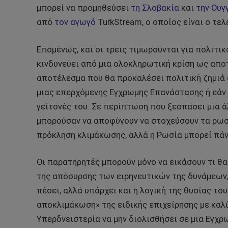
μπορεί να προμηθεύσει
τη Σλοβακία
και
την Ουγ
από
τον αγωγό
TurkStream, ο οποίος είναι ο τε
Επομένως, και οι τρεις τιμωρούνται για πολιτικ
κινδυνεύει από μια ολοκληρωτική κρίση ως αποτ
αποτέλεσμα που θα προκαλέσει πολιτική ζημιά 
μιας επερχόμενης Εγχρωμης Επανάστασης ή εάν
γείτονές του. Σε περίπτωση που ξεσπάσει μια ά
μπορούσαν να αποφύγουν να στοχεύσουν τα ρωσ
πρόκληση κλιμάκωσης, αλλά η Ρωσία μπορεί πάν
Οι παρατηρητές μπορούν μόνο να εικάσουν τι θ
της απόσυρσης των ειρηνευτικών της δυνάμεων,
πέσει, αλλά υπάρχει και η λογική της θυσίας το
αποκλιμάκωση» της ειδικής επιχείρησης με καλ
Υπερδνειστερία να μην διολισθήσει σε μια Εγχρ