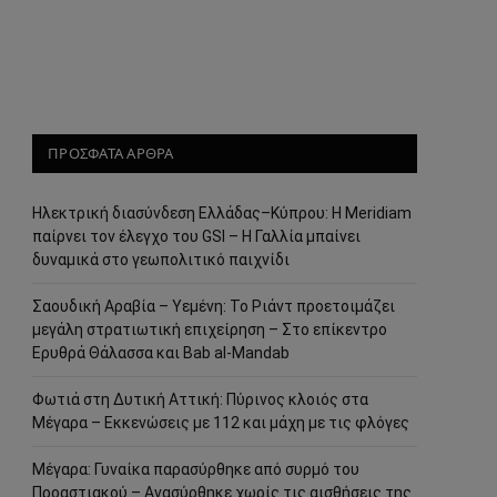
ΠΡΟΣΦΑΤΑ ΑΡΘΡΑ
Ηλεκτρική διασύνδεση Ελλάδας–Κύπρου: Η Meridiam
παίρνει τον έλεγχο του GSI – Η Γαλλία μπαίνει
δυναμικά στο γεωπολιτικό παιχνίδι
Σαουδική Αραβία – Υεμένη: Το Ριάντ προετοιμάζει
μεγάλη στρατιωτική επιχείρηση – Στο επίκεντρο
Ερυθρά Θάλασσα και Bab al-Mandab
Φωτιά στη Δυτική Αττική: Πύρινος κλοιός στα
Μέγαρα – Εκκενώσεις με 112 και μάχη με τις φλόγες
Μέγαρα: Γυναίκα παρασύρθηκε από συρμό του
Προαστιακού – Ανασύρθηκε χωρίς τις αισθήσεις της