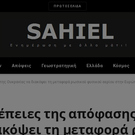
ΠΡΩΤΟΣΕΛΙΔΑ
ν
Απόψεις
Γεωστρατηγική
Ελλάδα
Κόσμος
 της Ουκρανίας να διακόψει τη μεταφορά ρωσικού φυσικού αερίου στην Ευρώ
έπειες της απόφασης
ακόψει τη μεταφορά