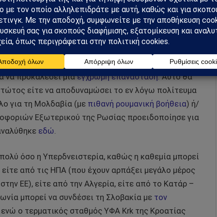
 άλλο, καθώς τιμωρεί τη Σλοβακία, την Ουγγαρία και
ρες.
 σκληρά αφού έπρεπε να
σταματήσει τη θέρμανση και
μπορούσε να οδηγήσει σε πολιτική αναταραχή που θα
α να προκαλέσει μια
έγχρωμη επανάσταση
. Αυτό θα
στώτος είτε να αποδυναμώσει το εν λόγω πολίτευμα
λο για τη Μολδαβία (με
πιθανή ρουμανική βοήθεια
) ή/
ηροφοριών Εξωτερικού της Ρωσίας προειδοποίησε για
 αναλύθηκε
εδώ
.
 πολύ όσο η Υπερδνειστερία, καθώς η καθεμία μπορεί
, είτε από τις ΗΠΑ (που έχουν αρπάξει μεγάλο μέρος
την ΕΕ), είτε από την Αλγερία, είτε από το Κατάρ –
λωνία μπορεί να συνδέσει τη Σλοβακία με
τον
, ενώ ο τερματικός σταθμός ΥΦΑ Krk της Κροατίας