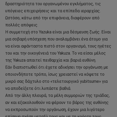
δραστηριότητα του οργανωμένου εγκλήματος, τις
υπόγειες επιχειρήσεις και τα επίπεδα ιεραρχίας.
Ωστόσο, κάτω από την επιφάνεια, διαφέρουν από
πολλές απόψεις.
Η συμμετοχή στο Yazuka είναι μια δέσμευση ζωής. Είναι
μια σοβαρή υπόσχεση που αναλαμβάνει ένα άτομο για
να είναι αφάνταστα πιστό στον οργανισμό, τους ηγέτες
του και την οικογένειά του Yakuza. Το να είσαι μέλος
της Yakuza απαιτεί πειθαρχία και βαριά ευθύνη.
Εάν διαπιστωθεί ότι έχετε αδικήσει την οργάνωση με
οποιονδήποτε τρόπο, ίσως χρειαστεί να κόψετε το
μικρό σας δάχτυλο στο «τελετουργικό yubitsume» για
να αποδείξετε ότι λυπάστε βαθιά.
Από την άλλη πλευρά, τα μέλη συμμοριών της τριάδας,
αν και εξακολουθούν να φέρουν το βάρος της ευθύνης
να εκπροσωπούν την οργάνωση, έχουν μια λιγότερο
επίσημη σχέση μεταξύ τους και με τη κοόρτη τους.