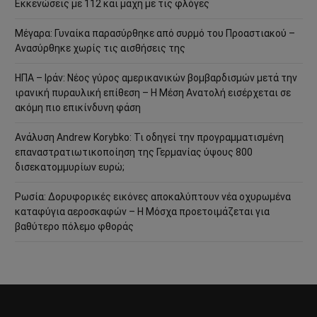
Εκκενώσεις με 112 και μάχη με τις φλόγες
Μέγαρα: Γυναίκα παρασύρθηκε από συρμό του Προαστιακού –
Ανασύρθηκε χωρίς τις αισθήσεις της
ΗΠΑ – Ιράν: Νέος γύρος αμερικανικών βομβαρδισμών μετά την
ιρανική πυραυλική επίθεση – Η Μέση Ανατολή εισέρχεται σε
ακόμη πιο επικίνδυνη φάση
Ανάλυση Andrew Korybko: Τι οδηγεί την προγραμματισμένη
επαναστρατιωτικοποίηση της Γερμανίας ύψους 800
δισεκατομμυρίων ευρώ;
Ρωσία: Δορυφορικές εικόνες αποκαλύπτουν νέα οχυρωμένα
καταφύγια αεροσκαφών – Η Μόσχα προετοιμάζεται για
βαθύτερο πόλεμο φθοράς