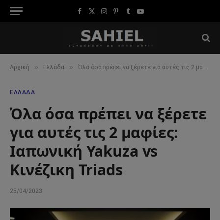
Facebook
X
Instagram
Pinterest
Tumblr
YouTube
(Twitter)
»
»
Αρχική
Ελλάδα
Όλα όσα πρέπει να ξέρετε για αυτές τις 2 μαφίες: Ιαπωνική Yakuza vs Κινέζικη Triads
ΕΛΛΆΔΑ
Όλα όσα πρέπει να ξέρετε
για αυτές τις 2 μαφίες:
Ιαπωνική Yakuza vs
Κινέζικη Triads
25/04/2023