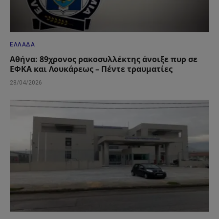
ΕΛΛΆΔΑ
Αθήνα: 89χρονος ρακοσυλλέκτης άνοιξε πυρ σε
ΕΦΚΑ και Λουκάρεως – Πέντε τραυματίες
28/04/2026