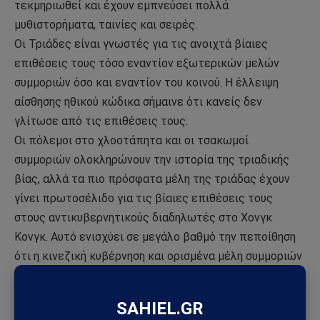
τεκμηριωθεί και έχουν εμπνεύσει πολλά
μυθιστορήματα, ταινίες και σειρές.
Οι Τριάδες είναι γνωστές για τις ανοιχτά βίαιες
επιθέσεις τους τόσο εναντίον εξωτερικών μελών
συμμοριών όσο και εναντίον του κοινού. Η έλλειψη
αίσθησης ηθικού κώδικα σήμαινε ότι κανείς δεν
γλίτωσε από τις επιθέσεις τους.
Οι πόλεμοι στο χλοοτάπητα και οι τσακωμοί
συμμοριών ολοκληρώνουν την ιστορία της τριαδικής
βίας, αλλά τα πιο πρόσφατα μέλη της τριάδας έχουν
γίνει πρωτοσέλιδο για τις βίαιες επιθέσεις τους
στους αντικυβερνητικούς διαδηλωτές στο Χονγκ
Κονγκ. Αυτό ενισχύει σε μεγάλο βαθμό την πεποίθηση
ότι η κινεζική κυβέρνηση και ορισμένα μέλη συμμοριών
τριάδας συνδέονται.
Οι Yakuza δεν έχουν μια ανοιχτά βίαιη ιστορία όπως οι
Τριάδες, ωστόσο, οι κρίσεις βίαιων εγκλημάτων τους