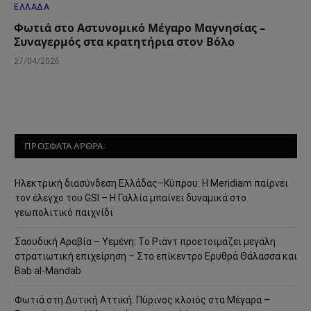
ΕΛΛΆΔΑ
Φωτιά στο Αστυνομικό Μέγαρο Μαγνησίας –
Συναγερμός στα κρατητήρια στον Βόλο
27/04/2026
ΠΡΟΣΦΑΤΑ ΑΡΘΡΑ
Ηλεκτρική διασύνδεση Ελλάδας–Κύπρου: Η Meridiam παίρνει
τον έλεγχο του GSI – Η Γαλλία μπαίνει δυναμικά στο
γεωπολιτικό παιχνίδι
Σαουδική Αραβία – Υεμένη: Το Ριάντ προετοιμάζει μεγάλη
στρατιωτική επιχείρηση – Στο επίκεντρο Ερυθρά Θάλασσα και
Bab al-Mandab
Φωτιά στη Δυτική Αττική: Πύρινος κλοιός στα Μέγαρα –