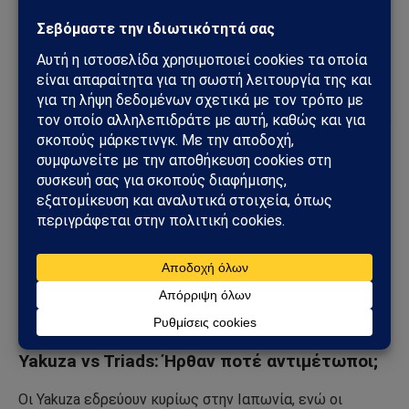
σε όλη την ιστορία είχαν κάποιες θανατηφόρες
συνέπειες.
Για παράδειγμα, έχουν συνδεθεί με τη δολοφονία του
επικεφαλής ενός συνεταιρισμού ψαράδων, μια επίθεση
με χειροβομβίδα στο κινεζικό προξενείο, ακόμη και μια
επίθεση με βόμβα βενζίνης στο σπίτι του Ιάπωνα
πρωθυπουργού.
Είναι επίσης γνωστό ότι αποφεύγουν τις βίαιες
ενέργειες εναντίον πολιτών, αλλά δεν θα διστάσουν να
δράσουν εάν αδικηθούν. Για παράδειγμα, ένα κινεζικό
ινστιτούτο μασάζ δημιούργησε ένα κατάστημα στην
Ιαπωνία χωρίς την άδεια των Yakuza και ως
αποτέλεσμα δέχθηκε βίαιη επίθεση.
Yakuza vs Triads: Ήρθαν ποτέ αντιμέτωποι;
Οι Yakuza εδρεύουν κυρίως στην Ιαπωνία, ενώ οι