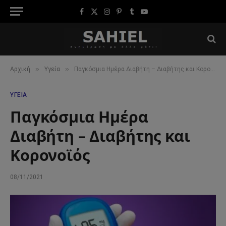
Facebook
X
Instagram
Pinterest
Tumblr
YouTube
(Twitter)
»
»
Αρχική
Υγεία
Παγκόσμια Ημέρα Διαβήτη – Διαβήτης και Κορονοϊός
ΥΓΕΊΑ
Παγκόσμια Ημέρα
Διαβήτη – Διαβήτης και
Κορονοϊός
08/11/2021