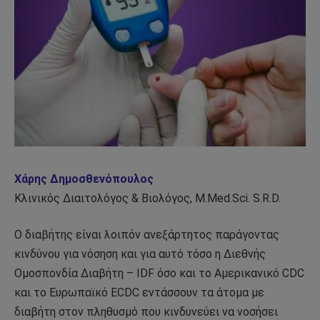
Χάρης Δημοσθενόπουλος
Κλινικός Διαιτολόγος & Βιολόγος, M.Med.Sci. S.R.D.
Ο διαβήτης είναι λοιπόν ανεξάρτητος παράγοντας
κινδύνου για νόσηση και για αυτό τόσο η Διεθνής
Ομοσπονδία Διαβήτη – IDF όσο και το Αμερικανικό CDC
και το Ευρωπαϊκό ECDC εντάσσoυν τα άτομα με
διαβήτη στον πληθυσμό που κινδυνεύει να νοσήσει