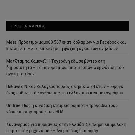
ΠΡΟΣΦΑΤΑ ΑΡΘΡΑ
Meta: Πρόστιμο-μαμούθ 567 εκατ. δολαρίων για Facebook και
Instagram – Στο επίκεντρο η ψυχική υγεία των ανηλίκων
Μοτζτάμπα Χαμενεΐ: Η Τεχεράνη έδωσε βίντεο στη
δημοσιότητα – Το μήνυμα πίσω από τη σπάνια εμφάνιση του
ηγέτη του Ιράν
Πέθανε ο Νίκος Καλογερόπουλος σε ηλικία 74 ετών – Έφυγε
ένας αυθεντικός άνθρωπος του ελληνικού κινηματογράφου
Unitree: Πώς η κινεζική εταιρεία ρομπότ «πρόλαβε» τους
νέους περιορισμούς των ΗΠΑ
Συναγερμός για πυρκαγιές στην Ελλάδα: Σε πλήρη επιφυλακή
ο κρατικός μηχανισμός – Άνεμοι έως 9 μποφόρ