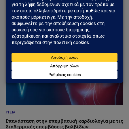
ΚΌΣΜΟΣ
Συναγερμός στην Ιταλία για πιθανό κρούσμα
Έμπολα: Ασθενής σε απομόνωση μετά από ταξίδι
στο Κονγκό
01/06/2026
ΥΓΕΊΑ
Επανάσταση στην επεμβατική καρδιολογία με τις
διαδερμικές επεμβάσεις βαλβίδων