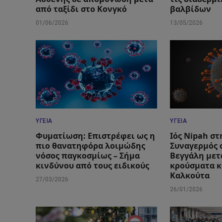
από ταξίδι στο Κονγκό
βαλβίδων
01/06/2026
13/05/2026
ΥΓΕΊΑ
ΥΓΕΊΑ
Φυματίωση: Επιστρέφει ως η
Ιός Nipah στ
πιο θανατηφόρα λοιμώδης
Συναγερμός 
νόσος παγκοσμίως – Σήμα
Βεγγάλη μετ
κινδύνου από τους ειδικούς
κρούσματα κ
Καλκούτα
27/03/2026
26/01/2026