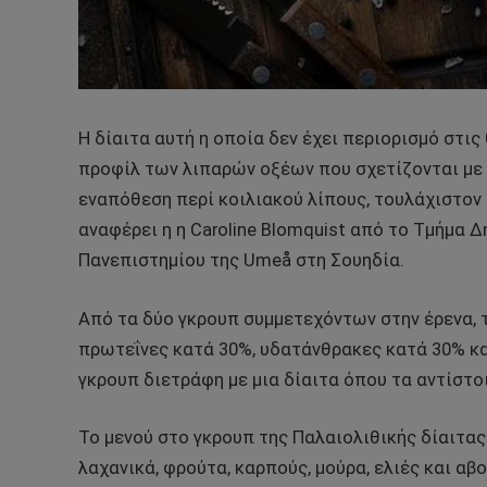
Η δίαιτα αυτή η οποία δεν έχει περιορισμό στις
προφίλ των λιπαρών οξέων που σχετίζονται με τ
εναπόθεση περί κοιλιακού λίπους, τουλάχιστον 
αναφέρει η η Caroline Blomquist από το Τμήμα Δ
Πανεπιστημίου της Umeå στη Σουηδία.
Από τα δύο γκρουπ συμμετεχόντων στην έρενα, τ
πρωτεΐνες κατά 30%, υδατάνθρακες κατά 30% κα
γκρουπ διετράφη με μια δίαιτα όπου τα αντίστοι
Το μενού στο γκρουπ της Παλαιολιθικής δίαιτας
λαχανικά, φρούτα, καρπούς, μούρα, ελιές και α