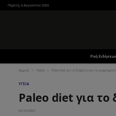
Πέμπτη, 6 Αυγούστου 2026
Ροή Ειδήσεω
»
»
Αρχική
Υγεία
Paleo diet για το διαβήτη και τα εμφράγματ
ΥΓΕΊΑ
Paleo diet για τ
02/10/2021