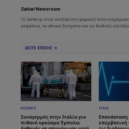
Sahiel Newsroom
Το Sahiel.gr είναι ανεξάρτητη ψηφιακή πύλη ενημέρωσ
ασφάλεια, τα εθνικά ζητήματα και τις διεθνείς εξελίξ
ΔΕΙΤΕ ΕΠΙΣΗΣ →
ΚΌΣΜΟΣ
ΥΓΕΊΑ
Συναγερμός στην Ιταλία για
Επανάσταση
πιθανό κρούσμα Έμπολα:
επεμβατική 
Ασθενής σε απομόνωση μετά
τις διαδερμ