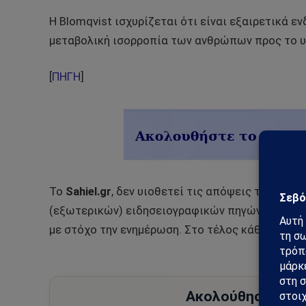
Η Blomqvist ισχυρίζεται ότι είναι εξαιρετικά 
μεταβολική ισορροπία των ανθρώπων προς το υ
[
ΠΗΓΗ
]
Το
Sahiel.gr
, δεν υιοθετεί τις απόψεις των αρθ
(εξωτερικών) ειδησειογραφικών πηγών μέσω αν
με στόχο την ενημέρωση. Στο τέλος κάθε τέτοιο
Ακολούθησε το Sa