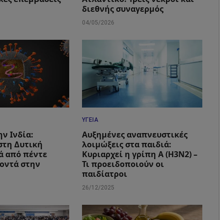
διεθνής συναγερμός
04/05/2026
ΥΓΕΊΑ
ην Ινδία:
Αυξημένες αναπνευστικές
στη Δυτική
λοιμώξεις στα παιδιά:
ά από πέντε
Κυριαρχεί η γρίπη Α (Η3Ν2) –
οντά στην
Τι προειδοποιούν οι
παιδίατροι
26/12/2025