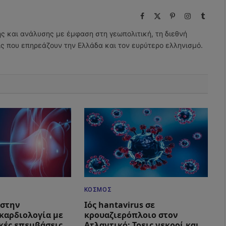
Facebook
X
Pinterest
Instagram
Tumbl
(Twitter)
ης και ανάλυσης με έμφαση στη γεωπολιτική, τη διεθνή
εις που επηρεάζουν την Ελλάδα και τον ευρύτερο ελληνισμό.
ΚΌΣΜΟΣ
 στην
Ιός hantavirus σε
καρδιολογία με
κρουαζιερόπλοιο στον
ικές επεμβάσεις
Ατλαντικό: Τρεις νεκροί και