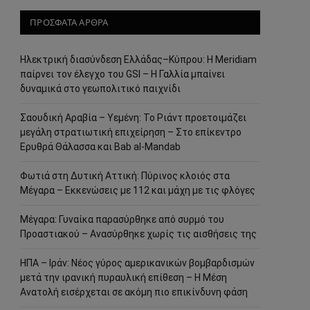
ΠΡΟΣΦΑΤΑ ΑΡΘΡΑ
Ηλεκτρική διασύνδεση Ελλάδας–Κύπρου: Η Meridiam
παίρνει τον έλεγχο του GSI – Η Γαλλία μπαίνει
δυναμικά στο γεωπολιτικό παιχνίδι
Σαουδική Αραβία – Υεμένη: Το Ριάντ προετοιμάζει
μεγάλη στρατιωτική επιχείρηση – Στο επίκεντρο
Ερυθρά Θάλασσα και Bab al-Mandab
Φωτιά στη Δυτική Αττική: Πύρινος κλοιός στα
Μέγαρα – Εκκενώσεις με 112 και μάχη με τις φλόγες
Μέγαρα: Γυναίκα παρασύρθηκε από συρμό του
Προαστιακού – Ανασύρθηκε χωρίς τις αισθήσεις της
ΗΠΑ – Ιράν: Νέος γύρος αμερικανικών βομβαρδισμών
μετά την ιρανική πυραυλική επίθεση – Η Μέση
Ανατολή εισέρχεται σε ακόμη πιο επικίνδυνη φάση