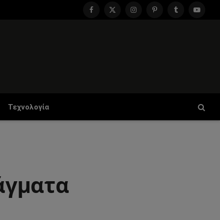
Facebook
X
Instagram
Pinterest
Tumblr
YouTu
(Twitter)
Τεχνολογία
ράγματα