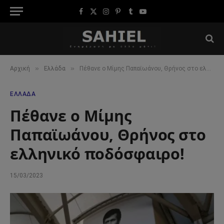
Facebook
X
Instagram
Pinterest
Tumblr
YouTube
(Twitter)
»
»
Αρχική
Ελλάδα
Πέθανε ο Μίμης Παπαϊωάνου, Θρήνος στο ελληνικό ποδόσφαιρο!
ΕΛΛΆΔΑ
Πέθανε ο Μίμης
Παπαϊωάνου, Θρήνος στο
ελληνικό ποδόσφαιρο!
15/03/2023