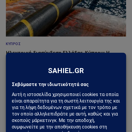
ΚΎΠΡΟΣ
Ηλεκτρική διασύνδεση Ελλάδας–Κύπρου: Η
Meridiam παίρνει τον έλεγχο του GSI – Η Γαλλία
μπαίνει δυναμικά στο γεωπολιτικό παιχνίδι
05/08/2026