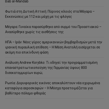
Bab al-Mandab
Φωτιά στη Δυτική Αττική: Πύρινος κλοιός στα Μέγαρα –
Εκκενώσεις με 112 και μάχη με τις φλόγες
Μέγαρα: Γυναίκα παρασύρθηκε από συρμό του Προαστιακού –
Ανασύρθηκε χωρίς τις αισθήσεις της
ΗΠΑ – Ιράν: Νέος γύρος αμερικανικών βομβαρδισμών μετά την
ιρανική πυραυλική επίθεση – Η Μέση Ανατολή εισέρχεται σε
ακόμη πιο επικίνδυνη φάση
Ανάλυση Andrew Korybko: Τι οδηγεί την προγραμματισμένη
επαναστρατιωτικοποίηση της Γερμανίας ύψους 800
δισεκατομμυρίων ευρώ;
Ρωσία: Δορυφορικές εικόνες αποκαλύπτουν νέα οχυρωμένα
καταφύγια αεροσκαφών – Η Μόσχα προετοιμάζεται για
βαθύτερο πόλεμο φθοράς