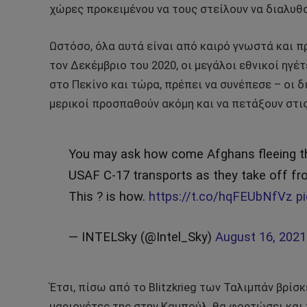
χώρες προκειμένου να τους στείλουν να διαλυθ
Ωστόσο, όλα αυτά είναι από καιρό γνωστά και πρ
τον Δεκέμβριο του 2020, οι μεγάλοι εθνικοί ηγ
στο Πεκίνο και τώρα, πρέπει να συνέπεσε – οι δ
μερικοί προσπαθούν ακόμη και να πετάξουν στι
You may ask how come Afghans fleeing the
USAF C-17 transports as they take off f
This ? is how.
https://t.co/hqFEUbNfVz
p
— INTELSky (@Intel_Sky)
August 16, 2021
Έτσι, πίσω από το Blitzkrieg των Ταλιμπάν βρίσκ
μαριονέτες της στην Καμπούλ, θα φορτώσει και