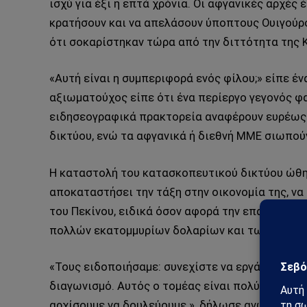
ισχύ για έξι ή επτά χρόνια. Οι αφγανικές αρχές 
κρατήσουν και να απελάσουν ύποπτους Ουιγούρ
ότι σοκαρίστηκαν τώρα από την διττότητα της Κ
«Αυτή είναι η συμπεριφορά ενός φίλου;» είπε 
αξιωματούχος είπε ότι ένα περίεργο γεγονός φα
ειδησεογραφικά πρακτορεία αναφέρουν ευρέως 
δικτύου, ενώ τα αφγανικά ή διεθνή ΜΜΕ σιωπού
Η καταστολή του κατασκοπευτικού δικτύου ώθη
αποκαταστήσει την τάξη στην οικονομία της, να
του Πεκίνου, ειδικά όσον αφορά την επαναδια
πολλών εκατομμυρίων δολαρίων και των παραχ
«Τους ειδοποιήσαμε: συνεχίστε να εργάζεστε γι
διαγωνισμό. Αυτός ο τομέας είναι πολύ σημαντικ
αρχίσουμε να δουλεύουμε », δήλωσε ανώτερος 