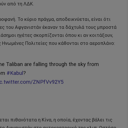
ούν από τη ΛΔΚ.
οφανή. Το κύριο πράγμα, αποδεικνύεται, είναι ότι
έτες του Αφγανιστάν έκαναν τα δάχτυλά τους μπροστά
ιάσημοι ηγέτες σκορπίζονται όπου κι αν κοιτάξουν,
ς Ηνωμένες Πολιτείες που κάθονται στο αεροπλάνο:
 Taliban are falling through the sky from
rom
#Kabul
?
ic.twitter.com/ZNPfVv92Y5
εται πιθανότατα η Κίνα, η οποία, έχοντας βάλει τις
 το Αφγανιστάν στο αυτοκρατορικό της κλιπ. Ωστόσο,