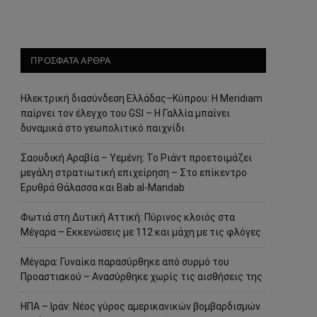
ΠΡΟΣΦΑΤΑ ΑΡΘΡΑ
Ηλεκτρική διασύνδεση Ελλάδας–Κύπρου: Η Meridiam
παίρνει τον έλεγχο του GSI – Η Γαλλία μπαίνει
δυναμικά στο γεωπολιτικό παιχνίδι
Σαουδική Αραβία – Υεμένη: Το Ριάντ προετοιμάζει
μεγάλη στρατιωτική επιχείρηση – Στο επίκεντρο
Ερυθρά Θάλασσα και Bab al-Mandab
Φωτιά στη Δυτική Αττική: Πύρινος κλοιός στα
Μέγαρα – Εκκενώσεις με 112 και μάχη με τις φλόγες
Μέγαρα: Γυναίκα παρασύρθηκε από συρμό του
Προαστιακού – Ανασύρθηκε χωρίς τις αισθήσεις της
ΗΠΑ – Ιράν: Νέος γύρος αμερικανικών βομβαρδισμών