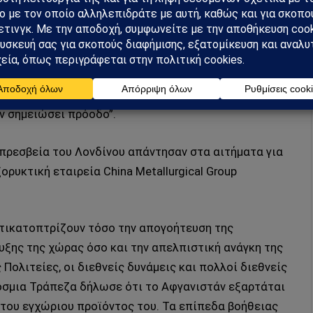
ολλά χρόνια, έχουμε δώσει στην Κίνα την ασφάλεια
η με τη μορφή τουλάχιστον ενός ελάχιστου
ου, αν και ο αξιωματούχος είπε ότι η Κίνα παρείχε
ν σημειώσει πρόοδο”.
 πρεσβεία του Λονδίνου απάντησαν στα αιτήματα για
ορυκτική εταιρεία China Metallurgical Group
ντικατοπτρίζουν τόσο την απογοήτευση της
υξης της χώρας όσο και την απελπιστική ανάγκη της
Πολιτείες, οι διεθνείς δυνάμεις και πολλοί διεθνείς
όσμια Τράπεζα δήλωσε ότι το Αφγανιστάν εξαρτάται
στου εγχώριου προϊόντος του. Τα επίπεδα βοήθειας