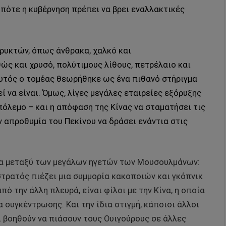
οπότε η κυβέρνηση πρέπει να βρει εναλλακτικές
ρυκτών, όπως άνθρακα, χαλκό και
θώς και χρυσό, πολύτιμους λίθους, πετρέλαιο και
αυτός ο τομέας θεωρήθηκε ως ένα πιθανό στήριγμα
 να είναι. Όμως, λίγες μεγάλες εταιρείες εξόρυξης
πόλεμο – και η απόφαση της Κίνας να σταματήσει τις
 απροθυμία του Πεκίνου να δράσει ενάντια στις
υπα μεταξύ των μεγάλων ηγετών των Μουσουλμάνων:
στρατός πιέζει μια συμμορία κακοποιών και γκόπνικ
ό την άλλη πλευρά, είναι φίλοι με την Κίνα, η οποία
συγκέντρωσης. Και την ίδια στιγμή, κάποιοι άλλοι
βοηθούν να πιάσουν τους Ουιγούρους σε άλλες