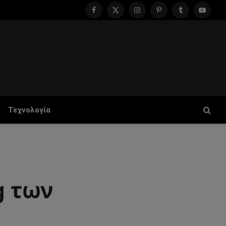
Facebook
X
Instagram
Pinterest
Tumblr
YouTu
(Twitter)
Τεχνολογία
g των