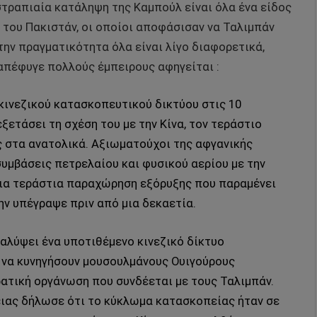
στραπιαία κατάληψη της Καμπούλ είναι όλα ένα είδος
του Πακιστάν, οι οποίοι αποφάσισαν να Ταλιμπάν
την πραγματικότητα όλα είναι λίγο διαφορετικά,
 απέφυγε πολλούς έμπειρους αφηγείται :
ινεζικού κατασκοπευτικού δικτύου στις 10
ετάσει τη σχέση του με την Κίνα, τον τεράστιο
ς στα ανατολικά. Αξιωματούχοι της αφγανικής
υμβάσεις πετρελαίου και φυσικού αερίου με την
μια τεράστια παραχώρηση εξόρυξης που παραμένει
ην υπέγραψε πριν από μια δεκαετία.
αλύψει ένα υποτιθέμενο κινεζικό δίκτυο
 να κυνηγήσουν μουσουλμάνους Ουιγούρους
ρατική οργάνωση που συνδέεται με τους Ταλιμπάν.
ιας δήλωσε ότι το κύκλωμα κατασκοπείας ήταν σε