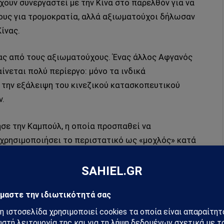
έχουν συνεργαστεί με την Κίνα στο παρελθόν για να
ους για τρομοκρατία, αλλά αξιωματούχοι δήλωσαν
ίνας.
ένας από τους αξιωματούχους. Ένας άλλος Αφγανός
ίνεται πολύ περίεργο: μόνο τα ινδικά
την εξάλειψη του κινεζικού κατασκοπευτικού
ν.
σε την Καμπούλ, η οποία προσπαθεί να
 χρησιμοποιήσει το περιστατικό ως «μοχλός» κατά
πραγμάτευση των όρων των διαπραγματεύσεων
ωρήσεων εξόρυξης, είπε ένας αξιωματούχος.
α τη σύμβαση ή θα ανακοινώσουμε ξανά τον
ός για την αφγανική οικονομία και είναι καιρός να
αφγανός αξιωματούχος. «Θέλουμε να προχωρήσουμε