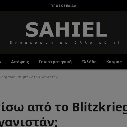
ΠΡΩΤΟΣΕΛΙΔΑ
ν
Απόψεις
Γεωστρατηγική
Ελλάδα
Κόσμος
zkrieg των Ταλιμπάν στο Αφγανιστάν;
ίσω από το Blitzkrie
γανιστάν;