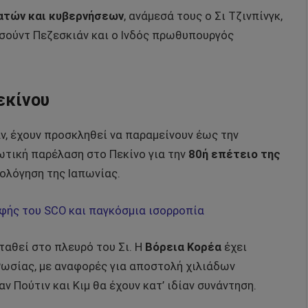
ατών και κυβερνήσεων
, ανάμεσά τους ο Σι Τζινπίνγκ,
ασούντ Πεζεσκιάν και ο Ινδός πρωθυπουργός
εκίνου
άν, έχουν προσκληθεί να παραμείνουν έως την
ωτική παρέλαση στο Πεκίνο για την
80ή επέτειο της
ολόγηση της Ιαπωνίας.
υφής του SCO και παγκόσμια ισορροπία
σταθεί στο πλευρό του Σι. Η
Βόρεια Κορέα
έχει
Ρωσίας, με αναφορές για αποστολή χιλιάδων
 Πούτιν και Κιμ θα έχουν κατ’ ιδίαν συνάντηση.