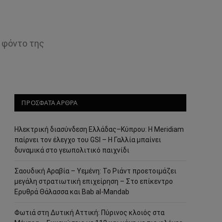
ο φόντο της
ΠΡΟΣΦΑΤΑ ΑΡΘΡΑ
Ηλεκτρική διασύνδεση Ελλάδας–Κύπρου: Η Meridiam
παίρνει τον έλεγχο του GSI – Η Γαλλία μπαίνει
δυναμικά στο γεωπολιτικό παιχνίδι
Σαουδική Αραβία – Υεμένη: Το Ριάντ προετοιμάζει
μεγάλη στρατιωτική επιχείρηση – Στο επίκεντρο
Ερυθρά Θάλασσα και Bab al-Mandab
Φωτιά στη Δυτική Αττική: Πύρινος κλοιός στα