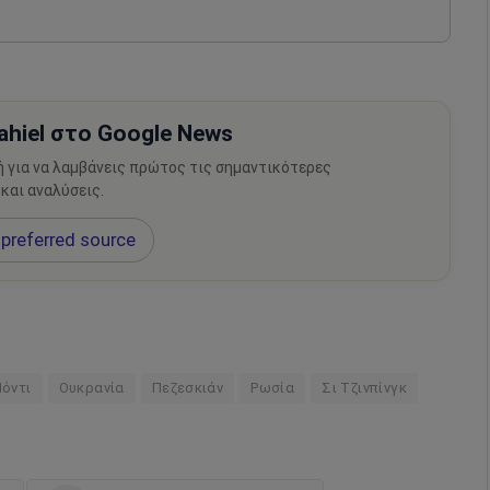
hiel στο Google News
ή για να λαμβάνεις πρώτος τις σημαντικότερες
 και αναλύσεις.
preferred source
όντι
Ουκρανία
Πεζεσκιάν
Ρωσία
Σι Τζινπίνγκ