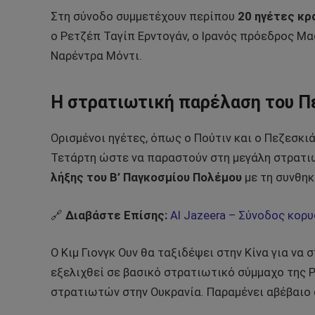
Στη σύνοδο συμμετέχουν περίπου
20 ηγέτες κρ
ο Ρετζέπ Ταγίπ Ερντογάν, ο Ιρανός πρόεδρος Μ
Ναρέντρα Μόντι.
Η στρατιωτική παρέλαση του Π
Ορισμένοι ηγέτες, όπως ο Πούτιν και ο Πεζεσκι
Τετάρτη ώστε να παραστούν στη μεγάλη στρατι
λήξης του Β’ Παγκοσμίου Πολέμου
με τη συνθηκ
🔗
Διαβάστε Επίσης:
Al Jazeera – Σύνοδος κορ
Ο Κιμ Γιονγκ Ουν θα ταξιδέψει στην Κίνα για να 
εξελιχθεί σε βασικό στρατιωτικό σύμμαχο της 
στρατιωτών στην Ουκρανία. Παραμένει αβέβαιο αν