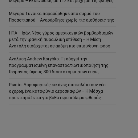
Μέγαρα – Εκκενώσεις με 112 και μάχη με τις φλόγες
Μέγαρα: Γυναίκα παρασύρθηκε από συρμό του
Προαστιακού – Ανασύρθηκε χωρίς τις αισθήσεις της
ΗΠΑ – Ιράν: Νέος γύρος αμερικανικών βομβαρδισμών
μετά την ιρανική πυραυλική επίθεση – Η Μέση
Ανατολή εισέρχεται σε ακόμη πιο επικίνδυνη φάση
Ανάλυση Andrew Korybko: Τι οδηγεί την
προγραμματισμένη επαναστρατιωτικοποίηση της
Γερμανίας ύψους 800 δισεκατομμυρίων ευρώ;
Ρωσία: Δορυφορικές εικόνες αποκαλύπτουν νέα
οχυρωμένα καταφύγια αεροσκαφών – Η Μόσχα
προετοιμάζεται για βαθύτερο πόλεμο φθοράς