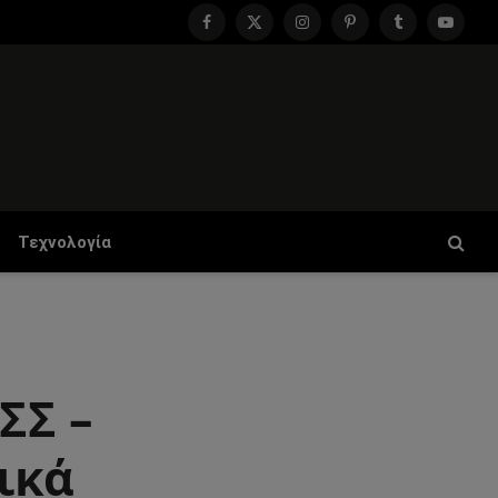
Facebook
X
Instagram
Pinterest
Tumblr
YouTu
(Twitter)
Τεχνολογία
ΣΣ –
ικά