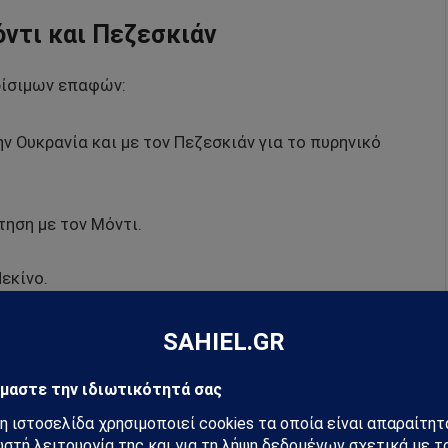
όντι και Πεζεσκιάν
ρίσιμων επαφών:
την Ουκρανία και με τον Πεζεσκιάν για το πυρηνικό
τηση με τον Μόντι.
Πεκίνο.
ική διάσταση
τι η Κίνα
στηρίζει έμμεσα τη Ρωσία
στον πόλεμο,
ιξη. Το Πεκίνο απαντά επικαλούμενο “ουδετερότητα”