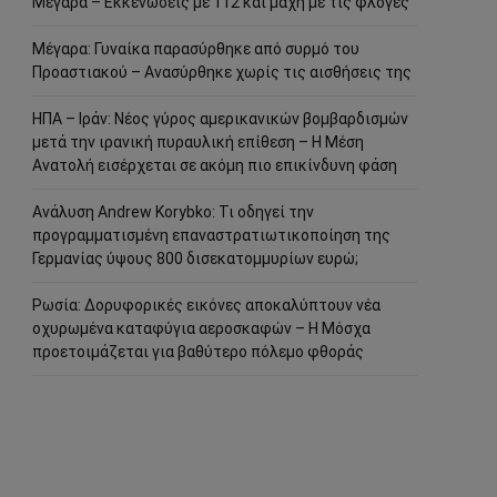
Μέγαρα – Εκκενώσεις με 112 και μάχη με τις φλόγες
Μέγαρα: Γυναίκα παρασύρθηκε από συρμό του
Προαστιακού – Ανασύρθηκε χωρίς τις αισθήσεις της
ΗΠΑ – Ιράν: Νέος γύρος αμερικανικών βομβαρδισμών
μετά την ιρανική πυραυλική επίθεση – Η Μέση
Ανατολή εισέρχεται σε ακόμη πιο επικίνδυνη φάση
Ανάλυση Andrew Korybko: Τι οδηγεί την
προγραμματισμένη επαναστρατιωτικοποίηση της
Γερμανίας ύψους 800 δισεκατομμυρίων ευρώ;
Ρωσία: Δορυφορικές εικόνες αποκαλύπτουν νέα
οχυρωμένα καταφύγια αεροσκαφών – Η Μόσχα
προετοιμάζεται για βαθύτερο πόλεμο φθοράς