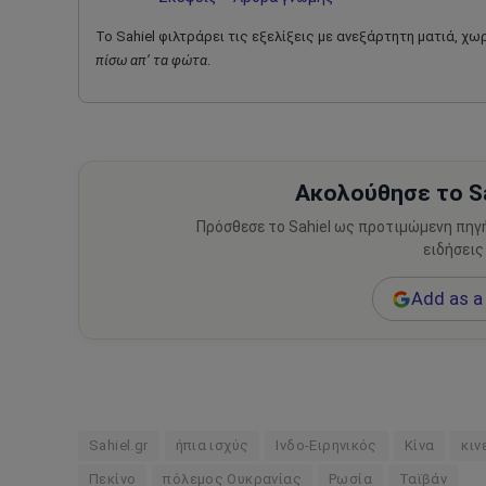
Το Sahiel φιλτράρει τις εξελίξεις με ανεξάρτητη ματιά, χ
πίσω απ’ τα φώτα
.
Ακολούθησε το Sa
Πρόσθεσε το Sahiel ως προτιμώμενη πηγ
ειδήσεις
Add as a 
Sahiel.gr
ήπια ισχύς
Ινδο-Ειρηνικός
Κίνα
κιν
Πεκίνο
πόλεμος Ουκρανίας
Ρωσία
Ταϊβάν