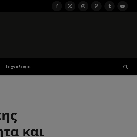
Facebook
X
Instagram
Pinterest
Tumblr
YouTu
(Twitter)
Τεχνολογία
της
τα και