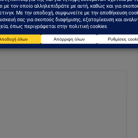
 είναι απλή ουδετερότητα· είναι μια στρατηγική
α ενισχύει την παγκόσμια επιρροή της, κρατά τη
λογεί την ετοιμότητα της Δύσης για μελλοντικές