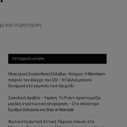
χύ και στρατηγική
ΠΡΟΣΦΑΤΑ ΑΡΘΡΑ
Ηλεκτρική διασύνδεση Ελλάδας–Κύπρου: Η Meridiam
παίρνει τον έλεγχο του GSI – Η Γαλλία μπαίνει
δυναμικά στο γεωπολιτικό παιχνίδι
Σαουδική Αραβία – Υεμένη: Το Ριάντ προετοιμάζει
μεγάλη στρατιωτική επιχείρηση – Στο επίκεντρο
Ερυθρά Θάλασσα και Bab al-Mandab
Φωτιά στη Δυτική Αττική: Πύρινος κλοιός στα