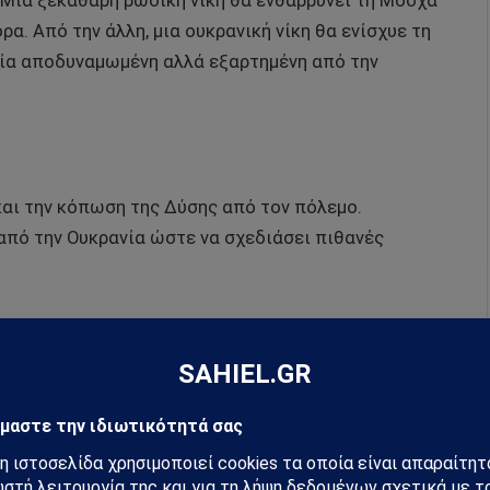
 Μια ξεκάθαρη ρωσική νίκη θα ενθαρρύνει τη Μόσχα
ρα. Από την άλλη, μια ουκρανική νίκη θα ενίσχυε τη
ωσία αποδυναμωμένη αλλά εξαρτημένη από την
και την κόπωση της Δύσης από τον πόλεμο.
από την Ουκρανία ώστε να σχεδιάσει πιθανές
φανής: το αυταρχικό μονοκομματικό σύστημα του
τιωτική κλιμάκωση, χωρίς τα πολιτικά αδιέξοδα που