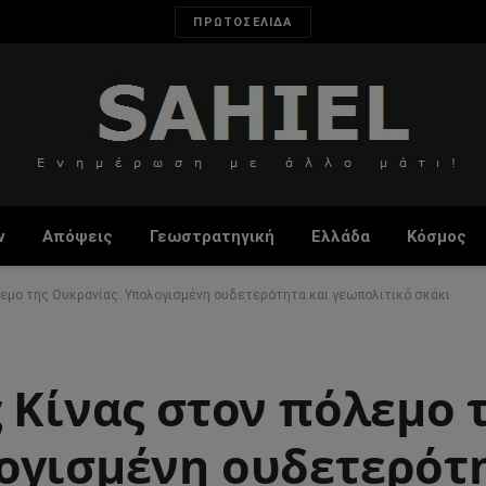
ΠΡΩΤΟΣΕΛΙΔΑ
ν
Απόψεις
Γεωστρατηγική
Ελλάδα
Κόσμος
λεμο της Ουκρανίας: Υπολογισμένη ουδετερότητα και γεωπολιτικό σκάκι
 Κίνας στον πόλεμο 
ογισμένη ουδετερότη