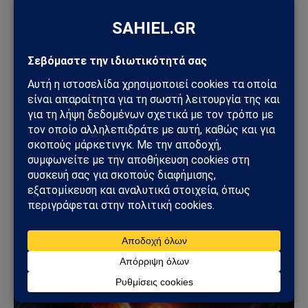
ΔΙΆΣΤΗΜΑ
Συναγερμός στον Διεθνή Διαστημικό Σταθμό:
Διαρροή αέρα οδήγησε αστροναύτες σε
προετοιμασία εκκένωσης
05/06/2026