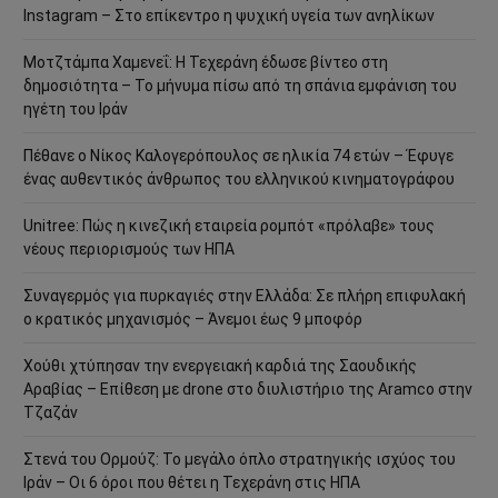
Instagram – Στο επίκεντρο η ψυχική υγεία των ανηλίκων
Μοτζτάμπα Χαμενεΐ: Η Τεχεράνη έδωσε βίντεο στη
δημοσιότητα – Το μήνυμα πίσω από τη σπάνια εμφάνιση του
ηγέτη του Ιράν
Πέθανε ο Νίκος Καλογερόπουλος σε ηλικία 74 ετών – Έφυγε
ένας αυθεντικός άνθρωπος του ελληνικού κινηματογράφου
Unitree: Πώς η κινεζική εταιρεία ρομπότ «πρόλαβε» τους
νέους περιορισμούς των ΗΠΑ
Συναγερμός για πυρκαγιές στην Ελλάδα: Σε πλήρη επιφυλακή
ο κρατικός μηχανισμός – Άνεμοι έως 9 μποφόρ
Χούθι χτύπησαν την ενεργειακή καρδιά της Σαουδικής
Αραβίας – Επίθεση με drone στο διυλιστήριο της Aramco στην
Τζαζάν
Στενά του Ορμούζ: Το μεγάλο όπλο στρατηγικής ισχύος του
Ιράν – Οι 6 όροι που θέτει η Τεχεράνη στις ΗΠΑ