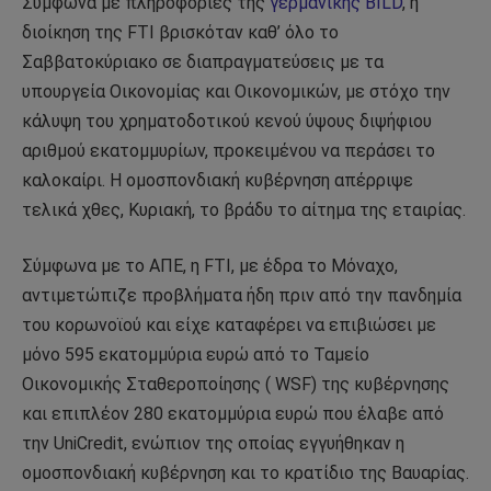
Σύμφωνα με πληροφορίες της
γερμανικής BILD
, η
διοίκηση της FTI βρισκόταν καθ’ όλο το
Σαββατοκύριακο σε διαπραγματεύσεις με τα
υπουργεία Οικονομίας και Οικονομικών, με στόχο την
κάλυψη του χρηματοδοτικού κενού ύψους διψήφιου
αριθμού εκατομμυρίων, προκειμένου να περάσει το
καλοκαίρι. Η ομοσπονδιακή κυβέρνηση απέρριψε
τελικά χθες, Κυριακή, το βράδυ το αίτημα της εταιρίας.
Σύμφωνα με το ΑΠΕ, η FTI, με έδρα το Μόναχο,
αντιμετώπιζε προβλήματα ήδη πριν από την πανδημία
του κορωνοϊού και είχε καταφέρει να επιβιώσει με
μόνο 595 εκατομμύρια ευρώ από το Ταμείο
Οικονομικής Σταθεροποίησης ( WSF) της κυβέρνησης
και επιπλέον 280 εκατομμύρια ευρώ που έλαβε από
την UniCredit, ενώπιον της οποίας εγγυήθηκαν η
ομοσπονδιακή κυβέρνηση και το κρατίδιο της Βαυαρίας.