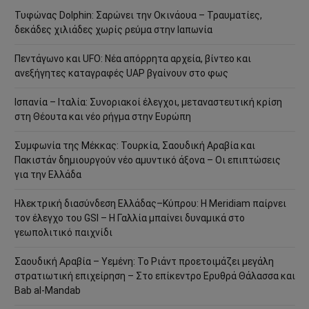
Τυφώνας Dolphin: Σαρώνει την Οκινάουα – Τραυματίες,
δεκάδες χιλιάδες χωρίς ρεύμα στην Ιαπωνία
Πεντάγωνο και UFO: Νέα απόρρητα αρχεία, βίντεο και
ανεξήγητες καταγραφές UAP βγαίνουν στο φως
Ισπανία – Ιταλία: Συνοριακοί έλεγχοι, μεταναστευτική κρίση
στη Θέουτα και νέο ρήγμα στην Ευρώπη
Συμφωνία της Μέκκας: Τουρκία, Σαουδική Αραβία και
Πακιστάν δημιουργούν νέο αμυντικό άξονα – Οι επιπτώσεις
για την Ελλάδα
Ηλεκτρική διασύνδεση Ελλάδας–Κύπρου: Η Meridiam παίρνει
τον έλεγχο του GSI – Η Γαλλία μπαίνει δυναμικά στο
γεωπολιτικό παιχνίδι
Σαουδική Αραβία – Υεμένη: Το Ριάντ προετοιμάζει μεγάλη
στρατιωτική επιχείρηση – Στο επίκεντρο Ερυθρά Θάλασσα και
Bab al-Mandab