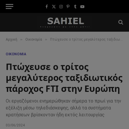
Facebook
X
Instagram
Pinterest
Tumblr
YouTube
(Twitter)
»
»
Αρχική
Οικονομία
Πτώχευσε ο τρίτος μεγαλύτερος ταξιδιωτικός πάροχος FTI στην Ευρώπη
ΟΙΚΟΝΟΜΊΑ
Πτώχευσε ο τρίτος
μεγαλύτερος ταξιδιωτικός
πάροχος FTI στην Ευρώπη
Οι εργαζόμενοι ενημερώθηκαν σήμερα το πρωί για την
εξέλιξη μέσω τηλεδιάσκεψης, αλλά τα συστήματα
κρατήσεων βρίσκονταν ήδη εκτός λειτουργίας
03/06/2024