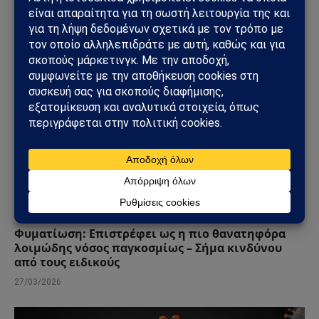
04/05/2026
ΥΓΕΊΑ
Φυματίωση: Επιστρέφει ως η πιο θανατηφόρα
λοιμώδης νόσος παγκοσμίως – Σήμα κινδύνου
από τους ειδικούς
27/03/2026