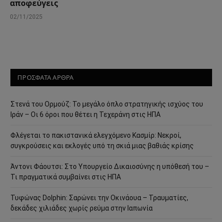
αποφεύγεις
02/11/2025
ΠΡΟΣΦΑΤΑ ΑΡΘΡΑ
Στενά του Ορμούζ: Το μεγάλο όπλο στρατηγικής ισχύος του
Ιράν – Οι 6 όροι που θέτει η Τεχεράνη στις ΗΠΑ
Φλέγεται το πακιστανικά ελεγχόμενο Κασμίρ: Νεκροί,
συγκρούσεις και εκλογές υπό τη σκιά μιας βαθιάς κρίσης
Άντονι Φάουτσι: Στο Υπουργείο Δικαιοσύνης η υπόθεσή του –
Τι πραγματικά συμβαίνει στις ΗΠΑ
Τυφώνας Dolphin: Σαρώνει την Οκινάουα – Τραυματίες,
δεκάδες χιλιάδες χωρίς ρεύμα στην Ιαπωνία