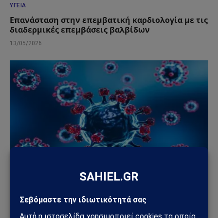
ΥΓΕΊΑ
Επανάσταση στην επεμβατική καρδιολογία με τις
διαδερμικές επεμβάσεις βαλβίδων
13/05/2026
ΚΌΣΜΟΣ
Ιός hantavirus σε κρουαζιερόπλοιο στον
Ατλαντικό: Τρεις νεκροί και διεθνής συναγερμός