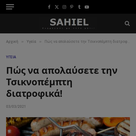
Facebook
X
Instagram
Pinterest
Tumblr
YouTube
(Twitter)
»
»
Αρχική
Υγεία
Πώς να απολαύσετε την Τσικνοπέμπτη διατροφικά!
ΥΓΕΊΑ
Πώς να απολαύσετε την
Τσικνοπέμπτη
διατροφικά!
03/03/2021