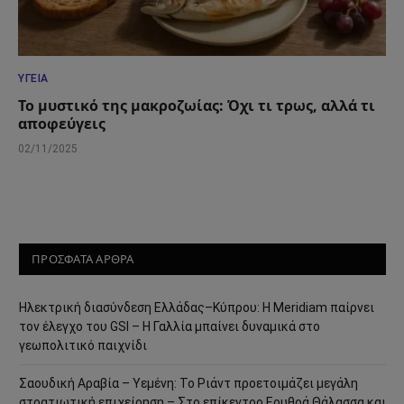
ΥΓΕΊΑ
Το μυστικό της μακροζωίας: Όχι τι τρως, αλλά τι
αποφεύγεις
02/11/2025
ΠΡΟΣΦΑΤΑ ΑΡΘΡΑ
Ηλεκτρική διασύνδεση Ελλάδας–Κύπρου: Η Meridiam παίρνει
τον έλεγχο του GSI – Η Γαλλία μπαίνει δυναμικά στο
γεωπολιτικό παιχνίδι
Σαουδική Αραβία – Υεμένη: Το Ριάντ προετοιμάζει μεγάλη
στρατιωτική επιχείρηση – Στο επίκεντρο Ερυθρά Θάλασσα και