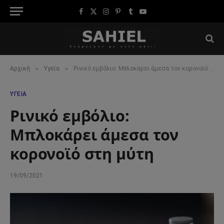
Facebook
X
Instagram
Pinterest
Tumblr
YouTube
(Twitter)
»
»
Αρχική
Υγεία
Ρινικό εμβόλιο: Mπλοκάρει άμεσα τον κορονοϊό στη μύτη
ΥΓΕΊΑ
Ρινικό εμβόλιο:
Mπλοκάρει άμεσα τον
κορονοϊό στη μύτη
19/09/2021