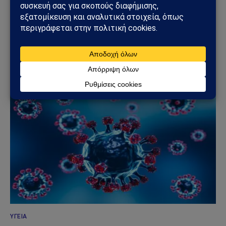
ΚΌΣΜΟΣ
Ιός hantavirus σε κρουαζιερόπλοιο στον
Ατλαντικό: Τρεις νεκροί και διεθνής συναγερμός
04/05/2026
ΥΓΕΊΑ