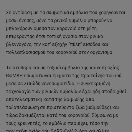
Σε αντίθεση με τα συμβατικά εμβόλια που χορηγούνται
μέσω ένεσης, μόνο τα ρινικά εμβόλια μπορούν να
μπλοκάρουν άμεσα τον κορονοϊό στη μύτη,
επιφέροντας έτσι τοπική ανοσία στον ρινικό
βλεννογόνο, την κατ’ εξοχήν “πύλη” εισόδου και
πολλαπλασιασμού του κορονοϊού στον οργανισμό.
Το σταθερό και μη τοξικό εμβόλιο της κοινοπραξίας
BioMAP, εσωματώνει τμήματα της πρωτεΐνης του ιού
μέσα σε λιπώδη νανοσωματίδια. Η συγκεκριμένη
τεχνολογία των ρινικών εμβολίων έχει ήδη αποδειχθεί
αποτελεσματική κατά της λοίμωξης από
τοξοπλάσμωση σε πρωτεύοντα ζώα (μαϊμούδες) και
τώρα δοκιμάζεται κατά του κορονοϊού. Σύμφωνα με
τους ερευνητές, το εμβόλιο περιέχει, τόσο την
πρωτεΐνη ακίδα του SARS-CoV-2, όσο και άλλες