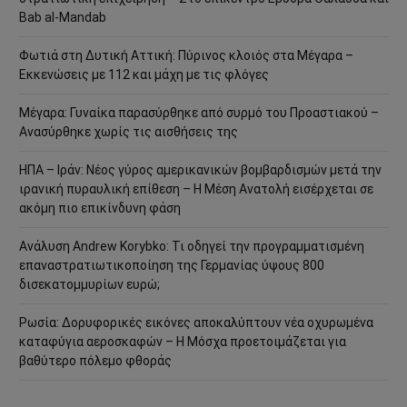
Bab al-Mandab
Φωτιά στη Δυτική Αττική: Πύρινος κλοιός στα Μέγαρα –
Εκκενώσεις με 112 και μάχη με τις φλόγες
Μέγαρα: Γυναίκα παρασύρθηκε από συρμό του Προαστιακού –
Ανασύρθηκε χωρίς τις αισθήσεις της
ΗΠΑ – Ιράν: Νέος γύρος αμερικανικών βομβαρδισμών μετά την
ιρανική πυραυλική επίθεση – Η Μέση Ανατολή εισέρχεται σε
ακόμη πιο επικίνδυνη φάση
Ανάλυση Andrew Korybko: Τι οδηγεί την προγραμματισμένη
επαναστρατιωτικοποίηση της Γερμανίας ύψους 800
δισεκατομμυρίων ευρώ;
Ρωσία: Δορυφορικές εικόνες αποκαλύπτουν νέα οχυρωμένα
καταφύγια αεροσκαφών – Η Μόσχα προετοιμάζεται για
βαθύτερο πόλεμο φθοράς