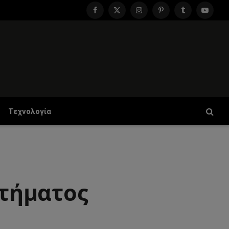
Facebook
X
Instagram
Pinterest
Tumblr
YouTu
(Twitter)
Τεχνολογία
στήματος