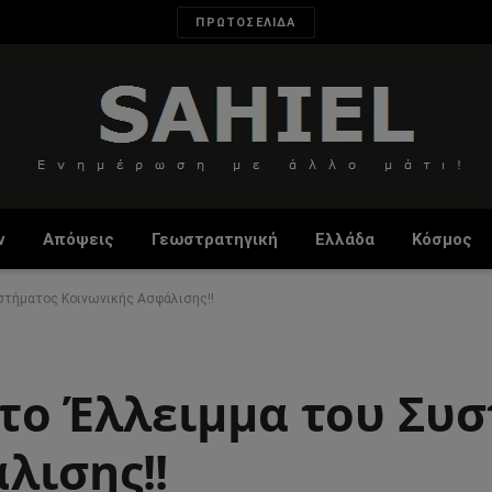
ΠΡΩΤΟΣΕΛΙΔΑ
ν
Απόψεις
Γεωστρατηγική
Ελλάδα
Κόσμος
υστήματος Κοινωνικής Ασφάλισης!!
ώ το Έλλειμμα του Συ
λισης!!