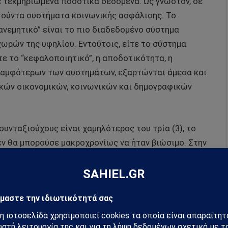
ε τεκμηριωμένα ποσοτικά δεδομένα. Ως γνωστόν, σε
ατούντα συστήματα κοινωνικής ασφάλισης. Το
ιανεμητικό” είναι το πιο διαδεδομένο σύστημα
ωρών της υφηλίου. Εντούτοις, είτε το σύστημα
τε το “κεφαλοποιητικό”, η αποδοτικότητα, η
 αμφότερων των συστημάτων, εξαρτώνται άμεσα και
ικών οικονομικών, κοινωνικών και δημογραφικών
συνταξιούχους είναι χαμηλότερος του τρία (3), το
ν θα μπορούσε μακροχρονίως να ήταν βιώσιμο. Στην
λύτερες των εσόδων, με συνέπεια το έλλειμμα του
δοτείτο με δανεισμό, προκαλώντας έτσι την άνοδο
ης Ελλάδας είναι χαρακτηριστική. Εδώ και πενήντα
ους σημειώνει συνεχώς πτωτική τάση. Ενδεικτικά
ς ασφαλισμένων προς συνταξιούχους από