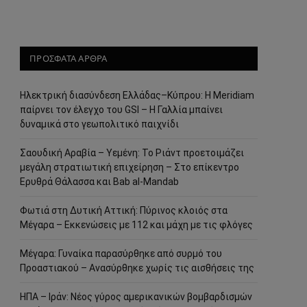
ΠΡΟΣΦΑΤΑ ΑΡΘΡΑ
Ηλεκτρική διασύνδεση Ελλάδας–Κύπρου: Η Meridiam
παίρνει τον έλεγχο του GSI – Η Γαλλία μπαίνει
δυναμικά στο γεωπολιτικό παιχνίδι
Σαουδική Αραβία – Υεμένη: Το Ριάντ προετοιμάζει
μεγάλη στρατιωτική επιχείρηση – Στο επίκεντρο
Ερυθρά Θάλασσα και Bab al-Mandab
Φωτιά στη Δυτική Αττική: Πύρινος κλοιός στα
Μέγαρα – Εκκενώσεις με 112 και μάχη με τις φλόγες
Μέγαρα: Γυναίκα παρασύρθηκε από συρμό του
Προαστιακού – Ανασύρθηκε χωρίς τις αισθήσεις της
ΗΠΑ – Ιράν: Νέος γύρος αμερικανικών βομβαρδισμών