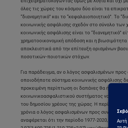
επιχειρηματολογώντας όμως με λόγια και όχι μ
όλες τις χώρες του κόσμου δύο είναι τα επικρ
“διανεμητικό” και το “κεφαλαιοποιητικό”. Το “δ
κοινωνικής ασφάλισης σχεδόν στο σύνολο των χ
κοινωνικής ασφάλισης είναι το “διανεμητικό” εί
χρηματοοικονομική απόδοση και η βιωσιμότητα
αποκλειστικά από την επίτευξη ορισμένων βασ
ποσοτικών-ποιοτικών στόχων.
Για παράδειγμα, αν ο λόγος ασφαλισμένων προς 
οποιοδήποτε σύστημα κοινωνικής ασφάλισης δε
προκειμένη περίπτωση οι δαπάνες θα ήταν μεγα
κοινωνικοασφαλιστικού συστήματος να χρηματο
του δημοσίου χρέους της χώρας. Η περίπτωση τ
χρόνια ο λόγος ασφαλισμένων προς συνταξιούχ
αναφέρεται ότι την περίοδο 1977-2020, ο λόγο