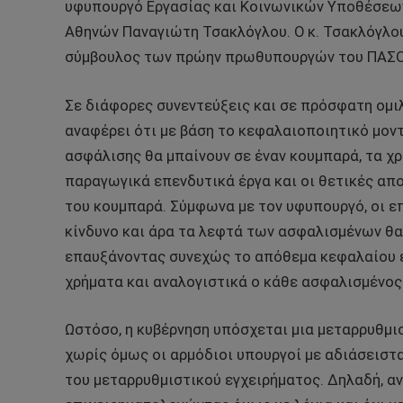
υφυπουργό Εργασίας και Κοινωνικών Υποθέσεων
Αθηνών Παναγιώτη Τσακλόγλου. Ο κ. Τσακλόγλο
σύμβουλος των πρώην πρωθυπουργών του ΠΑΣΟΚ
Σε διάφορες συνεντεύξεις και σε πρόσφατη ομιλ
αναφέρει ότι με βάση το κεφαλαιοποιητικό μον
ασφάλισης θα μπαίνουν σε έναν κουμπαρά, τα χ
παραγωγικά επενδυτικά έργα και οι θετικές α
του κουμπαρά. Σύμφωνα με τον υφυπουργό, οι ε
κίνδυνο και άρα τα λεφτά των ασφαλισμένων θ
επαυξάνοντας συνεχώς το απόθεμα κεφαλαίου ε
χρήματα και αναλογιστικά ο κάθε ασφαλισμένος
Ωστόσο, η κυβέρνηση υπόσχεται μια μεταρρυθμι
χωρίς όμως οι αρμόδιοι υπουργοί με αδιάσειστα
του μεταρρυθμιστικού εγχειρήματος. Δηλαδή, α