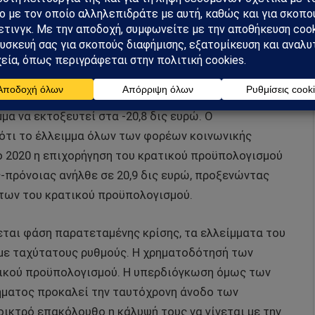
3.852.100/2.481.970=1,55).
ώρα μας είχε πλεόνασμα 0,2 δις ευρώ. Η συνεχής
” είχε ως δραματικό αποτέλεσμα το έλλειμμα του
να διαμορφωθεί σε -20,8 δις ευρώ. Ειδικότερα, το
ισης-υγείας-πρόνοιας ήταν μόλις 23,1 δις και οι
μα να εκτοξευτεί στα -20,8 δις ευρώ. Ο
τι το έλλειμμα όλων των φορέων κοινωνικής
Το 2020 η επιχορήγηση του κρατικού προϋπολογισμού
-πρόνοιας ανήλθε σε 20,9 δις ευρώ, προξενώντας
των του κρατικού προϋπολογισμού.
χεται φάση παρατεταμένης κρίσης, τα ελλείμματα του
με ταχύτατους ρυθμούς. Η χρηματοδότησή των
ατικού προϋπολογισμού. Η υπερδιόγκωση όμως των
ματος προκαλεί την ταυτόχρονη άνοδο των
ικτρό επακόλουθο η κάλυψή τους να γίνεται με την