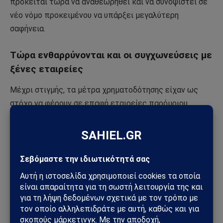
πρόκειται τώρα να αναθεωρηθεί και να συνοψιστεί σε
νέο νόμο προκειμένου να υπάρξει μεγαλύτερη
σαφήνεια.
Τώρα ενθαρρύνονται και οι συγχωνεύσεις με
ξένες εταιρείες
Μέχρι στιγμής, τα μέτρα χρηματοδότησης είχαν ως
στόχο να φέρουν σε επαφή εταιρείες παρόμοιου
μεγέθους.
Το νέο είναι ότι θα πρέπει τώρα να ενθαρρύνονται οι
εξαγορές μικρών εταιρειών από μεγάλες.
Οι συγχωνεύσεις με εταιρείες από άλλες χώρες της
ΕΕ θα λάβουν επίσης φορολογικά πλεονεκτήματα στο
μέλλον.
Η Ελλάδα πληροί έτσι μια απαίτηση της ΕΕ.
Οι «άγγελοι επενδυτές» που επενδύουν οικονομικά σε