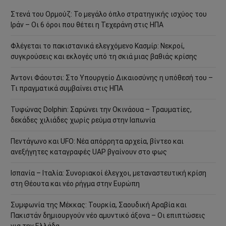
Στενά του Ορμούζ: Το μεγάλο όπλο στρατηγικής ισχύος του
Ιράν – Οι 6 όροι που θέτει η Τεχεράνη στις ΗΠΑ
Φλέγεται το πακιστανικά ελεγχόμενο Κασμίρ: Νεκροί,
συγκρούσεις και εκλογές υπό τη σκιά μιας βαθιάς κρίσης
Άντονι Φάουτσι: Στο Υπουργείο Δικαιοσύνης η υπόθεσή του –
Τι πραγματικά συμβαίνει στις ΗΠΑ
Τυφώνας Dolphin: Σαρώνει την Οκινάουα – Τραυματίες,
δεκάδες χιλιάδες χωρίς ρεύμα στην Ιαπωνία
Πεντάγωνο και UFO: Νέα απόρρητα αρχεία, βίντεο και
ανεξήγητες καταγραφές UAP βγαίνουν στο φως
Ισπανία – Ιταλία: Συνοριακοί έλεγχοι, μεταναστευτική κρίση
στη Θέουτα και νέο ρήγμα στην Ευρώπη
Συμφωνία της Μέκκας: Τουρκία, Σαουδική Αραβία και
Πακιστάν δημιουργούν νέο αμυντικό άξονα – Οι επιπτώσεις