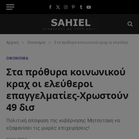
Facebook
X
Instagram
Pinterest
Tumblr
YouTube
(Twitter)
»
»
Αρχική
Οικονομία
Στα πρόθυρα κοινωνικού κραχ οι ελεύθεροι επαγγελματίες-Χρωστούν 49 δισ
ΟΙΚΟΝΟΜΊΑ
Στα πρόθυρα κοινωνικού
κραχ οι ελεύθεροι
επαγγελματίες-Χρωστούν
49 δισ
Πολιτική απόφαση της κυβέρνησης Μητσοτάκη να
εξαφανίσει τις μικρές επιχειρήσεις!