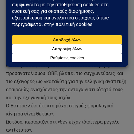
ελληνικές νεοφυείς επιχειρήσεις και ταυτόχρονα
υποστηρίζουν τους ιδρυτές με επιχειρηματική
τεχνογνωσία μπορούν επίσης να λάβουν
φοροαπαλλαγές.
Αντί για τρία χρόνια, τα φορολογικά πλεονεκτήματα θα
χορηγούνται στο μέλλον για πέντε χρόνια.
Ο Νίκος Βέττας, καθηγητής στο Οικονομικό
Πανεπιστήμιο Αθηνών και γενικός διευθυντής του
οικονομικού ερευνητικού ινστιτούτου επιχειρηματικού
προσανατολισμού ΙΟΒΕ, βλέπει τις συγχωνεύσεις και
τις εξαγορές ως «καταλύτη για την ελληνική ανάπτυξη
εταιρειών, ενισχύοντας την ανταγωνιστικότητά τους
και την εξαγωγική τους ισχύ».
Ο Βέττας λέει ότι «τα μέχρι στιγμής φορολογικά
κίνητρα είναι θετικά».
Ωστόσο, περιορίζει ότι «δεν είχαν ιδιαίτερα μεγάλο
αντίκτυπο».