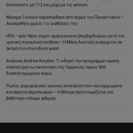
Εκκενώσεις με 112 και μάχη με τις φλόγες
Μέγαρα: Γυναίκα παρασύρθηκε από συρμό του Προαστιακού –
Ανασύρθηκε χωρίς τις αισθήσεις της
ΗΠΑ – Ιράν: Νέος γύρος αμερικανικών βομβαρδισμών μετά την
ιρανική πυραυλική επίθεση – Η Μέση Ανατολή εισέρχεται σε
ακόμη πιο επικίνδυνη φάση
Ανάλυση Andrew Korybko: Τι οδηγεί την προγραμματισμένη
επαναστρατιωτικοποίηση της Γερμανίας ύψους 800
δισεκατομμυρίων ευρώ;
Ρωσία: Δορυφορικές εικόνες αποκαλύπτουν νέα οχυρωμένα
καταφύγια αεροσκαφών – Η Μόσχα προετοιμάζεται για
βαθύτερο πόλεμο φθοράς