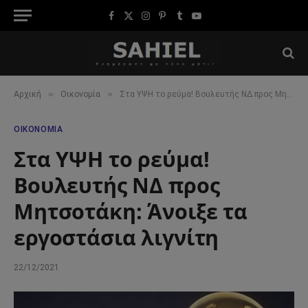
Facebook
X
Instagram
Pinterest
Tumblr
YouTube
(Twitter)
»
»
Αρχική
Οικονομία
Στα ΥΨΗ το ρεύμα! Βουλευτής ΝΔ προς Μητσοτάκη: Άνοιξε τα εργοστάσια λιγνίτη
ΟΙΚΟΝΟΜΊΑ
Στα ΥΨΗ το ρεύμα!
Βουλευτής ΝΔ προς
Μητσοτάκη: Άνοιξε τα
εργοστάσια λιγνίτη
22/12/2021