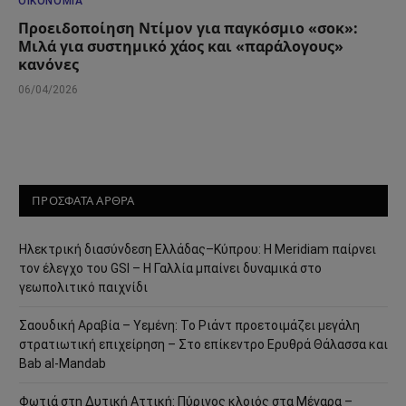
ΟΙΚΟΝΟΜΊΑ
Προειδοποίηση Ντίμον για παγκόσμιο «σοκ»:
Μιλά για συστημικό χάος και «παράλογους»
κανόνες
06/04/2026
ΠΡΟΣΦΑΤΑ ΑΡΘΡΑ
Ηλεκτρική διασύνδεση Ελλάδας–Κύπρου: Η Meridiam παίρνει
τον έλεγχο του GSI – Η Γαλλία μπαίνει δυναμικά στο
γεωπολιτικό παιχνίδι
Σαουδική Αραβία – Υεμένη: Το Ριάντ προετοιμάζει μεγάλη
στρατιωτική επιχείρηση – Στο επίκεντρο Ερυθρά Θάλασσα και
Bab al-Mandab
Φωτιά στη Δυτική Αττική: Πύρινος κλοιός στα Μέγαρα –